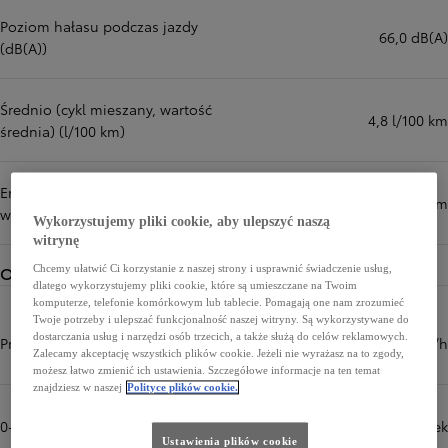
Poziom hałasu podczas jazdy
66,0 dB(A)
(dB(A))
Średnio (cykl mieszany, wartość
4,8 l/100 km
średnia) (l/100 km)
Emisja CO₂ (cykl mieszany,
109 g/km
wartość średnia) (g/km)
Wykorzystujemy pliki cookie, aby ulepszyć naszą
witrynę
Osiągi
Chcemy ułatwić Ci korzystanie z naszej strony i usprawnić świadczenie usług,
dlatego wykorzystujemy pliki cookie, które są umieszczane na Twoim
komputerze, telefonie komórkowym lub tablecie. Pomagają one nam zrozumieć
Twoje potrzeby i ulepszać funkcjonalność naszej witryny. Są wykorzystywane do
dostarczania usług i narzędzi osób trzecich, a także służą do celów reklamowych.
Prędkość maksymalna (km/h)
180 km/h
Zalecamy akceptację wszystkich plików cookie. Jeżeli nie wyrażasz na to zgody,
możesz łatwo zmienić ich ustawienia. Szczegółowe informacje na ten temat
znajdziesz w naszej
Polityce plików cookie.
0-100 km/h (sek)
7,2 sek
Ustawienia plików cookie