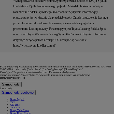
Wymóg zawarcia dodatkowej umowy ubezpieczenia autocasco (AC) i z tytułu
kradzieży (KR) dla leasingowanego pojazdu. Materiał nie stanowi oferty w
rozumieniu Kodeksu cywilnego, ma charakter wyłącznie informacyjny i
przeznaczony jest wyłącznie dla przedsiębiorców. Zgoda na udzielenie leasingu
jest uzależniona od zdolności finansowej klienta ustalanej zgodnie z
procedurami Leasingodawcy. Finansującym jest Toyota Leasing Polska Sp. z
o. o. z siedzibą w Warszawie. Szczegóły u Dilerów marki Toyota. Informacje
dotyczące zużycia paliwa i emisji CO2 dostępne są na stronie
https://www.toyota-knedler.com.pl/.
POST https://dxp-webcarconfig.toyota-europe.com/v1/car-config/pl/pl?path=specs/b6866060-c84a-4a43-b968-
25947907b9cc with body {"reduxState":{"carConfigSettings":{"loadedStepUrls":
{"configure":"https://www.toyota-knedler.com.pl/nowe-samochody/nowa-
camry/konfigurator","specs":"https://www.toyota-knedler.com.pl/nowe-samochody/nowa-
camry/specyfikacja"}}}}
Samochody
Samochody
Samochody osobowe
Nowe Aygo X
Yaris
GR Yaris
Yaris Cross
Nowy Yaris Cross
Nowy Urban Cruiser