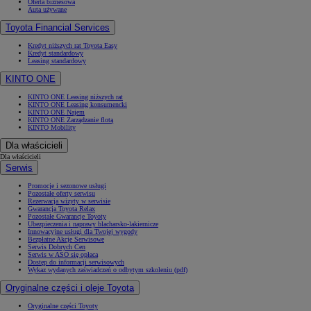
Oferta biznesowa
Auta używane
Toyota Financial Services
Kredyt niższych rat Toyota Easy
Kredyt standardowy
Leasing standardowy
KINTO ONE
KINTO ONE Leasing niższych rat
KINTO ONE Leasing konsumencki
KINTO ONE Najem
KINTO ONE Zarządzanie flotą
KINTO Mobility
Dla właścicieli
Dla właścicieli
Serwis
Promocje i sezonowe usługi
Pozostałe oferty serwisu
Rezerwacja wizyty w serwisie
Gwarancja Toyota Relax
Pozostałe Gwarancje Toyoty
Ubezpieczenia i naprawy blacharsko-lakiernicze
Innowacyjne usługi dla Twojej wygody
Bezpłatne Akcje Serwisowe
Serwis Dobrych Cen
Serwis w ASO się opłaca
Dostęp do informacji serwisowych
Wykaz wydanych zaświadczeń o odbytym szkoleniu (pdf)
Oryginalne części i oleje Toyota
Oryginalne części Toyoty