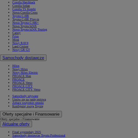
Corolla Hatchback
Corolla Sedan
Corolla TS Kombi
Nowa Corolla Cross
Toyota C-HR
Toyota C-HR Plug-in
Nowa Toyota C-HR+
Nowa Toyota bZ4X
Nowa Toyota bZ4X Touring
Camry
Prius
Mirai
Nowy RAV4
Land Cruiser
Nowy GR GT
Samochody dostawcze
Hilux
Nowy Hilux
Nowy Hilux Electric
PROACE Max
PROACE
PROACE Verso
PROACE CITY
PROACE CITY Verso
Samochody używane
Umów się na jazdę testową
Zobacz wszystkie cenniki
Konfiguruj swoją Toyotę
Oferty specjalne i Finansowanie
Oferty specjalne i Finansowanie
Aktualne oferty
Finał wyprzedaży 2025
Samochody dostawcze Toyota Professional