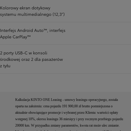
Kolorowy ekran dotykowy
systemu multimedialnego (12,3")
Interfejs Android Auto™, interfejs
Apple CarPlay™
2 porty USB-C w konsoli
środkowej oraz 2 dla pasażerów
z tyłu
Kalkulacja KINTO ONE Leasing - umowy leasingu operacyjnego, została
oparta na założeniu: cena pojazdu 191 900,00 zł brutto pomniejszona o
aktualnie obowiązujące promocje i wybranej przez Klienta: wartości opłaty
wstępnej 10%, okresu leasingu 36 miesięcy i przy rocznym przebiegu pojazdu
20000 km. W przypadku zmiany paramentów, kwota rat może ulec zmianie.