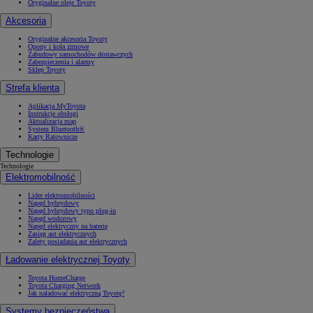
Oryginalne oleje Toyoty
Akcesoria
Oryginalne akcesoria Toyoty
Opony i koła zimowe
Zabudowy samochodów dostawczych
Zabezpieczenia i alarmy
Sklep Toyoty
Strefa klienta
Aplikacja MyToyota
Instrukcje obsługi
Aktualizacja map
System Bluetooth®
Karty Ratownicze
Technologie
Technologie
Elektromobilność
Lider elektromobilności
Napęd hybrydowy
Napęd hybrydowy typu plug-in
Napęd wodorowy
Napęd elektryczny na baterię
Zasięg aut elektrycznych
Zalety posiadania aut elektrycznych
Ładowanie elektrycznej Toyoty
Toyota HomeCharge
Toyota Charging Network
Jak naładować elektryczną Toyotę?
Systemy bezpieczeństwa