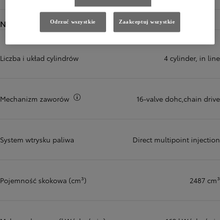
Napęd
Odrzuć wszystkie
Zaakceptuj wszystkie
Liczba i układ cylindrów
4 cylinder, in line
Więcej informacji
Mechanizm zaworów
16-valve dohc,chain drive
System wtrysku paliwa
Direct multipoint injection
Pojemność skokowa (cm³)
2487 cm³