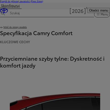
Przejdź do głównej zawartości
(Press Enter)
Skonfiguruj
Otwórz menu
Menu
Wyszukaj dane techniczne
Wróć do strony modelu
Specyfikacja Camry Comfort
KLUCZOWE CECHY
Przyciemniane szyby tylne: Dyskretność i
komfort jazdy