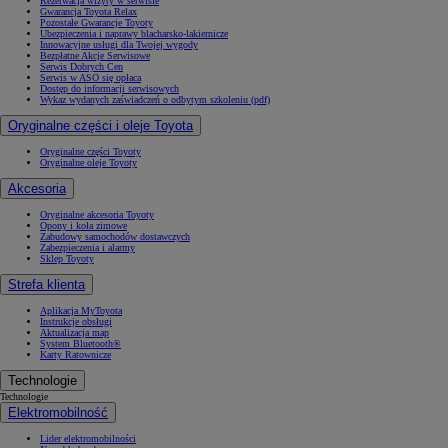
Rezerwacja wizyty w serwisie
Gwarancja Toyota Relax
Pozostałe Gwarancje Toyoty
Ubezpieczenia i naprawy blacharsko-lakiernicze
Innowacyjne usługi dla Twojej wygody
Bezpłatne Akcje Serwisowe
Serwis Dobrych Cen
Serwis w ASO się opłaca
Dostęp do informacji serwisowych
Wykaz wydanych zaświadczeń o odbytym szkoleniu (pdf)
Oryginalne części i oleje Toyota
Oryginalne części Toyoty
Oryginalne oleje Toyoty
Akcesoria
Oryginalne akcesoria Toyoty
Opony i koła zimowe
Zabudowy samochodów dostawczych
Zabezpieczenia i alarmy
Sklep Toyoty
Strefa klienta
Aplikacja MyToyota
Instrukcje obsługi
Aktualizacja map
System Bluetooth®
Karty Ratownicze
Technologie
Technologie
Elektromobilność
Lider elektromobilności