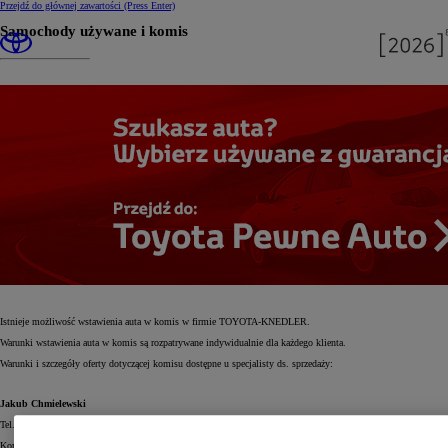
Przejdź do głównej zawartości
(Press Enter)
Samochody używane i komis
Istnieje możliwość wstawienia auta w komis w firmie TOYOTA-KNEDLER.
Warunki wstawienia auta w komis są rozpatrywane indywidualnie dla każdego klienta.
Warunki i szczegóły oferty dotyczącej komisu dostępne u specjalisty ds. sprzedaży:
Jakub Chmielewski
Tel. stacjonarny:
+55 23 60 900 wew. 12
Komórka:
+48 502 620 300