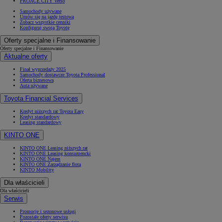
PROACE CITY Verso
Samochody używane
Umów się na jazdę testową
Zobacz wszystkie cenniki
Konfiguruj swoją Toyotę
Oferty specjalne i Finansowanie
Oferty specjalne i Finansowanie
Aktualne oferty
Finał wyprzedaży 2025
Samochody dostawcze Toyota Professional
Oferta biznesowa
Auta używane
Toyota Financial Services
Kredyt niższych rat Toyota Easy
Kredyt standardowy
Leasing standardowy
KINTO ONE
KINTO ONE Leasing niższych rat
KINTO ONE Leasing konsumencki
KINTO ONE Najem
KINTO ONE Zarządzanie flotą
KINTO Mobility
Dla właścicieli
Dla właścicieli
Serwis
Promocje i sezonowe usługi
Pozostałe oferty serwisu