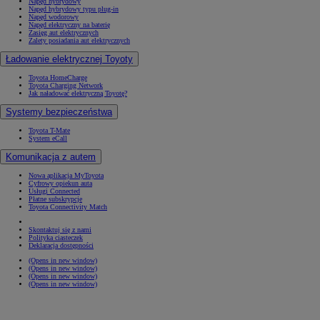
Napęd hybrydowy
Napęd hybrydowy typu plug-in
Napęd wodorowy
Napęd elektryczny na baterię
Zasięg aut elektrycznych
Zalety posiadania aut elektrycznych
Ładowanie elektrycznej Toyoty
Toyota HomeCharge
Toyota Charging Network
Jak naładować elektryczną Toyotę?
Systemy bezpieczeństwa
Toyota T-Mate
System eCall
Komunikacja z autem
Nowa aplikacja MyToyota
Cyfrowy opiekun auta
Usługi Connected
Płatne subskrypcje
Toyota Connectivity Match
Skontaktuj się z nami
Polityka ciasteczek
Deklaracja dostępności
(Opens in new window)
(Opens in new window)
(Opens in new window)
(Opens in new window)