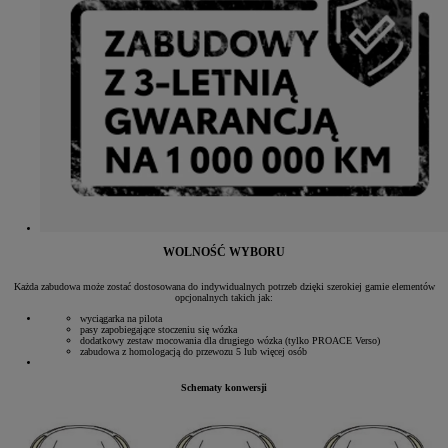
WOLNOŚĆ WYBORU
Każda zabudowa może zostać dostosowana do indywidualnych potrzeb dzięki szerokiej gamie elementów
opcjonalnych takich jak:
wyciągarka na pilota
pasy zapobiegające stoczeniu się wózka
dodatkowy zestaw mocowania dla drugiego wózka (tylko PROACE Verso)
zabudowa z homologacją do przewozu 5 lub więcej osób
Schematy konwersji