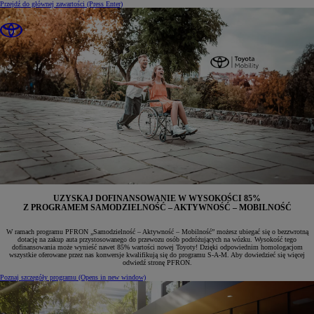
Przejdź do głównej zawartości
(Press Enter)
UZYSKAJ DOFINANSOWANIE W WYSOKOŚCI
85%
Z PROGRAMEM SAMODZIELNOŚĆ – AKTYWNOŚĆ – MOBILNOŚĆ
W ramach programu PFRON „Samodzielność – Aktywność – Mobilność” możesz ubiegać się o bezzwrotną
dotację na zakup auta przystosowanego do przewozu osób podróżujących na wózku. Wysokość tego
dofinansowania może wynieść nawet 85% wartości nowej Toyoty! Dzięki odpowiednim homologacjom
wszystkie oferowane przez nas konwersje kwalifikują się do programu S-A-M. Aby dowiedzieć się więcej
odwiedź stronę PFRON.
Poznaj szczegóły programu
(Opens in new window)