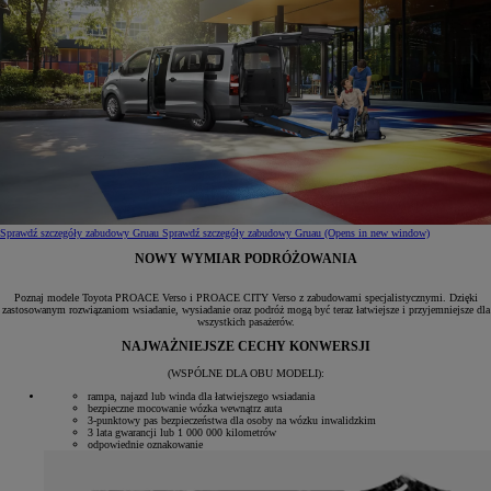
Sprawdź szczegóły zabudowy Gruau
Sprawdź szczegóły zabudowy Gruau
(Opens in new window)
NOWY WYMIAR PODRÓŻOWANIA
Poznaj modele Toyota PROACE Verso i PROACE CITY Verso z zabudowami specjalistycznymi. Dzięki
zastosowanym rozwiązaniom wsiadanie, wysiadanie oraz podróż mogą być teraz łatwiejsze i przyjemniejsze dla
wszystkich pasażerów.
NAJWAŻNIEJSZE CECHY KONWERSJI
(WSPÓLNE DLA OBU MODELI):
rampa, najazd lub winda dla łatwiejszego wsiadania
bezpieczne mocowanie wózka wewnątrz auta
3-punktowy pas bezpieczeństwa dla osoby na wózku inwalidzkim
3 lata gwarancji lub 1 000 000 kilometrów
odpowiednie oznakowanie