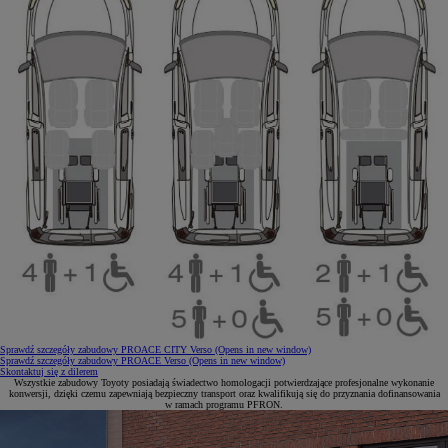
Sprawdź szczegóły zabudowy PROACE CITY Verso
(Opens in new window)
Sprawdź szczegóły zabudowy PROACE Verso
(Opens in new window)
Skontaktuj się z dilerem
Wszystkie zabudowy Toyoty posiadają świadectwo homologacji potwierdzające profesjonalne wykonanie
konwersji, dzięki czemu zapewniają bezpieczny transport oraz kwalifikują się do przyznania dofinansowania
w ramach programu PFRON.