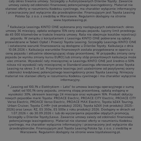
cały okres trwania umowy. Szczegóły u Autoryzowanych Dilerów Toyoty. Zawarcie
umowy zależy od zdolności finansowej potencjalnego leasingobiorcy. Materiał nie
stanowi oferty w rozumieniu Kodeksu cywilnego, ma charakter wyłącznie informacyjny
i przeznaczony jest wyłącznie dla przedsiębiorców. Finansującym jest Toyota Leasing
Polska Sp. z o.o. z siedzibą w Warszawie. Regulamin dostępny na stronie
www.toyotaleasing.pl.
3
Kalkulacja Leasingu KINTO ONE wykonana przy następujących założeniach: okres
umowy 36 miesięcy, opłata wstępna 15% ceny zakupu pojazdu. Łączny limit przebiegu
do 45 000 kilometrów w trakcie trwania umowy. Rata nie obejmuje kosztów rejestracji
pojazdu. W związku z korzystaniem z Leasingu KINTO ONE pobierane są opłaty
przewidziane w Tabeli Opłat i Prowizji Toyota Leasing. Szczegóły Leasingu KINTO ONE
i ostateczne warunki finansowania są dostępne u Dilerów Toyoty. Kalkulacja z dnia
10.08.2026 r. Kalkulacja warunków finansowych została przygotowana w oparciu o
cenę pojazdu i aktualnie obowiązującej stopy procentowej. W przypadku zmiany ceny
pojazdu (w wyniku zmiany kursu EURO) lub zmiany stóp procentowych kalkulacja może
ulec zmianie. Wysokość raty miesięcznej w Leasingu KINTO ONE jest średnio o 50%
niższa niż wysokość raty miesięcznej w Standard Leasingu oferowanym przez Toyota
Leasing na okres 3–4 lat. Przyznanie leasingu jest uzależnione od pozytywnej oceny
zdolności kredytowej potencjalnego leasingobiorcy przez Toyota Leasing. Niniejszy
materiał nie stanowi oferty w rozumieniu Kodeksu cywilnego i ma charakter wyłącznie
informacyjny.
4
„Leasing od 100,1% z Elektrykiem – Lato” to umowa leasingu operacyjnego z sumą
opłat od 100,1% ceny pojazdu, zmienną stopą procentową, opłatą wstępną w
wysokości 30%, okresem leasingu 24 miesiące oraz wykupem 16%. Produkt dotyczy
nowych pojazdów marki Toyota: PROACE Electric, PROACE CITY Electric, PROACE CITY
Verso Electric, PROACE Verso Electric, PROACE MAX Electric, Toyota bZ4X Touring,
Urban Cruiser, Toyota C-HR+ (rok produkcji 2026), Toyota bZ4X (rok produkcji 2025–
2026) oraz Lexus: RZ, ES 350e, ES 500e z roku produkcji 2026. Dostępny w dniach od
1.07.2026 r. do 30.09.2026 r. lub do wyczerpania pojazdów objętych promocją.
Szczegóły u Dilerów Toyoty/Lexus. Zawarcie umowy zależy od zdolności finansowej
potencjalnego leasingobiorcy. Materiał nie stanowi oferty w rozumieniu Kodeksu
cywilnego, ma charakter wyłącznie informacyjny i przeznaczony jest wyłącznie dla
przedsiębiorców. Finansującym jest Toyota Leasing Polska Sp. z o.o. z siedzibą w
Warszawie. Regulamin dostępny na stronie www.toyotaleasing.pl.