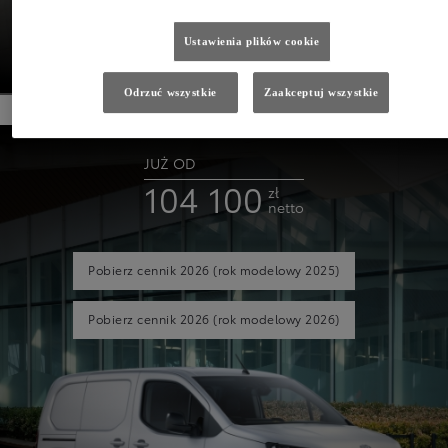
ELECTRIC
Ustawienia plików cookie
SZCZEGÓŁY
Odrzuć wszystkie
Zaakceptuj wszystkie
JUŻ OD
104 100
zł
netto
Pobierz cennik 2026
(rok modelowy 2025)
Pobierz cennik 2026
(rok modelowy 2026)