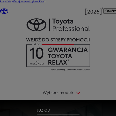
Przejdź do głównej zawartości
(Press Enter)
Otwór
WEJDŹ DO STREFY PROMOCJI
Wybierz model:
JUŻ OD