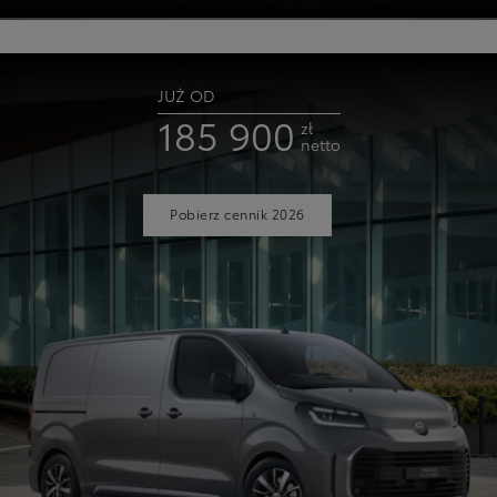
JUŻ OD
185 900
zł
netto
Pobierz cennik 2026