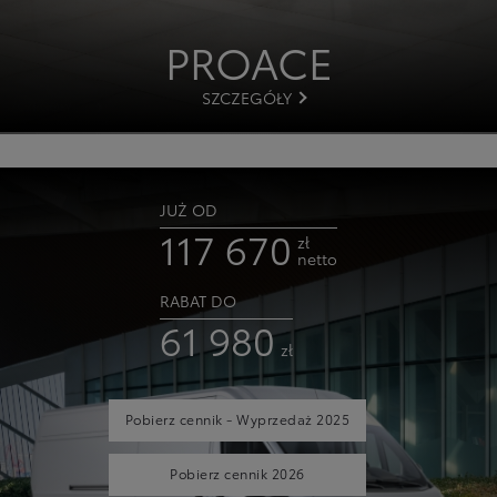
PROACE
SZCZEGÓŁY
JUŻ OD
117 670
zł
netto
RABAT DO
61 980
zł
Pobierz cennik - Wyprzedaż 2025
Pobierz cennik 2026