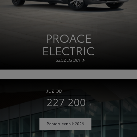
PROACE
ELECTRIC
SZCZEGÓŁY
JUŻ OD
227 200
zł
Pobierz cennik 2026