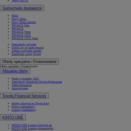
Nowy GR GT
Samochody dostawcze
Hilux
Nowy Hilux
Nowy Hilux Electric
PROACE Max
PROACE
PROACE Verso
PROACE CITY
PROACE CITY Verso
Samochody używane
Umów się na jazdę testową
Zobacz wszystkie cenniki
Konfiguruj swoją Toyotę
Oferty specjalne i Finansowanie
Oferty specjalne i Finansowanie
Aktualne oferty
Finał wyprzedaży 2025
Samochody dostawcze Toyota Professional
Oferta biznesowa
Auta używane
Toyota Financial Services
Kredyt niższych rat Toyota Easy
Kredyt standardowy
Leasing standardowy
KINTO ONE
KINTO ONE Leasing niższych rat
KINTO ONE Leasing konsumencki