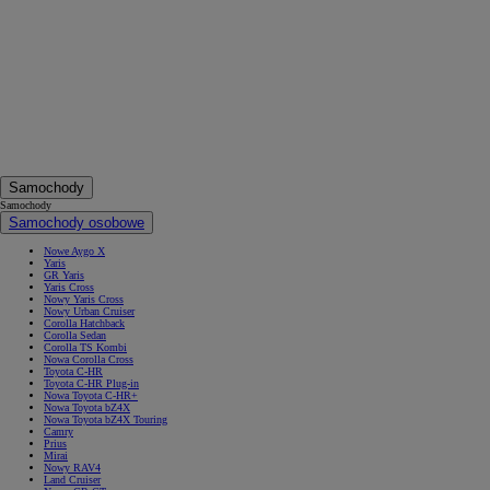
Samochody
Samochody
Samochody osobowe
Nowe Aygo X
Yaris
GR Yaris
Yaris Cross
Nowy Yaris Cross
Nowy Urban Cruiser
Corolla Hatchback
Corolla Sedan
Corolla TS Kombi
Nowa Corolla Cross
Toyota C-HR
Toyota C-HR Plug-in
Nowa Toyota C-HR+
Nowa Toyota bZ4X
Nowa Toyota bZ4X Touring
Camry
Prius
Mirai
Nowy RAV4
Land Cruiser