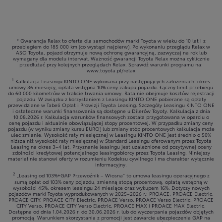
* Gwarancja Relax to oferta dla samochodów marki Toyota w wieku do 10 lat i z
przebiegiem do 185 000 km (co wystąpi najpierw). Po wykonaniu przeglądu Relax w
ASO Toyota, pojazd otrzymuje nową ochronę gwarancyjną, zazwyczaj na rok lub
wymagany dla modelu interwał. Ważność gwarancji Toyota Relax można cyklicznie
przedłużać przy kolejnych przeglądach Relax. Sprawdź warunki programu na:
www.toyota.pl/relax
1
Kalkulacja Leasingu KINTO ONE wykonana przy następujących założeniach: okres
umowy 36 miesięcy, opłata wstępna 10% ceny zakupu pojazdu. Łączny limit przebiegu
do 60 000 kilometrów w trakcie trwania umowy. Rata nie obejmuje kosztów rejestracji
pojazdu. W związku z korzystaniem z Leasingu KINTO ONE pobierane są opłaty
przewidziane w Tabeli Opłat i Prowizji Toyota Leasing. Szczegóły Leasingu KINTO ONE
i ostateczne warunki finansowania są dostępne u Dilerów Toyoty. Kalkulacja z dnia
10.08.2026 r. Kalkulacja warunków finansowych została przygotowana w oparciu o
cenę pojazdu i aktualnie obowiązującej stopy procentowej. W przypadku zmiany ceny
pojazdu (w wyniku zmiany kursu EURO) lub zmiany stóp procentowych kalkulacja może
ulec zmianie. Wysokość raty miesięcznej w Leasingu KINTO ONE jest średnio o 50%
niższa niż wysokość raty miesięcznej w Standard Leasingu oferowanym przez Toyota
Leasing na okres 3–4 lat. Przyznanie leasingu jest uzależnione od pozytywnej oceny
zdolności kredytowej potencjalnego leasingobiorcy przez Toyota Leasing. Niniejszy
materiał nie stanowi oferty w rozumieniu Kodeksu cywilnego i ma charakter wyłącznie
informacyjny.
2
„Leasing od 103%+GAP Przewoźnik – Wiosna” to umowa leasingu operacyjnego z
sumą opłat od 103% ceny pojazdu, zmienną stopą procentową, opłatą wstępną w
wysokości 45%, okresem leasingu 24 miesiące oraz wykupem 16%. Dotyczy nowych
pojazdów marki Toyota wyprodukowanych w 2025–2026 r.: PROACE, PROACE Electric,
PROACE CITY, PROACE CITY Electric, PROACE Verso, PROACE Verso Electric, PROACE
CITY Verso, PROACE CITY Verso Electric, PROACE MAX i PROACE MAX Electric.
Dostępna od dnia 1.04.2026 r. do 30.06.2026 r. lub do wyczerpania pojazdów objętych
promocją. Warunkiem skorzystania z promocji jest zawarcie ubezpieczenia GAP na