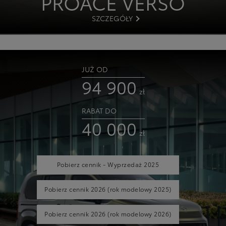
PROACE VERSO
SZCZEGÓŁY
JUŻ OD
94 900
zł
RABAT DO
40 000
zł
Pobierz cennik - Wyprzedaż 2025
Pobierz cennik 2026
(rok modelowy 2025)
Pobierz cennik 2026
(rok modelowy 2026)