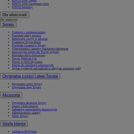
KINTO ONE Najem
KINTO ONE Zarządzanie flotą
KINTO Mobility
Dla właścicieli
Dla właścicieli
Serwis
Promocje i sezonowe usługi
Pozostałe oferty serwisu
Rezerwacja wizyty w serwisie
Gwarancja Toyota Relax
Pozostałe Gwarancje Toyoty
Ubezpieczenia i naprawy blacharsko-lakiernicze
Innowacyjne usługi dla Twojej wygody
Bezpłatne Akcje Serwisowe
Serwis Dobrych Cen
Serwis w ASO się opłaca
Dostęp do informacji serwisowych
Wykaz wydanych zaświadczeń o odbytym szkoleniu (pdf)
Oryginalne części i oleje Toyota
Oryginalne części Toyoty
Oryginalne oleje Toyoty
Akcesoria
Oryginalne akcesoria Toyoty
Opony i koła zimowe
Zabudowy samochodów dostawczych
Zabezpieczenia i alarmy
Sklep Toyoty
Strefa klienta
Aplikacja MyToyota