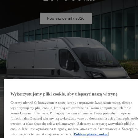
Pobierz cennik 2026
Wykorzystujemy pliki cookie, aby ulepszyć naszą witrynę
Chcemy ułatwić Ci korzystanie z naszej strony i usprawnić świadczenie usług, dlatego
wykorzystujemy pliki cookie, które są umieszczane na Twoim komputerze, telefonie
komórkowym lub tablecie. Pomagają one nam zrozumieć Twoje potrzeby i ulepszać
funkcjonalność naszej witryny. Są wykorzystywane do dostarczania usług i narzędzi osó
trzecich, a także służą do celów reklamowych. Zalecamy akceptację wszystkich plików
PROACE MAX
cookie. Jeżeli nie wyrażasz na to zgody, możesz łatwo zmienić ich ustawienia. Szczegóło
informacje na ten temat znajdziesz w naszej
Polityce plików cookie.