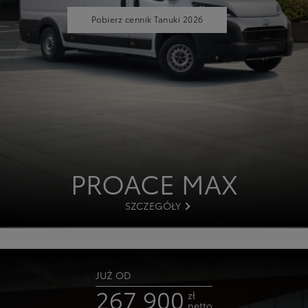
Pobierz cennik Tanuki 2026
PROACE MAX
SZCZEGÓŁY
JUŻ OD
267 900
zł
netto