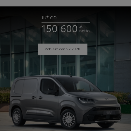
JUŻ OD
150 600
zł
netto
Pobierz cennik 2026