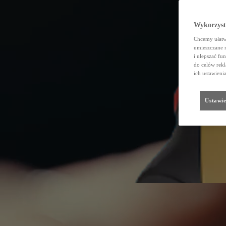
Wykorzystu
Chcemy ułatwi
umieszczane 
i ulepszać fu
do celów rekl
ich ustawieni
Ustawie