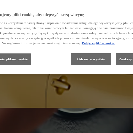
jemy pliki cookie, aby ulepszyć naszą witrynę
ć Ci korzystanie z naszej strony i usprawnić świadczenie usług, dlatego wykorzystujemy pliki co
na Twoim komputerze, telefonie komórkowym lub tablecie. Pomagają one nam zrozumieć Twoje
nkcjonalność naszej witryny. Są wykorzystywane do dostarczania usług i narzędzi osób trzecich, a
amowych. Zalecamy akceptację wszystkich plików cookie. Jeżeli nie wyrażasz na to zgody, może
a. Szczegółowe informacje na ten temat znajdziesz w naszej
Polityce plików cookie.
nia plików cookie
Odrzuć wszystkie
Zaakcept