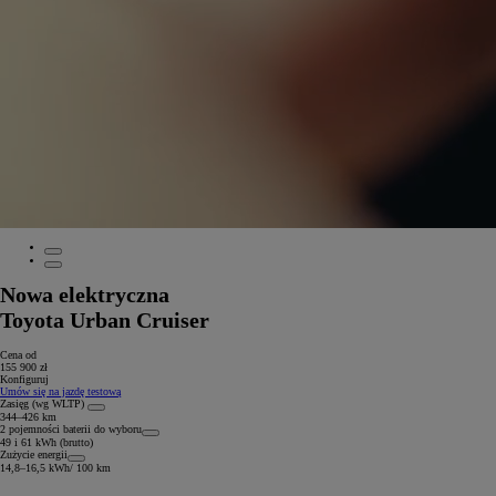
Nowa elektryczna
Toyota Urban Cruiser
Cena od
155 900 zł
Konfiguruj
Umów się na jazdę testową
Zasięg (wg WLTP)
344–426 km
2 pojemności baterii do wyboru
49 i 61 kWh (brutto)
Zużycie energii
14,8–16,5 kWh/ 100 km