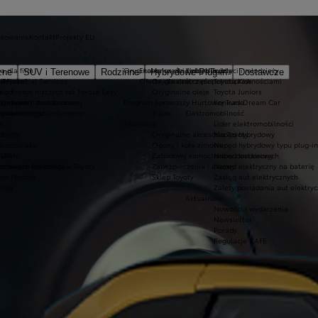
nsowanie
Kontakt
Projekty EU
a dla firm
Oryginalne części i oleje Toyoty
Ekobonus dla hybryd Toyoty
Kluby dla dzieci i młodzieży
zne
SUV i Terenowe
Rodzinne
Hybrydowe Plug-in
Dostawcze
ie
 Toyota?
a Financial Services
Oferta dla osób z niepełnosprawnościami
Oryginalne części
Toyota Kids
nego
e
Kredyt niższych rat Toyota Easy
Oryginalne oleje
Toyota Juniors
o gwarancji podstawowej
 Europie
Kredyt standardowy
Program Sprzedaży Hurtowej Trade
Konkurs Dream Car
lakierniczego
oyoty
Leasing standardowy
Trade
Elektromobilność
e
ay
Akcesoria
Lider elektromobilności
bility
Oryginalne akcesoria Toyoty
Napęd hybrydowy
 środowisko
Opony i koła zimowe
Napęd hybrydowy typu plug-in
Takata
LTP
Zabudowy samochodów dostawczych
Napęd wodorowy
awarii lub kolizji
ordowych Przebiegów Toyoty
Zabezpieczenia i alarmy
Napęd elektryczny na baterię
zne Modele
Sklep Toyoty
Zasięg aut elektrycznych
ntów
Zalety posiadania aut elektry
Aktualności
Nowości i wydarzenia
Newsletter
Porady
Regulacje CAFE