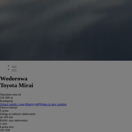
Wodorowa
Toyota Mirai
Specjalna cena od
318 900 zł
Konfiguruj
Zobacz cennik i specyfikację (pdf)
Opens in new window
Zerowa emisja
0 g/km
Zasięg na jednym tankowaniu
do 650 km
Krótki czas tankowania
5 min
Łączna moc
182 KM