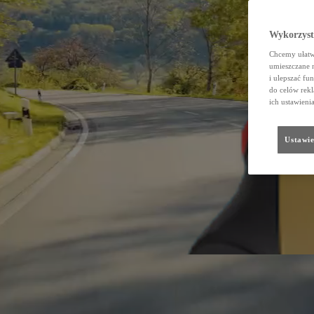
Wykorzystu
Chcemy ułatwi
umieszczane 
i ulepszać fu
do celów rekl
ich ustawieni
Ustawie