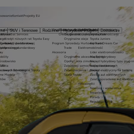
nsowanie
Kontakt
Projekty EU
a dla firm
Oryginalne części i oleje Toyoty
Ekobonus dla hybryd Toyoty
Kluby dla dzieci i młodzieży
zne
SUV i Terenowe
Rodzinne
Hybrydowe Plug-in
Dostawcze
ie
 Toyota?
a Financial Services
Oferta dla osób z niepełnosprawnościami
Oryginalne części
Toyota Kids
nego
e
Kredyt niższych rat Toyota Easy
Oryginalne oleje
Toyota Juniors
o gwarancji podstawowej
 Europie
Kredyt standardowy
Program Sprzedaży Hurtowej Trade
Konkurs Dream Car
lakierniczego
oyoty
Leasing standardowy
Trade
Elektromobilność
e
ay
Akcesoria
Lider elektromobilności
bility
Oryginalne akcesoria Toyoty
Napęd hybrydowy
 środowisko
Opony i koła zimowe
Napęd hybrydowy typu plug-in
Takata
LTP
Zabudowy samochodów dostawczych
Napęd wodorowy
awarii lub kolizji
ordowych Przebiegów Toyoty
Zabezpieczenia i alarmy
Napęd elektryczny na baterię
zne Modele
Sklep Toyoty
Zasięg aut elektrycznych
ntów
Zalety posiadania aut elektry
Aktualności
Nowości i wydarzenia
Newsletter
Porady
Regulacje CAFE