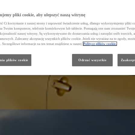
jemy pliki cookie, aby ulepszyć naszą witrynę
ć Ci korzystanie z naszej strony i usprawnić świadczenie usług, dlatego wykorzystujemy pliki co
na Twoim komputerze, telefonie komórkowym lub tablecie. Pomagają one nam zrozumieć Twoje
nkcjonalność naszej witryny. Są wykorzystywane do dostarczania usług i narzędzi osób trzecich, a
amowych. Zalecamy akceptację wszystkich plików cookie. Jeżeli nie wyrażasz na to zgody, może
a. Szczegółowe informacje na ten temat znajdziesz w naszej
Polityce plików cookie.
nia plików cookie
Odrzuć wszystkie
Zaakcept