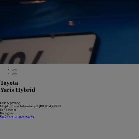
Toyota
Yaris Hybrid
Cena w promocji
Miejski Kredyt Jednoratowy II (RRSO 4,45%)**
od 44 950 zł
Konfiguruj
Umów się na jazdę testową