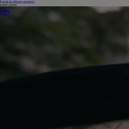
(Press Enter)
Przejdź do głównej zawartości
loaded content