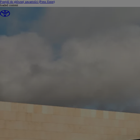
Przejdź do głównej zawartości
(Press Enter)
loaded content