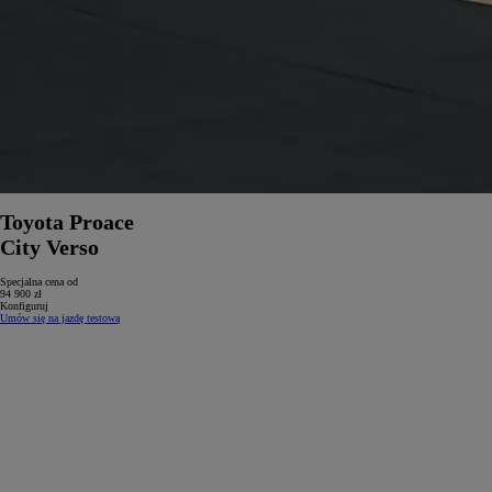
Toyota Proace
City Verso
Specjalna cena od
94 900 zł
Konfiguruj
Umów się na jazdę testową