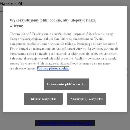
Nasz zespół
Wykorzystujemy pliki cookie, aby ulepszyć naszą
Zarząd
Recepcja
Dział handlowy
witrynę
Chcemy ułatwić Ci korzystanie z naszej strony i usprawnić świadczenie usług,
Samochody używane
Samochody dostawcze
dlatego wykorzystujemy pliki cookie, które są umieszczane na Twoim
komputerze, telefonie komórkowym lub tablecie. Pomagają one nam zrozumieć
Twoje potrzeby i ulepszać funkcjonalność naszej witryny. Są wykorzystywane do
dostarczania usług i narzędzi osób trzecich, a także służą do celów reklamowych.
Sprzedaż flotowa
Serwis mechaniczny
Zalecamy akceptację wszystkich plików cookie. Jeżeli nie wyrażasz na to zgody,
możesz łatwo zmienić ich ustawienia. Szczegółowe informacje na ten temat
znajdziesz w naszej
Polityce plików cookie.
Recepcja serwisu
Dział blacharsko-lakierniczy
Ustawienia plików cookie
Części i akcesoria
Odrzuć wszystkie
Zaakceptuj wszystkie
Finansowanie i ubezpieczenia
Marketing
Powłoki i konserwacje