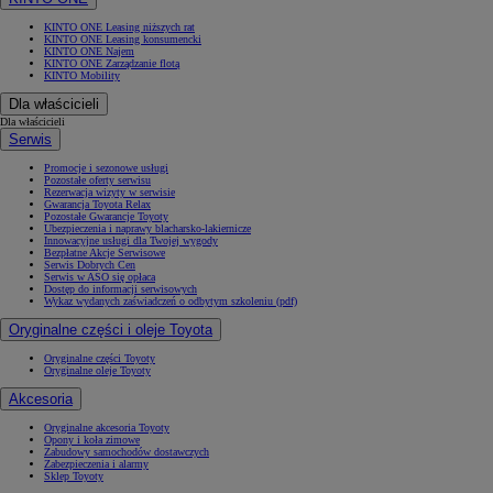
KINTO ONE Leasing niższych rat
KINTO ONE Leasing konsumencki
KINTO ONE Najem
KINTO ONE Zarządzanie flotą
KINTO Mobility
Dla właścicieli
Dla właścicieli
Serwis
Promocje i sezonowe usługi
Pozostałe oferty serwisu
Rezerwacja wizyty w serwisie
Gwarancja Toyota Relax
Pozostałe Gwarancje Toyoty
Ubezpieczenia i naprawy blacharsko-lakiernicze
Innowacyjne usługi dla Twojej wygody
Bezpłatne Akcje Serwisowe
Serwis Dobrych Cen
Serwis w ASO się opłaca
Dostęp do informacji serwisowych
Wykaz wydanych zaświadczeń o odbytym szkoleniu (pdf)
Oryginalne części i oleje Toyota
Oryginalne części Toyoty
Oryginalne oleje Toyoty
Akcesoria
Oryginalne akcesoria Toyoty
Opony i koła zimowe
Zabudowy samochodów dostawczych
Zabezpieczenia i alarmy
Sklep Toyoty