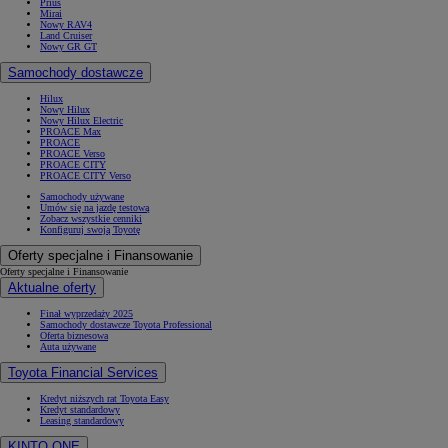
Prius
Mirai
Nowy RAV4
Land Cruiser
Nowy GR GT
Samochody dostawcze
Hilux
Nowy Hilux
Nowy Hilux Electric
PROACE Max
PROACE
PROACE Verso
PROACE CITY
PROACE CITY Verso
Samochody używane
Umów się na jazdę testową
Zobacz wszystkie cenniki
Konfiguruj swoją Toyotę
Oferty specjalne i Finansowanie
Oferty specjalne i Finansowanie
Aktualne oferty
Finał wyprzedaży 2025
Samochody dostawcze Toyota Professional
Oferta biznesowa
Auta używane
Toyota Financial Services
Kredyt niższych rat Toyota Easy
Kredyt standardowy
Leasing standardowy
KINTO ONE