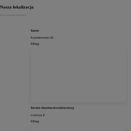
Nasza lokalizacja
Salon
Kazimierzowo 4b
Elbląg
Serwis blacharsko-lakierniczy
Lotnicza 6
Elbląg