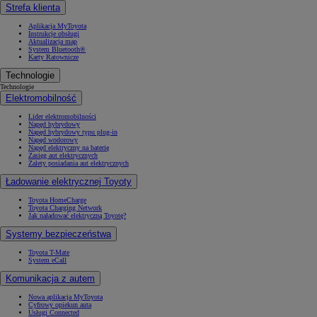
Strefa klienta
Aplikacja MyToyota
Instrukcje obsługi
Aktualizacja map
System Bluetooth®
Karty Ratownicze
Technologie
Technologie
Elektromobilność
Lider elektromobilności
Napęd hybrydowy
Napęd hybrydowy typu plug-in
Napęd wodorowy
Napęd elektryczny na baterię
Zasięg aut elektrycznych
Zalety posiadania aut elektrycznych
Ładowanie elektrycznej Toyoty
Toyota HomeCharge
Toyota Charging Network
Jak naładować elektryczną Toyotę?
Systemy bezpieczeństwa
Toyota T-Mate
System eCall
Komunikacja z autem
Nowa aplikacja MyToyota
Cyfrowy opiekun auta
Usługi Connected