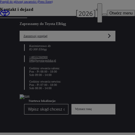
Przejdź do głównej zawartości
(Press Enter)
Kontakt i dojazd
Otwórz menu
Zapraszamy do Toyota Elbląg
Zarezerwuj przegląd
Kazimierzowo 4b
82-300 Elbląg
+48552360900
046@toyota-polska.pl
Godziny otwarcia salonu:
Pon - Pt 08:00 - 18:00
Sob 09:00 - 14:00
Godziny otwarcia serwisu:
Pon - Pt 07:00 - 18:00
Sob 08:00 - 14:00
Startowa lokalizacja:
Wyznacz trasę