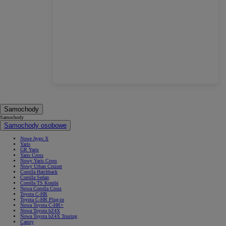
Samochody
Samochody
Samochody osobowe
Nowe Aygo X
Yaris
GR Yaris
Yaris Cross
Nowy Yaris Cross
Nowy Urban Cruiser
Corolla Hatchback
Corolla Sedan
Corolla TS Kombi
Nowa Corolla Cross
Toyota C-HR
Toyota C-HR Plug-in
Nowa Toyota C-HR+
Nowa Toyota bZ4X
Nowa Toyota bZ4X Touring
Camry