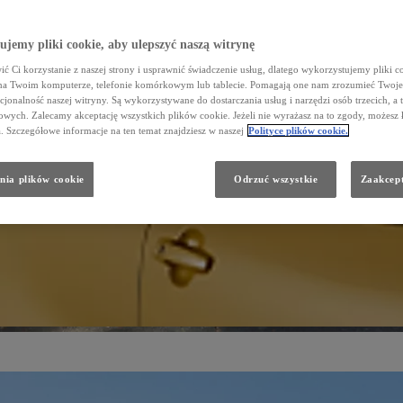
jemy pliki cookie, aby ulepszyć naszą witrynę
ć Ci korzystanie z naszej strony i usprawnić świadczenie usług, dlatego wykorzystujemy pliki co
na Twoim komputerze, telefonie komórkowym lub tablecie. Pomagają one nam zrozumieć Twoje 
cjonalność naszej witryny. Są wykorzystywane do dostarczania usług i narzędzi osób trzecich, a 
wych. Zalecamy akceptację wszystkich plików cookie. Jeżeli nie wyrażasz na to zgody, możesz 
a. Szczegółowe informacje na ten temat znajdziesz w naszej
Polityce plików cookie.
nia plików cookie
Odrzuć wszystkie
Zaakcept