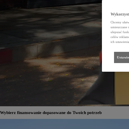
Wykorzystu
Chcemy ułatwi
umieszczane 
ulepszać funk
celów reklamo
ich ustawieni
Ustawie
Wybierz finansowanie dopasowane do Twoich potrzeb