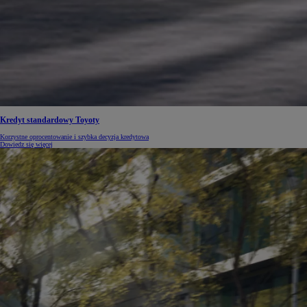
Od
105 300 zł
Corolla Hatchback
HYBRID
Kredyt standardowy Toyoty
Korzystne oprocentowanie i szybka decyzja kredytowa
Dowiedz się więcej