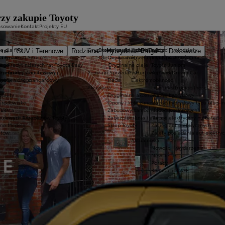
rzy zakupie Toyoty
nsowanie
Kontakt
Projekty EU
a dla firm
Oryginalne części i oleje Toyoty
Ekobonus dla hybryd Toyoty
Kluby dla dzieci i młodzieży
zne
SUV i Terenowe
Rodzinne
Hybrydowe Plug-in
Dostawcze
ie
 Toyota?
a Financial Services
Oferta dla osób z niepełnosprawnościami
Oryginalne części
Toyota Kids
nego
e
Kredyt niższych rat Toyota Easy
Oryginalne oleje
Toyota Juniors
o gwarancji podstawowej
 Europie
Kredyt standardowy
Program Sprzedaży Hurtowej Trade
Konkurs Dream Car
lakierniczego
oyoty
Leasing standardowy
Trade
Elektromobilność
e
ay
Akcesoria
Lider elektromobilności
bility
Oryginalne akcesoria Toyoty
Napęd hybrydowy
 środowisko
Opony i koła zimowe
Napęd hybrydowy typu plug-in
Takata
LTP
Zabudowy samochodów dostawczych
Napęd wodorowy
awarii lub kolizji
ordowych Przebiegów Toyoty
Zabezpieczenia i alarmy
Napęd elektryczny na baterię
zne Modele
Sklep Toyoty
Zasięg aut elektrycznych
ntów
Zalety posiadania aut elektry
Aktualności
Nowości i wydarzenia
Newsletter
Porady
Regulacje CAFE