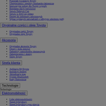
Pozostałe Gwarancje Toyoty
Ubezpieczenia i naprawy blacharsko-lakiernicze
Innowacyjne usługi dla Twojej wygody
Bezpłatne Akcje Serwisowe
Serwis Dobrych Cen
Serwis w ASO się opłaca
Dostęp do informacji serwisowych
Wykaz wydanych zaświadczeń o odbytym szkoleniu (pdf)
Oryginalne części i oleje Toyota
Oryginalne części Toyoty
Oryginalne oleje Toyoty
Akcesoria
Oryginalne akcesoria Toyoty
Opony i koła zimowe
Zabudowy samochodów dostawczych
Zabezpieczenia i alarmy
Sklep Toyoty
Strefa klienta
Aplikacja MyToyota
Instrukcje obsługi
Aktualizacja map
System Bluetooth®
Karty Ratownicze
Technologie
Technologie
Elektromobilność
Lider elektromobilności
Napęd hybrydowy
Napęd hybrydowy typu plug-in