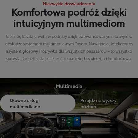
Niezwykłe doświadczenia
Komfortowa podróż dzięki
intuicyjnym multimediom
Ciesz się każdą chwilą w podróży dzięki zaawansowanym i łatwym w
obsłudze systemom multimedialnym Toyoty. Nawigacja, inteligentny
asystent głosowy i rozrywka dla wszystkich pasażerów – to wszystko
sprawia, że jazda staje się jeszcze bardziej bezpieczna i komfortowa.
Multimedia
Główne usługi
Przejdź na wyższy
multimedialne
poziom