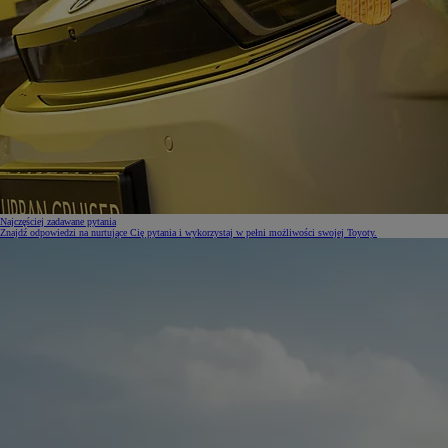
Najczęściej zadawane pytania
Znajdź odpowiedzi na nurtujące Cię pytania i wykorzystaj w pełni możliwości swojej Toyoty.