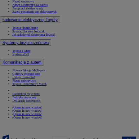
Napęd wodorowy
Napęd elektryczny na baterię
Zasięg aut elektrycznych
Zalety posiadania aut elektrycznych
Ładowanie elektrycznej Toyoty
Toyota HomeCharge
Toyota Charging Network
Jak naładować elektryczną Toyotę?
Systemy bezpieczeństwa
Toyota T-Mate
System eCall
Komunikacja z autem
Nowa aplikacja MyToyota
Cyfrowy opiekun auta
Usługi Connected
Płatne subskrypcje
Toyota Connectivity Match
Skontaktuj się z nami
Polityka ciasteczek
Deklaracja dostępności
(Opens in new window)
(Opens in new window)
(Opens in new window)
(Opens in new window)