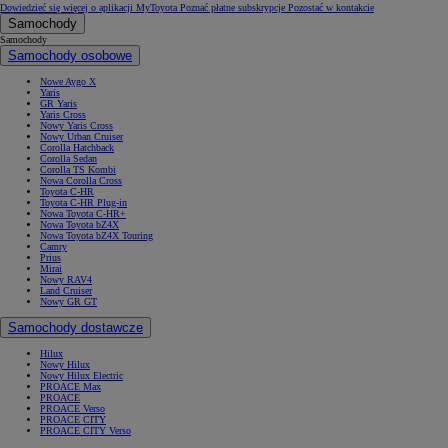
Dowiedzieć się więcej o aplikacji MyToyota
Poznać płatne subskrypcje
Pozostać w kontakcie
Samochody
Samochody
Samochody osobowe
Nowe Aygo X
Yaris
GR Yaris
Yaris Cross
Nowy Yaris Cross
Nowy Urban Cruiser
Corolla Hatchback
Corolla Sedan
Corolla TS Kombi
Nowa Corolla Cross
Toyota C-HR
Toyota C-HR Plug-in
Nowa Toyota C-HR+
Nowa Toyota bZ4X
Nowa Toyota bZ4X Touring
Camry
Prius
Mirai
Nowy RAV4
Land Cruiser
Nowy GR GT
Samochody dostawcze
Hilux
Nowy Hilux
Nowy Hilux Electric
PROACE Max
PROACE
PROACE Verso
PROACE CITY
PROACE CITY Verso