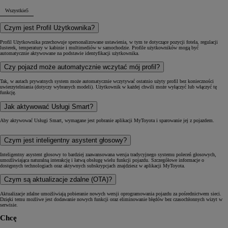
Wszystkie
5
Czym jest Profil Użytkownika?
Profil Użytkownika przechowuje spersonalizowane ustawienia, w tym te dotyczące pozycji fotela, regulacji
lusterek, temperatury w kabinie i multimediów w samochodzie. Profile użytkowników mogą być
automatycznie aktywowane na podstawie identyfikacji użytkownika.
Czy pojazd może automatycznie wczytać mój profil?
Tak, w autach prywatnych system może automatycznie wczytywać ostatnio użyty profil bez konieczności
uwierzytelniania (dotyczy wybranych modeli). Użytkownik w każdej chwili może wyłączyć lub włączyć tę
funkcję.
Jak aktywować Usługi Smart?
Aby aktywować Usługi Smart, wymagane jest pobranie aplikacji MyToyota i sparowanie jej z pojazdem.
Czym jest inteligentny asystent głosowy?
Inteligentny asystent głosowy to bardziej zaawansowana wersja tradycyjnego systemu poleceń głosowych,
umożliwiająca naturalną interakcję i łatwą obsługę wielu funkcji pojazdu. Szczegółowe informacje o
dostępnych technologiach oraz aktywnych subskrypcjach znajdziesz w aplikacji MyToyota.
Czym są aktualizacje zdalne (OTA)?
Aktualizacje zdalne umożliwiają pobieranie nowych wersji oprogramowania pojazdu za pośrednictwem sieci.
Dzięki temu możliwe jest dodawanie nowych funkcji oraz eliminowanie błędów bez czasochłonnych wizyt w
serwisie.
Chcę