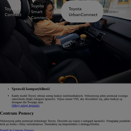
Toyota
Toyota
Toyota
Smart
ProTouch
Connect
UrbanConnect
Connect
Sprawdź kompatybilność
Każdy model Toyoty oferuje szereg funkcji multimedialnych. Wykorzystaj pełen potencjał swojego
samochodu dzięki usługom łączności. Wpisz numer VIN, aby dowiedzieć się, jakie funkcje są
dostępne dla Twojego auta.
Odkryj usługi łączności
Centrum Pomocy
Wykorzystaj pełen potencjał technologii Toyoty. Dowiedz się więcej o usługach łączności. Przeglądaj poradniki
krok po kroku i filmy instruktażowe. Skontaktuj się bezpośrednio z obsługą Klienta.
Przejdź do Centrum Pomocy