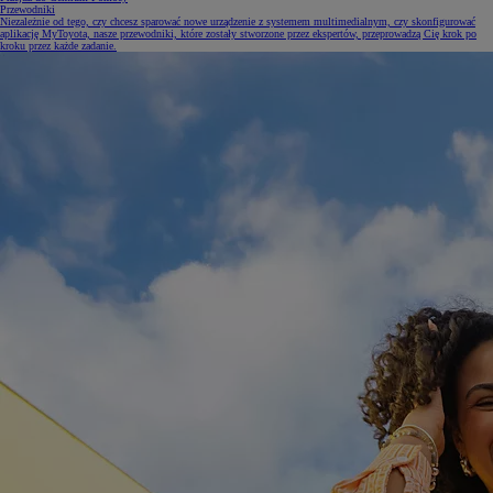
Przewodniki
Niezależnie od tego, czy chcesz sparować nowe urządzenie z systemem multimedialnym, czy skonfigurować
aplikację MyToyota, nasze przewodniki, które zostały stworzone przez ekspertów, przeprowadzą Cię krok po
kroku przez każde zadanie.