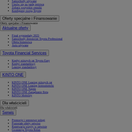
Samochody używane
Umów się na jazdę testową
Zobacz wszystkie cenniki
Konfiguruj swoją Toyotę
Oferty specjalne i Finansowanie
Oferty specjalne i Finansowanie
Aktualne oferty
Finał wyprzedaży 2025
Samochody dostawcze Toyota Professional
Oferta biznesowa
Auta używane
Toyota Financial Services
Kredyt niższych rat Toyota Easy
Kredyt standardowy
Leasing standardowy
KINTO ONE
KINTO ONE Leasing niższych rat
KINTO ONE Leasing konsumencki
KINTO ONE Najem
KINTO ONE Zarządzanie flotą
KINTO Mobility
Dla właścicieli
Dla właścicieli
Serwis
Promocje i sezonowe usługi
Pozostałe oferty serwisu
Rezerwacja wizyty w serwisie
Gwarancja Toyota Relax