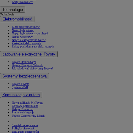
Karty Ratownicze
Technologie
Technologie
Elektromobilność
Lider elektromobilności
Napęd hybrydowy
Napęd hybrydowy typu plug-in
Napęd wodorowy
Napęd elektryczny na baterię
Zasięg aut elektrycznych
Zalety posiadania aut elektrycznych
Ładowanie elektrycznej Toyoty
Toyota HomeCharge
Toyota Charging Network
Jak naładować elektryczną Toyotę?
Systemy bezpieczeństwa
Toyota T-Mate
System eCall
Komunikacja z autem
Nowa aplikacja MyToyota
Cyfrowy opiekun auta
Usługi Connected
Płatne subskrypcje
Toyota Connectivity Match
Skontaktuj się z nami
Polityka ciasteczek
Deklaracja dostępności