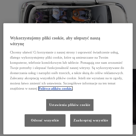
Wykorzystujemy pliki cookie, aby ulepszyć naszą
witrynę
Chcemy ułatwić Ci korzystanie z naszej strony i usprawnić świadczenie usług,
Moja Toyota
dlatego wykorzystujemy pliki cookie, które są umieszczane na Twoim
komputerze, telefonie komórkowym lub tablecie. Pomagają one nam zrozumieć
Zarejestruj się w systemie Moja Toyota, by zaktualizować mapy i pobrać instrukcję obsługi.
Sprawdź
Twoje potrzeby i ulepszać funkcjonalność naszej witryny. Są wykorzystywane do
dostarczania usług i narzędzi osób trzecich, a także służą do celów reklamowych.
Zalecamy akceptację wszystkich plików cookie. Jeżeli nie wyrażasz na to zgody,
możesz łatwo zmienić ich ustawienia. Szczegółowe informacje na ten temat
znajdziesz w naszej
Polityce plików cookie.
Ustawienia plików cookie
Odrzuć wszystkie
Zaakceptuj wszystkie
Instrukcje obsługi