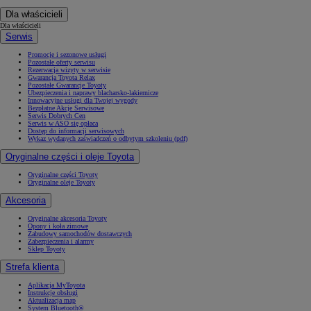
Dla właścicieli
Dla właścicieli
Serwis
Promocje i sezonowe usługi
Pozostałe oferty serwisu
Rezerwacja wizyty w serwisie
Gwarancja Toyota Relax
Pozostałe Gwarancje Toyoty
Ubezpieczenia i naprawy blacharsko-lakiernicze
Innowacyjne usługi dla Twojej wygody
Bezpłatne Akcje Serwisowe
Serwis Dobrych Cen
Serwis w ASO się opłaca
Dostęp do informacji serwisowych
Wykaz wydanych zaświadczeń o odbytym szkoleniu (pdf)
Oryginalne części i oleje Toyota
Oryginalne części Toyoty
Oryginalne oleje Toyoty
Akcesoria
Oryginalne akcesoria Toyoty
Opony i koła zimowe
Zabudowy samochodów dostawczych
Zabezpieczenia i alarmy
Sklep Toyoty
Strefa klienta
Aplikacja MyToyota
Instrukcje obsługi
Aktualizacja map
System Bluetooth®