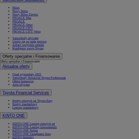
Hilux
Nowy Hilux
Nowy Hilux Electric
PROACE Max
PROACE
PROACE Verso
PROACE CITY
PROACE CITY Verso
Samochody używane
Umów się na jazdę testową
Zobacz wszystkie cenniki
Konfiguruj swoją Toyotę
Oferty specjalne i Finansowanie
Oferty specjalne i Finansowanie
Aktualne oferty
Finał wyprzedaży 2025
Samochody dostawcze Toyota Professional
Oferta biznesowa
Auta używane
Toyota Financial Services
Kredyt niższych rat Toyota Easy
Kredyt standardowy
Leasing standardowy
KINTO ONE
KINTO ONE Leasing niższych rat
KINTO ONE Leasing konsumencki
KINTO ONE Najem
KINTO ONE Zarządzanie flotą
KINTO Mobility