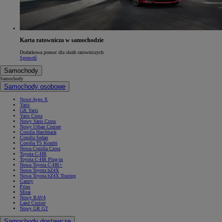
Karta ratownicza w samochodzie
Dodatkowa pomoc dla służb ratowniczych
Sprawdź
Samochody
Samochody
Samochody osobowe
Nowe Aygo X
Yaris
GR Yaris
Yaris Cross
Nowy Yaris Cross
Nowy Urban Cruiser
Corolla Hatchback
Corolla Sedan
Corolla TS Kombi
Nowa Corolla Cross
Toyota C-HR
Toyota C-HR Plug-in
Nowa Toyota C-HR+
Nowa Toyota bZ4X
Nowa Toyota bZ4X Touring
Camry
Prius
Mirai
Nowy RAV4
Land Cruiser
Nowy GR GT
Samochody dostawcze