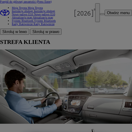
Przejdź do głównej zawartości
(Press Enter)
Moja Toyota
Moja Toyota
Instrukcje obsługi
Instrukcje obsługi
Otwórz menu
Nowe paliwo E10
Nowe paliwo E10
Aktualizacja map
Aktualizacja map
System Bluetooth
System Bluetooth
Karty Ratownicze
Karty Ratownicze
Skroluj w lewo
Skroluj w prawo
STREFA KLIENTA