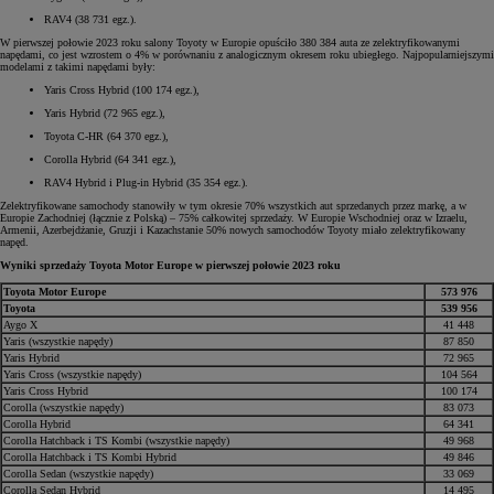
RAV4 (38 731 egz.).
W pierwszej połowie 2023 roku salony Toyoty w Europie opuściło 380 384 auta ze zelektryfikowanymi
napędami, co jest wzrostem o 4% w porównaniu z analogicznym okresem roku ubiegłego. Najpopularniejszymi
modelami z takimi napędami były:
Yaris Cross Hybrid (100 174 egz.),
Yaris Hybrid (72 965 egz.),
Toyota C-HR (64 370 egz.),
Corolla Hybrid (64 341 egz.),
RAV4 Hybrid i Plug-in Hybrid (35 354 egz.).
Zelektryfikowane samochody stanowiły w tym okresie 70% wszystkich aut sprzedanych przez markę, a w
Europie Zachodniej (łącznie z Polską) – 75% całkowitej sprzedaży. W Europie Wschodniej oraz w Izraelu,
Armenii, Azerbejdżanie, Gruzji i Kazachstanie 50% nowych samochodów Toyoty miało zelektryfikowany
napęd.
Wyniki sprzedaży Toyota Motor Europe w pierwszej połowie 2023 roku
Toyota Motor Europe
573 976
Toyota
539 956
Aygo X
41 448
Yaris (wszystkie napędy)
87 850
Yaris Hybrid
72 965
Yaris Cross (wszystkie napędy)
104 564
Yaris Cross Hybrid
100 174
Corolla (wszystkie napędy)
83 073
Corolla Hybrid
64 341
Corolla Hatchback i TS Kombi (wszystkie napędy)
49 968
Corolla Hatchback i TS Kombi Hybrid
49 846
Corolla Sedan (wszystkie napędy)
33 069
Corolla Sedan Hybrid
14 495