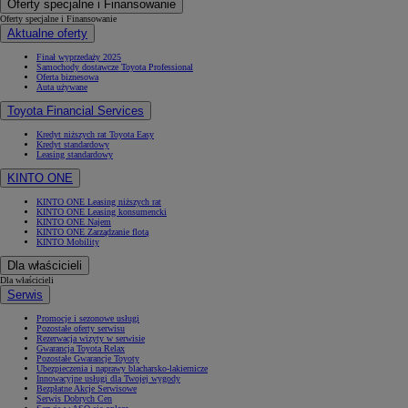
Oferty specjalne i Finansowanie
Oferty specjalne i Finansowanie
Aktualne oferty
Finał wyprzedaży 2025
Samochody dostawcze Toyota Professional
Oferta biznesowa
Auta używane
Toyota Financial Services
Kredyt niższych rat Toyota Easy
Kredyt standardowy
Leasing standardowy
KINTO ONE
KINTO ONE Leasing niższych rat
KINTO ONE Leasing konsumencki
KINTO ONE Najem
KINTO ONE Zarządzanie flotą
KINTO Mobility
Dla właścicieli
Dla właścicieli
Serwis
Promocje i sezonowe usługi
Pozostałe oferty serwisu
Rezerwacja wizyty w serwisie
Gwarancja Toyota Relax
Pozostałe Gwarancje Toyoty
Ubezpieczenia i naprawy blacharsko-lakiernicze
Innowacyjne usługi dla Twojej wygody
Bezpłatne Akcje Serwisowe
Serwis Dobrych Cen