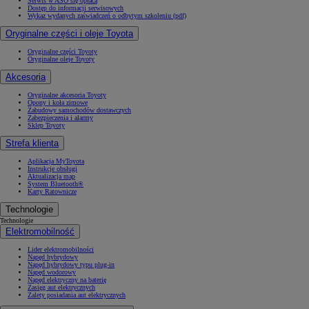
Serwis w ASO się opłaca
Dostęp do informacji serwisowych
Wykaz wydanych zaświadczeń o odbytym szkoleniu (pdf)
Oryginalne części i oleje Toyota
Oryginalne części Toyoty
Oryginalne oleje Toyoty
Akcesoria
Oryginalne akcesoria Toyoty
Opony i koła zimowe
Zabudowy samochodów dostawczych
Zabezpieczenia i alarmy
Sklep Toyoty
Strefa klienta
Aplikacja MyToyota
Instrukcje obsługi
Aktualizacja map
System Bluetooth®
Karty Ratownicze
Technologie
Technologie
Elektromobilność
Lider elektromobilności
Napęd hybrydowy
Napęd hybrydowy typu plug-in
Napęd wodorowy
Napęd elektryczny na baterię
Zasięg aut elektrycznych
Zalety posiadania aut elektrycznych