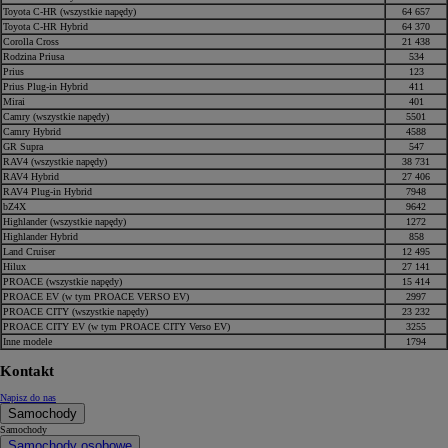
Toyota C-HR (wszystkie napędy)
64 657
Toyota C-HR Hybrid
64 370
Corolla Cross
21 438
Rodzina Priusa
534
Prius
123
Prius Plug-in Hybrid
411
Mirai
401
Camry (wszystkie napędy)
5501
Camry Hybrid
4588
GR Supra
547
RAV4 (wszystkie napędy)
38 731
RAV4 Hybrid
27 406
RAV4 Plug-in Hybrid
7948
bZ4X
9642
Highlander (wszystkie napędy)
1272
Highlander Hybrid
858
Land Cruiser
12 495
Hilux
27 141
PROACE (wszystkie napędy)
15 414
PROACE EV (w tym PROACE VERSO EV)
2997
PROACE CITY (wszystkie napędy)
23 232
PROACE CITY EV (w tym PROACE CITY Verso EV)
3255
Inne modele
1794
Kontakt
Napisz do nas
Samochody
Samochody
Samochody osobowe