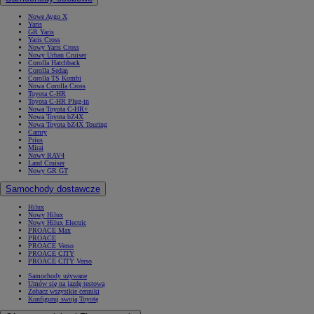
Nowe Aygo X
Yaris
GR Yaris
Yaris Cross
Nowy Yaris Cross
Nowy Urban Cruiser
Corolla Hatchback
Corolla Sedan
Corolla TS Kombi
Nowa Corolla Cross
Toyota C-HR
Toyota C-HR Plug-in
Nowa Toyota C-HR+
Nowa Toyota bZ4X
Nowa Toyota bZ4X Touring
Camry
Prius
Mirai
Nowy RAV4
Land Cruiser
Nowy GR GT
Samochody dostawcze
Hilux
Nowy Hilux
Nowy Hilux Electric
PROACE Max
PROACE
PROACE Verso
PROACE CITY
PROACE CITY Verso
Samochody używane
Umów się na jazdę testową
Zobacz wszystkie cenniki
Konfiguruj swoją Toyotę