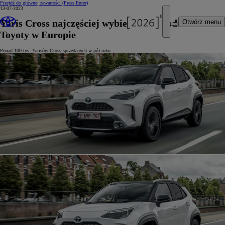
Przejdź do głównej zawartości
(Press Enter)
13-07-2023
Yaris Cross najczęściej wybieranym modelem
Otwórz menu
Toyoty w Europie
Ponad 100 tys. Yarisów Cross sprzedanych w pół roku