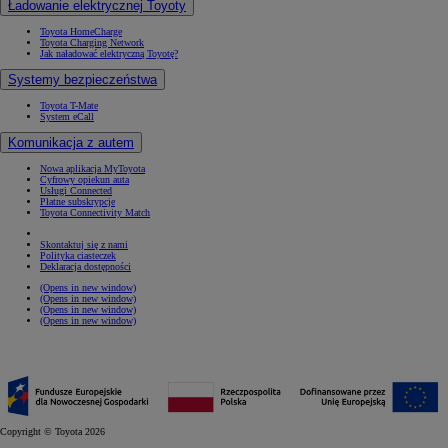
Ładowanie elektrycznej Toyoty
Toyota HomeCharge
Toyota Charging Network
Jak naładować elektryczną Toyotę?
Systemy bezpieczeństwa
Toyota T-Mate
System eCall
Komunikacja z autem
Nowa aplikacja MyToyota
Cyfrowy opiekun auta
Usługi Connected
Płatne subskrypcje
Toyota Connectivity Match
Skontaktuj się z nami
Polityka ciasteczek
Deklaracja dostępności
(Opens in new window)
(Opens in new window)
(Opens in new window)
(Opens in new window)
Copyright © Toyota 2026