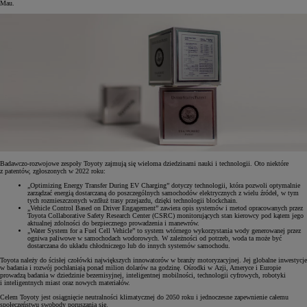
Mau.
Badawczo-rozwojowe zespoły Toyoty zajmują się wieloma dziedzinami nauki i technologii. Oto niektóre
z patentów, zgłoszonych w 2022 roku:
„Optimizing Energy Transfer During EV Charging” dotyczy technologii, która pozwoli optymalnie
zarządzać energią dostarczaną do poszczególnych samochodów elektrycznych z wielu źródeł, w tym
tych rozmieszczonych wzdłuż trasy przejazdu, dzięki technologii blockchain.
„Vehicle Control Based on Driver Engagement” zawiera opis systemów i metod opracowanych przez
Toyota Collaborative Safety Research Center (CSRC) monitorujących stan kierowcy pod kątem jego
aktualnej zdolności do bezpiecznego prowadzenia i manewrów.
„Water System for a Fuel Cell Vehicle” to system wtórnego wykorzystania wody generowanej przez
ogniwa paliwowe w samochodach wodorowych. W zależności od potrzeb, woda ta może być
dostarczana do układu chłodniczego lub do innych systemów samochodu.
Toyota należy do ścisłej czołówki największych innowatorów w branży motoryzacyjnej. Jej globalne inwestycje
w badania i rozwój pochłaniają ponad milion dolarów na godzinę. Ośrodki w Azji, Ameryce i Europie
prowadzą badania w dziedzinie bezemisyjnej, inteligentnej mobilności, technologii cyfrowych, robotyki
i inteligentnych miast oraz nowych materiałów.
Celem Toyoty jest osiągnięcie neutralności klimatycznej do 2050 roku i jednoczesne zapewnienie całemu
społeczeństwu swobody poruszania się.