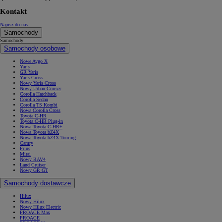
Kontakt
Napisz do nas
Samochody
Samochody
Samochody osobowe
Nowe Aygo X
Yaris
GR Yaris
Yaris Cross
Nowy Yaris Cross
Nowy Urban Cruiser
Corolla Hatchback
Corolla Sedan
Corolla TS Kombi
Nowa Corolla Cross
Toyota C-HR
Toyota C-HR Plug-in
Nowa Toyota C-HR+
Nowa Toyota bZ4X
Nowa Toyota bZ4X Touring
Camry
Prius
Mirai
Nowy RAV4
Land Cruiser
Nowy GR GT
Samochody dostawcze
Hilux
Nowy Hilux
Nowy Hilux Electric
PROACE Max
PROACE