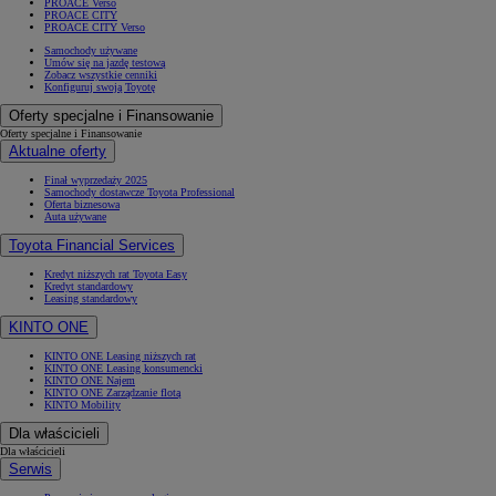
PROACE Verso
PROACE CITY
PROACE CITY Verso
Samochody używane
Umów się na jazdę testową
Zobacz wszystkie cenniki
Konfiguruj swoją Toyotę
Oferty specjalne i Finansowanie
Oferty specjalne i Finansowanie
Aktualne oferty
Finał wyprzedaży 2025
Samochody dostawcze Toyota Professional
Oferta biznesowa
Auta używane
Toyota Financial Services
Kredyt niższych rat Toyota Easy
Kredyt standardowy
Leasing standardowy
KINTO ONE
KINTO ONE Leasing niższych rat
KINTO ONE Leasing konsumencki
KINTO ONE Najem
KINTO ONE Zarządzanie flotą
KINTO Mobility
Dla właścicieli
Dla właścicieli
Serwis