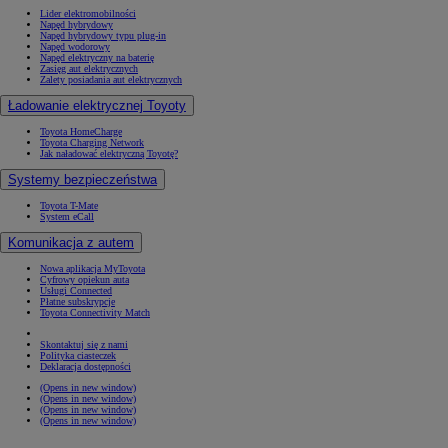
Lider elektromobilności
Napęd hybrydowy
Napęd hybrydowy typu plug-in
Napęd wodorowy
Napęd elektryczny na baterię
Zasięg aut elektrycznych
Zalety posiadania aut elektrycznych
Ładowanie elektrycznej Toyoty
Toyota HomeCharge
Toyota Charging Network
Jak naładować elektryczną Toyotę?
Systemy bezpieczeństwa
Toyota T-Mate
System eCall
Komunikacja z autem
Nowa aplikacja MyToyota
Cyfrowy opiekun auta
Usługi Connected
Płatne subskrypcje
Toyota Connectivity Match
Skontaktuj się z nami
Polityka ciasteczek
Deklaracja dostępności
(Opens in new window)
(Opens in new window)
(Opens in new window)
(Opens in new window)