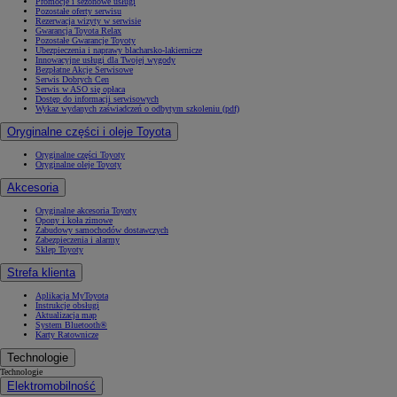
Promocje i sezonowe usługi
Pozostałe oferty serwisu
Rezerwacja wizyty w serwisie
Gwarancja Toyota Relax
Pozostałe Gwarancje Toyoty
Ubezpieczenia i naprawy blacharsko-lakiernicze
Innowacyjne usługi dla Twojej wygody
Bezpłatne Akcje Serwisowe
Serwis Dobrych Cen
Serwis w ASO się opłaca
Dostęp do informacji serwisowych
Wykaz wydanych zaświadczeń o odbytym szkoleniu (pdf)
Oryginalne części i oleje Toyota
Oryginalne części Toyoty
Oryginalne oleje Toyoty
Akcesoria
Oryginalne akcesoria Toyoty
Opony i koła zimowe
Zabudowy samochodów dostawczych
Zabezpieczenia i alarmy
Sklep Toyoty
Strefa klienta
Aplikacja MyToyota
Instrukcje obsługi
Aktualizacja map
System Bluetooth®
Karty Ratownicze
Technologie
Technologie
Elektromobilność