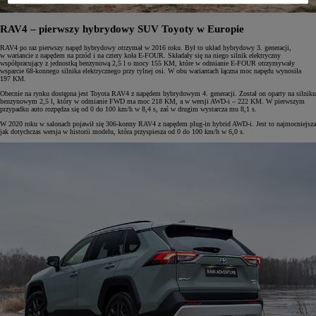
RAV4 – pierwszy hybrydowy SUV Toyoty w Europie
RAV4 po raz pierwszy napęd hybrydowy otrzymał w 2016 roku. Był to układ hybrydowy 3. generacji,
w wariancie z napędem na przód i na cztery koła E-FOUR. Składały się na niego silnik elektryczny
współpracujący z jednostką benzynową 2,5 l o mocy 155 KM, które w odmianie E-FOUR otrzymywały
wsparcie 68-konnego silnika elektrycznego przy tylnej osi. W obu wariantach łączna moc napędu wynosiła
197 KM.
Obecnie na rynku dostępna jest Toyota RAV4 z napędem hybrydowym 4. generacji. Został on oparty na silniku
benzynowym 2,5 l, który w odmianie FWD ma moc 218 KM, a w wersji AWD-i – 222 KM. W pierwszym
przypadku auto rozpędza się od 0 do 100 km/h w 8,4 s, zaś w drugim wystarcza mu 8,1 s.
W 2020 roku w salonach pojawił się 306-konny RAV4 z napędem plug-in hybrid AWD-i. Jest to najmocniejsza
jak dotychczas wersja w historii modelu, która przyspiesza od 0 do 100 km/h w 6,0 s.