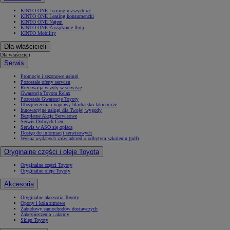
KINTO ONE Leasing niższych rat
KINTO ONE Leasing konsumencki
KINTO ONE Najem
KINTO ONE Zarządzanie flotą
KINTO Mobility
Dla właścicieli
Dla właścicieli
Serwis
Promocje i sezonowe usługi
Pozostałe oferty serwisu
Rezerwacja wizyty w serwisie
Gwarancja Toyota Relax
Pozostałe Gwarancje Toyoty
Ubezpieczenia i naprawy blacharsko-lakiernicze
Innowacyjne usługi dla Twojej wygody
Bezpłatne Akcje Serwisowe
Serwis Dobrych Cen
Serwis w ASO się opłaca
Dostęp do informacji serwisowych
Wykaz wydanych zaświadczeń o odbytym szkoleniu (pdf)
Oryginalne części i oleje Toyota
Oryginalne części Toyoty
Oryginalne oleje Toyoty
Akcesoria
Oryginalne akcesoria Toyoty
Opony i koła zimowe
Zabudowy samochodów dostawczych
Zabezpieczenia i alarmy
Sklep Toyoty