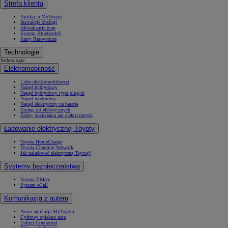
Strefa klienta
Aplikacja MyToyota
Instrukcje obsługi
Aktualizacja map
System Bluetooth®
Karty Ratownicze
Technologie
Technologie
Elektromobilność
Lider elektromobilności
Napęd hybrydowy
Napęd hybrydowy typu plug-in
Napęd wodorowy
Napęd elektryczny na baterię
Zasięg aut elektrycznych
Zalety posiadania aut elektrycznych
Ładowanie elektrycznej Toyoty
Toyota HomeCharge
Toyota Charging Network
Jak naładować elektryczną Toyotę?
Systemy bezpieczeństwa
Toyota T-Mate
System eCall
Komunikacja z autem
Nowa aplikacja MyToyota
Cyfrowy opiekun auta
Usługi Connected