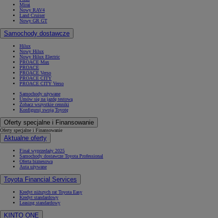
Mirai
Nowy RAV4
Land Cruiser
Nowy GR GT
Samochody dostawcze
Hilux
Nowy Hilux
Nowy Hilux Electric
PROACE Max
PROACE
PROACE Verso
PROACE CITY
PROACE CITY Verso
Samochody używane
Umów się na jazdę testową
Zobacz wszystkie cenniki
Konfiguruj swoją Toyotę
Oferty specjalne i Finansowanie
Oferty specjalne i Finansowanie
Aktualne oferty
Finał wyprzedaży 2025
Samochody dostawcze Toyota Professional
Oferta biznesowa
Auta używane
Toyota Financial Services
Kredyt niższych rat Toyota Easy
Kredyt standardowy
Leasing standardowy
KINTO ONE