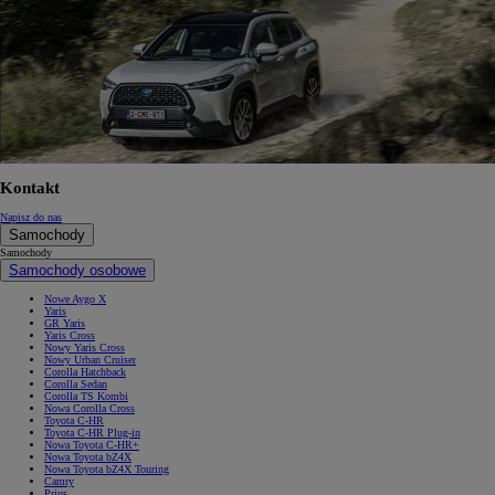
Kontakt
Napisz do nas
Samochody
Samochody
Samochody osobowe
Nowe Aygo X
Yaris
GR Yaris
Yaris Cross
Nowy Yaris Cross
Nowy Urban Cruiser
Corolla Hatchback
Corolla Sedan
Corolla TS Kombi
Nowa Corolla Cross
Toyota C-HR
Toyota C-HR Plug-in
Nowa Toyota C-HR+
Nowa Toyota bZ4X
Nowa Toyota bZ4X Touring
Camry
Prius