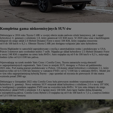
Kompletna gama niskoemisyjnych SUV-ów
Debiutująca w 2016 roku Toyota C-HR w swojej ofercie miała zarówno silnik benzynowy, jak i napęd
hybrydowy 4. generacji z silnikiem 1.8, który generował 122 KM mocy. W 2020 roku wraz z faceliftingiem
dołączył do niego układ 2.0 Hybrid Dynamic Force o mocy 184 KM, który rozpędza crossovera
od 0 do 100 km/h w 8,2 s. Obecnie Toyota C-HR jest dostępna wyłącznie jako auto hybrydowe.
Toyota Highlander to samochód zaprojektowany z myślą o amerykańskim rynku i produkowany w USA.
Prawie 5-metrowe auto swobodnie mieści 7 osób. Napędza go układ hybrydowy 2.5 Hybrid Dynamic Force
o mocy 248 KM z napędem na cztery koła AWD-i. Auto rozpędza się od 0 do 100 km/h w 8,3 s, zużywając
średnio tylko od 6,6 l/100 km paliwa.
Wprowadzając na rynek modele Yaris Cross i Corolla Cross, Toyota zaznaczyła swoją obecność
w najpopularniejszych segmentach. Yaris Cross to miejski SUV, dostępny w Polsce od października
2021 roku. Pod maską pracuje produkowany w Polsce, 116-konny układ hybrydowy z silnikiem 1.5, który
zużywa tylko od 4,4 l/100 km benzyny w wariancie FWD i od 4,7 l/100 km w odmianie AWD-i. Model jest
w tym roku najpopularniejszą hybrydą Toyoty – jego sprzedaż od stycznia do pierwszych 10 dni marca
wyniosła ponad 2960 egz.
Debiutująca w listopadzie 2022 roku Corolla Cross była pierwszym modelem wyposażonym w napęd
hybrydowy 5. generacji. Nowy rodzinny SUV otrzymał układ hybrydowy z silnikiem 2.0 o mocy 197 KM,
w konfiguracji z przednim napędem FWD oraz na wszystkie koła AWD-i. W tym roku dołączy do niego
hybrydowy układ FWD z silnikiem 1.8 o łącznej mocy 140 KM. Auto łączy bardzo dobrą dynamikę
z oszczędnością paliwa. Corolla Cross Hybrid 2.0 rozpędza się od 0 do 100 km/h w 7,5 s, a zużywa średnio
od 5,0 l/100 km benzyny.