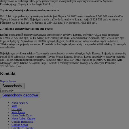
elastyczność w realizacji celów przy jednoczesnym maksymalnym wykorzystaniu atutów Systemu
Produkcyjnego Toyoty i technologii TNGA.
Toyota najchętniej wybieraną marką na świecie
Od 13 lat najpopularniejszą marką na świecie jest Toyota. W 2022 roku sprzedano 9 566 961 samochodów
Toyoty i Lexusa (-0,5%). Najwięcej z nich trafiło do klientów w krajach Azji (3 324 735 aut), w Ameryce
Północnej (2 445 125 aut), w Japonii (1 289 132 auta) i w Europie (1 032 159 aut).
2,7 miliona zelektryfikowanych aut Toyoty
Rośnie popularność zelektryfikowanych samochodów Toyoty i Lexusa, których w 2022 roku sprzedano
w liczbie 2 726 263 egz., o 4% więcej niż w ubiegłym roku. Zdecydowana większość, czyli 2 603 007 egz. –
to pełne hybrydy. Sprzedano też 90 346 hybryd plug-in, 24 466 samochodów elektrycznych na baterie,
3924 elektryczne pojazdy na wodór. Pozostałe technologie odpowiadały za sprzedaż 4520 zelektryfikowanych
samochodów.
Największym rynkiem zelektryfikowanych samochodów w roku ubiegłym była Europa. Pojazdy te stanowiły
ponad 65% całkowitej rocznej sprzedaży Toyota Motor Europe. Toyota i Lexus sprzedały w naszym regionie
688 185 zelektryfikowanych pojazdów. Niewiele mniej (663 504 egz.) trafiło do klientów w regionie Azji,
włączając Chiny. Klienci w Japonii kupili 580 364 zelektryfikowane Toyoty, a w Ameryce Północnej –
578 527 takich aut.
Kontakt
Napisz do nas
Samochody
Samochody
Samochody osobowe
Nowe Aygo X
Yaris
GR Yaris
Yaris Cross
Nowy Yaris Cross
Nowy Urban Cruiser
Corolla Hatchback
Corolla Sedan
Corolla TS Kombi