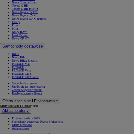
Nowa Corolla Cross
Toyota C-HR
Toyota C-HR Plug-in
Nowa Toyota C-HR+
Nowa Toyota bZ4X
Nowa Toyota bZ4X Touring
Camry
Prius
Mirai
Nowy RAV4
Land Cruiser
Nowy GR GT
Samochody dostawcze
Hilux
Nowy Hilux
Nowy Hilux Electric
PROACE Max
PROACE
PROACE Verso
PROACE CITY
PROACE CITY Verso
Samochody używane
Umów się na jazdę testową
Zobacz wszystkie cenniki
Konfiguruj swoją Toyotę
Oferty specjalne i Finansowanie
Oferty specjalne i Finansowanie
Aktualne oferty
Finał wyprzedaży 2025
Samochody dostawcze Toyota Professional
Oferta biznesowa
Auta używane