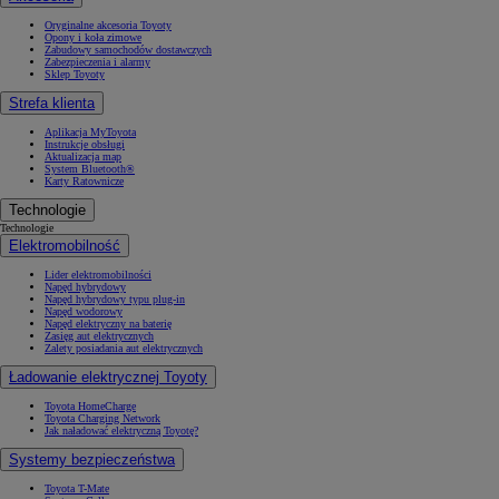
Oryginalne akcesoria Toyoty
Opony i koła zimowe
Zabudowy samochodów dostawczych
Zabezpieczenia i alarmy
Sklep Toyoty
Strefa klienta
Aplikacja MyToyota
Instrukcje obsługi
Aktualizacja map
System Bluetooth®
Karty Ratownicze
Technologie
Technologie
Elektromobilność
Lider elektromobilności
Napęd hybrydowy
Napęd hybrydowy typu plug-in
Napęd wodorowy
Napęd elektryczny na baterię
Zasięg aut elektrycznych
Zalety posiadania aut elektrycznych
Ładowanie elektrycznej Toyoty
Toyota HomeCharge
Toyota Charging Network
Jak naładować elektryczną Toyotę?
Systemy bezpieczeństwa
Toyota T-Mate