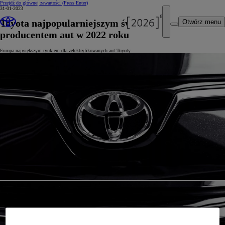
Przejdź do głównej zawartości
(Press Enter)
31-01-2023
Toyota najpopularniejszym światowym
Otwórz menu
producentem aut w 2022 roku
Europa największym rynkiem dla zelektryfikowanych aut Toyoty