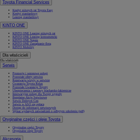
Toyota Financial Services
Kredyt niższych rat Toyota Easy
Kredyt standardowy
Leasing standardowy
KINTO ONE
KINTO ONE Leasing niższych rat
KINTO ONE Leasing konsumencki
KINTO ONE Najem
KINTO ONE Zarządzanie flotą
KINTO Mobility
Dla właścicieli
Dla właścicieli
Serwis
Promocje i sezonowe usługi
Pozostałe oferty serwisu
Rezerwacja wizyty w serwisie
Gwarancja Toyota Relax
Pozostałe Gwarancje Toyoty
Ubezpieczenia i naprawy blacharsko-lakiernicze
Innowacyjne usługi dla Twojej wygody
Bezpłatne Akcje Serwisowe
Serwis Dobrych Cen
Serwis w ASO się opłaca
Dostęp do informacji serwisowych
Wykaz wydanych zaświadczeń o odbytym szkoleniu (pdf)
Oryginalne części i oleje Toyota
Oryginalne części Toyoty
Oryginalne oleje Toyoty
Akcesoria