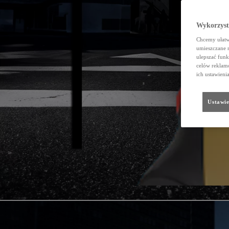
Wykorzystu
Chcemy ułatwi
umieszczane 
ulepszać funk
celów reklamo
ich ustawieni
Ustawie