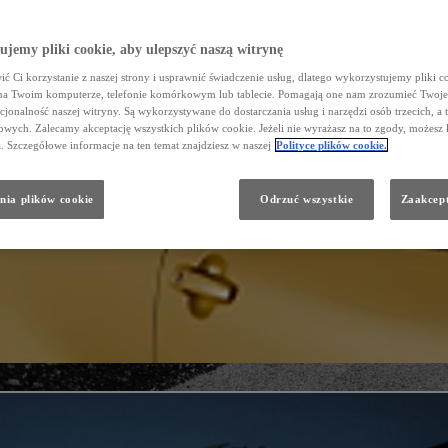
jemy pliki cookie, aby ulepszyć naszą witrynę
ć Ci korzystanie z naszej strony i usprawnić świadczenie usług, dlatego wykorzystujemy pliki co
na Twoim komputerze, telefonie komórkowym lub tablecie. Pomagają one nam zrozumieć Twoje 
cjonalność naszej witryny. Są wykorzystywane do dostarczania usług i narzędzi osób trzecich, a 
wych. Zalecamy akceptację wszystkich plików cookie. Jeżeli nie wyrażasz na to zgody, możesz 
a. Szczegółowe informacje na ten temat znajdziesz w naszej
Polityce plików cookie.
nia plików cookie
Odrzuć wszystkie
Zaakcept