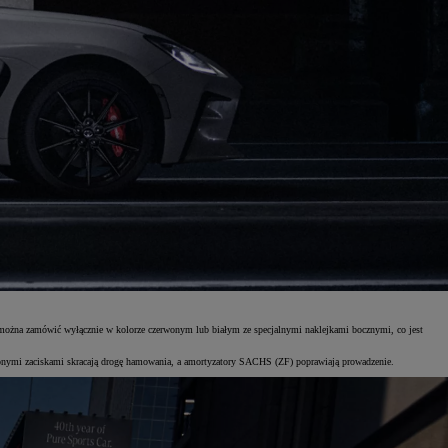
można zamówić wyłącznie w kolorze czerwonym lub białym ze specjalnymi naklejkami bocznymi, co jest
erwonymi zaciskami skracają drogę hamowania, a amortyzatory SACHS (ZF) poprawiają prowadzenie.