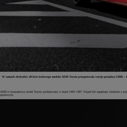
W ramach obchodów 40-lecie kultowego modelu AE86 Toyota przygotowała wersję specjalną GR86 – 40
Od
81 900 zł
AE86 to kompaktowy model Toyoty produkowany w latach 1983–1987. Pojazd był napędzany silnikiem o pojemn
sportowych.
Yaris Cross
HYBRID