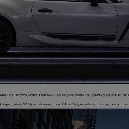
ty GR86 40th Anniversary Limited. Odmiana ta swoim wyglądem nawiązuje do legendarnego poprzednika. Auto 
lamki i spojler, a także 18" felgi w metalicznym, szarym kolorze. Wentylowane hamulce tarczowe Brembo z cz