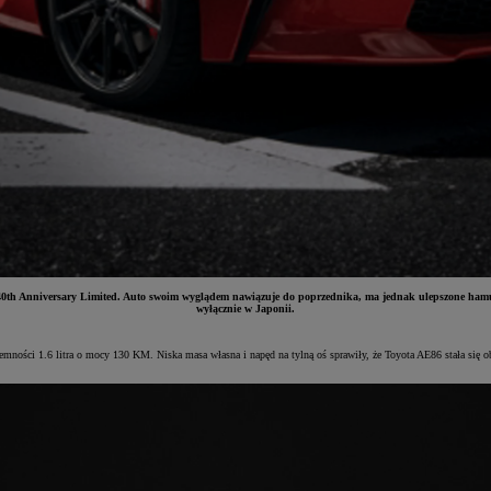
th Anniversary Limited. Auto swoim wyglądem nawiązuje do poprzednika, ma jednak ulepszone hamulce
wyłącznie w Japonii.
ości 1.6 litra o mocy 130 KM. Niska masa własna i napęd na tylną oś sprawiły, że Toyota AE86 stała się o