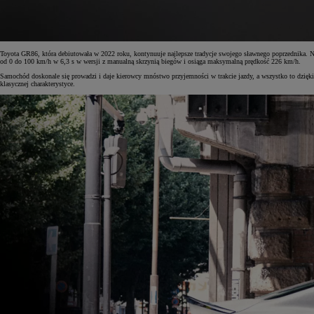
Toyota GR86, która debiutowała w 2022 roku, kontynuuje najlepsze tradycje swojego sławnego poprzednika. N
od 0 do 100 km/h w 6,3 s w wersji z manualną skrzynią biegów i osiąga maksymalną prędkość 226 km/h.
Samochód doskonale się prowadzi i daje kierowcy mnóstwo przyjemności w trakcie jazdy, a wszystko to dzięki
klasycznej charakterystyce.