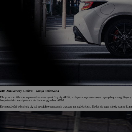
40th Anniversary Limited – wersja limitowana
Chcąc uczcić 40-lecie wprowadzenia na rynek Toyoty AE86, w Japonii zaprezentowano specjalną wersję Toyo
bezpośrednim nawiązaniem do barw oryginalnej AE86.
Do przeszłości odwołują się też specjalne oznaczenia wyszyte na zagłówkach. Dodać do tego należy czarne k