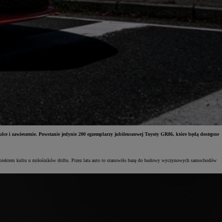
 i zawieszenie. Powstanie jedynie 200 egzemplarzy jubileuszowej Toyoty GR86, które będą dostępne
biektem kultu u miłośników driftu. Przez lata auto to stanowiło bazę do budowy wyczynowych samochodów