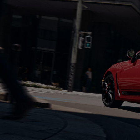
Od
105 300 zł
Corolla Hatchback
HYBRID