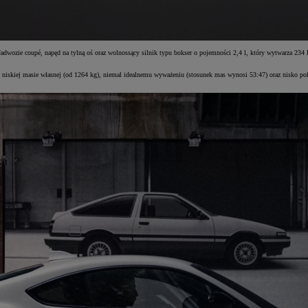
adwozie coupé, napęd na tylną oś oraz wolnossący silnik typu bokser o pojemności 2,4 l, który wytwarza 23
 niskiej masie własnej (od 1264 kg), niemal idealnemu wyważeniu (stosunek mas wynosi 53:47) oraz nisko poł