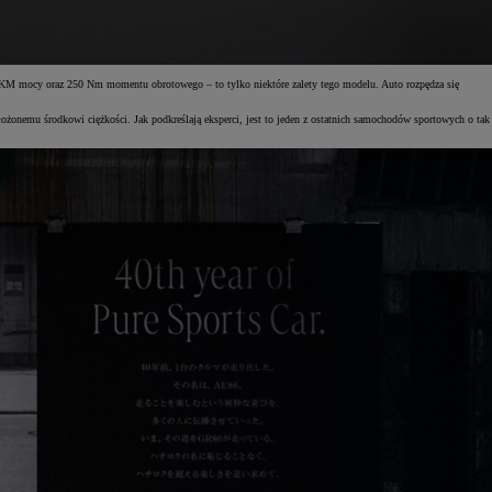
4 KM mocy oraz 250 Nm momentu obrotowego – to tylko niektóre zalety tego modelu. Auto rozpędza się
ożonemu środkowi ciężkości. Jak podkreślają eksperci, jest to jeden z ostatnich samochodów sportowych o tak