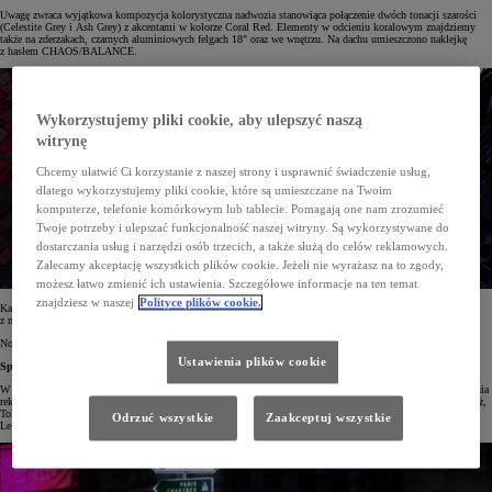
Uwagę zwraca wyjątkowa kompozycja kolorystyczna nadwozia stanowiąca połączenie dwóch tonacji szarości
(Celestite Grey i Ash Grey) z akcentami w kolorze Coral Red. Elementy w odcieniu koralowym znajdziemy
także na zderzakach, czarnych aluminiowych felgach 18" oraz we wnętrzu. Na dachu umieszczono naklejkę
z hasłem CHAOS/BALANCE.
Wykorzystujemy pliki cookie, aby ulepszyć naszą
witrynę
Chcemy ułatwić Ci korzystanie z naszej strony i usprawnić świadczenie usług,
dlatego wykorzystujemy pliki cookie, które są umieszczane na Twoim
komputerze, telefonie komórkowym lub tablecie. Pomagają one nam zrozumieć
Twoje potrzeby i ulepszać funkcjonalność naszej witryny. Są wykorzystywane do
dostarczania usług i narzędzi osób trzecich, a także służą do celów reklamowych.
Zalecamy akceptację wszystkich plików cookie. Jeżeli nie wyrażasz na to zgody,
możesz łatwo zmienić ich ustawienia. Szczegółowe informacje na ten temat
znajdziesz w naszej
Polityce plików cookie.
Kabina wyróżnia się tapicerkami z logotypem UNDERCOVER i dywanikami o specjalnym wzorze
z monogramem.
Nowa wersja zostanie wyprodukowany w liczbie 5000 aut.
Ustawienia plików cookie
Spotkanie dwóch światów
W oryginalnym projekcie Toyoty i Juna Takahashiego świat motoryzacji łączy się ze światem mody. Kampania
reklamowa związana z premierą Toyoty Aygo X UNDERCOVER osadzona została w fikcyjnym świecie Paryż,
Tokio. To miasto, w którym rzeczywistość wirtualna przenika się z fizyczną, a elegancja paryskiej dzielnicy
Odrzuć wszystkie
Zaakceptuj wszystkie
Le Marais spotyka się z undergroundową kulturą dzielnicy Harajuku.