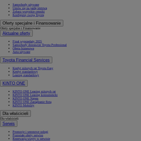
Samochody używane
Umów się na jazdę testową
Zobacz wszystkie cenniki
Konfiguruj swoją Toyotę
Oferty specjalne i Finansowanie
Oferty specjalne i Finansowanie
Aktualne oferty
Finał wyprzedaży 2025
Samochody dostawcze Toyota Professional
Oferta biznesowa
Auta używane
Toyota Financial Services
Kredyt niższych rat Toyota Easy
Kredyt standardowy
Leasing standardowy
KINTO ONE
KINTO ONE Leasing niższych rat
KINTO ONE Leasing konsumencki
KINTO ONE Najem
KINTO ONE Zarządzanie flotą
KINTO Mobility
Dla właścicieli
Dla właścicieli
Serwis
Promocje i sezonowe usługi
Pozostałe oferty serwisu
Rezerwacja wizyty w serwisie