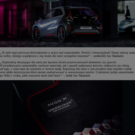
„To było moje pierwsze doświadczenie w pracy nad samochodem. Prestiż i innowacyjność Toyoty mówią same
za siebie, dlatego współpraca z nią miała dla mnie szczególne znaczenie”
– podkreślił Jun Takahashi.
„Najbardziej ekscytujące dla mnie jest łączenie dwóch przeciwstawnych elementów czy zjawisk.
W projektowaniu samochodów zarówno materiały, jak i sposób nadawania kolorów całkowicie się różnią
od tego, z czym mam do czynienia w świecie mody. Inspiracją dla mnie w tym projekcie były miejskie widoki
oraz efekty kolorystyczne które można zaobserwować w nowoczesnym mieście. Codziennie jeżdżę samochodem
po Tokio i widzę, jakie znaczenie może mieć kolor”
– dodał Jun Takahashi.