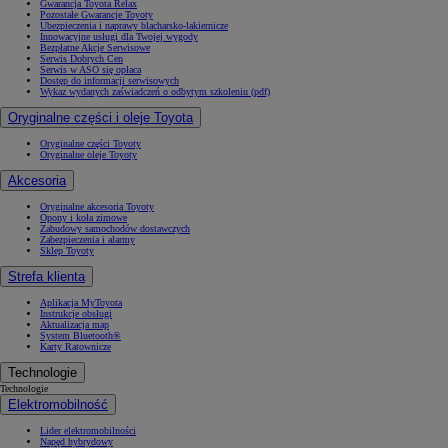
Gwarancja Toyota Relax
Pozostałe Gwarancje Toyoty
Ubezpieczenia i naprawy blacharsko-lakiernicze
Innowacyjne usługi dla Twojej wygody
Bezpłatne Akcje Serwisowe
Serwis Dobrych Cen
Serwis w ASO się opłaca
Dostęp do informacji serwisowych
Wykaz wydanych zaświadczeń o odbytym szkoleniu (pdf)
Oryginalne części i oleje Toyota
Oryginalne części Toyoty
Oryginalne oleje Toyoty
Akcesoria
Oryginalne akcesoria Toyoty
Opony i koła zimowe
Zabudowy samochodów dostawczych
Zabezpieczenia i alarmy
Sklep Toyoty
Strefa klienta
Aplikacja MyToyota
Instrukcje obsługi
Aktualizacja map
System Bluetooth®
Karty Ratownicze
Technologie
Technologie
Elektromobilność
Lider elektromobilności
Napęd hybrydowy