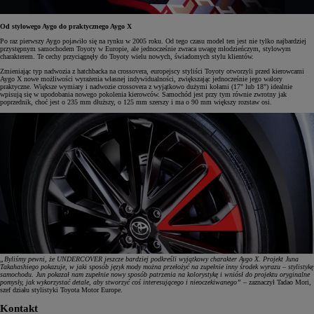
Od stylowego Aygo do praktycznego Aygo X
Po raz pierwszy Aygo pojawiło się na rynku w 2005 roku. Od tego czasu model ten jest nie tylko najbardziej
przystępnym samochodem Toyoty w Europie, ale jednocześnie zwraca uwagę młodzieńczym, stylowym
charakterem. Te cechy przyciągnęły do Toyoty wielu nowych, świadomych stylu klientów.
Zmieniając typ nadwozia z hatchbacka na crossovera, europejscy styliści Toyoty otworzyli przed kierowcami
Aygo X nowe możliwości wyrażenia własnej indywidualności, zwiększając jednocześnie jego walory
praktyczne. Większe wymiary i nadwozie crossovera z wyjątkowo dużymi kołami (17" lub 18") idealnie
wpisują się w upodobania nowego pokolenia kierowców. Samochód jest przy tym równie zwrotny jak
poprzednik, choć jest o 235 mm dłuższy, o 125 mm szerszy i ma o 90 mm większy rozstaw osi.
„Byliśmy pewni, że UNDERCOVER jeszcze bardziej podkreśli wyjątkowy charakter Aygo X. Projekt Juna
Takahashiego pokazuje, w jaki sposób język mody można przełożyć na zupełnie inny środek wyrazu – stylistykę
samochodu. Jun pokazał nam zupełnie nowy sposób patrzenia na kolorystykę i wniósł do projektu oryginalne
pomysły, jak wykorzystać detale, aby stworzyć coś interesującego i nieoczekiwanego”
– zaznaczył Tadao Mori,
szef działu stylistyki Toyota Motor Europe.
Kontakt