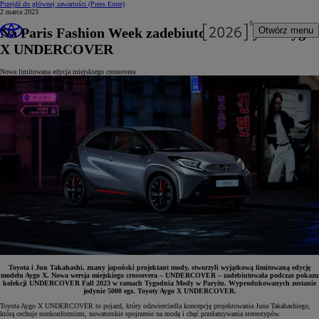
Przejdź do głównej zawartości
(Press Enter)
2 marca 2023
Na Paris Fashion Week zadebiutowała Toyota Aygo
Otwórz menu
X UNDERCOVER
Nowa limitowana edycja miejskiego crossovera
Toyota i Jun Takahashi, znany japoński projektant mody, stworzyli wyjątkową limitowaną edycję
modelu Aygo X. Nowa wersja miejskiego crossovera – UNDERCOVER – zadebiutowała podczas pokazu
kolekcji UNDERCOVER Fall 2023 w ramach Tygodnia Mody w Paryżu. Wyprodukowanych zostanie
jedynie 5000 egz. Toyoty Aygo X UNDERCOVER.
Toyota Aygo X UNDERCOVER to pojazd, który odzwierciedla koncepcję projektowania Juna Takahashiego,
którą cechuje nonkonformizm, nowatorskie spojrzenie na modę i chęć przełamywania stereotypów.