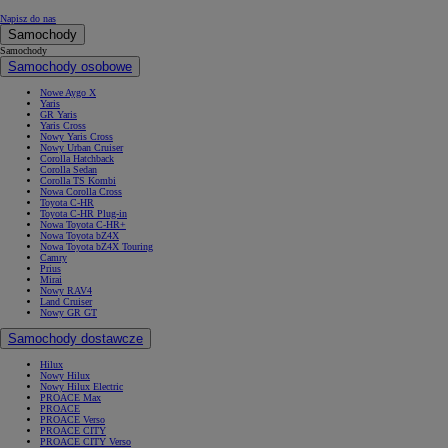
Napisz do nas
Samochody
Samochody
Samochody osobowe
Nowe Aygo X
Yaris
GR Yaris
Yaris Cross
Nowy Yaris Cross
Nowy Urban Cruiser
Corolla Hatchback
Corolla Sedan
Corolla TS Kombi
Nowa Corolla Cross
Toyota C-HR
Toyota C-HR Plug-in
Nowa Toyota C-HR+
Nowa Toyota bZ4X
Nowa Toyota bZ4X Touring
Camry
Prius
Mirai
Nowy RAV4
Land Cruiser
Nowy GR GT
Samochody dostawcze
Hilux
Nowy Hilux
Nowy Hilux Electric
PROACE Max
PROACE
PROACE Verso
PROACE CITY
PROACE CITY Verso