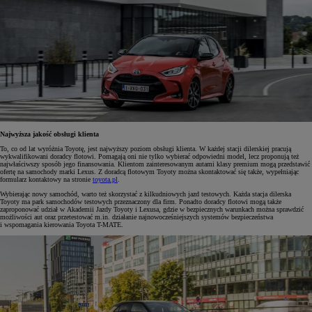
Najwyższa jakość obsługi klienta
To, co od lat wyróżnia Toyotę, jest najwyższy poziom obsługi klienta. W każdej stacji dilerskiej pracują
wykwalifikowani doradcy flotowi. Pomagają oni nie tylko wybierać odpowiedni model, lecz proponują też
najwłaściwszy sposób jego finansowania. Klientom zainteresowanym autami klasy premium mogą przedstawić
ofertę na samochody marki Lexus. Z doradcą flotowym Toyoty można skontaktować się także, wypełniając
formularz kontaktowy na stronie
toyota.pl
.
Wybierając nowy samochód, warto też skorzystać z kilkudniowych jazd testowych. Każda stacja dilerska
Toyoty ma park samochodów testowych przeznaczony dla firm. Ponadto doradcy flotowi mogą także
zaproponować udział w Akademii Jazdy Toyoty i Lexusa, gdzie w bezpiecznych warunkach można sprawdzić
możliwości aut oraz przetestować m.in. działanie najnowocześniejszych systemów bezpieczeństwa
i wspomagania kierowania Toyota T-MATE.