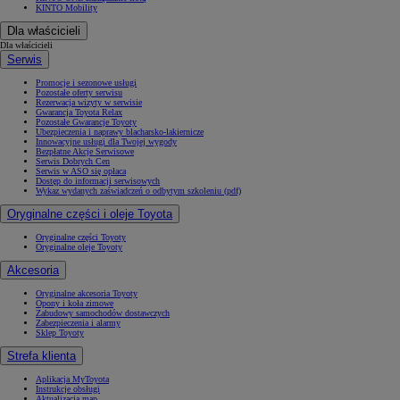
KINTO Mobility
Dla właścicieli
Dla właścicieli
Serwis
Promocje i sezonowe usługi
Pozostałe oferty serwisu
Rezerwacja wizyty w serwisie
Gwarancja Toyota Relax
Pozostałe Gwarancje Toyoty
Ubezpieczenia i naprawy blacharsko-lakiernicze
Innowacyjne usługi dla Twojej wygody
Bezpłatne Akcje Serwisowe
Serwis Dobrych Cen
Serwis w ASO się opłaca
Dostęp do informacji serwisowych
Wykaz wydanych zaświadczeń o odbytym szkoleniu (pdf)
Oryginalne części i oleje Toyota
Oryginalne części Toyoty
Oryginalne oleje Toyoty
Akcesoria
Oryginalne akcesoria Toyoty
Opony i koła zimowe
Zabudowy samochodów dostawczych
Zabezpieczenia i alarmy
Sklep Toyoty
Strefa klienta
Aplikacja MyToyota
Instrukcje obsługi
Aktualizacja map