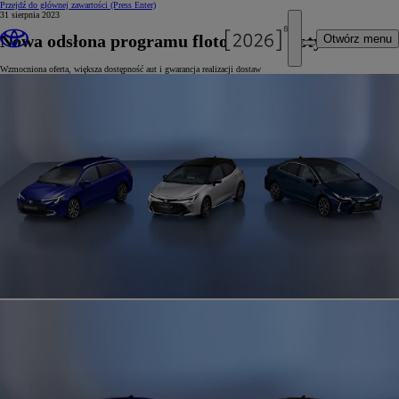
Przejdź do głównej zawartości
(Press Enter)
31 sierpnia 2023
Nowa odsłona programu flotowego Toyoty
Otwórz menu
Wzmocniona oferta, większa dostępność aut i gwarancja realizacji dostaw