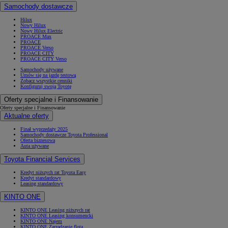
Samochody dostawcze
Hilux
Nowy Hilux
Nowy Hilux Electric
PROACE Max
PROACE
PROACE Verso
PROACE CITY
PROACE CITY Verso
Samochody używane
Umów się na jazdę testową
Zobacz wszystkie cenniki
Konfiguruj swoją Toyotę
Oferty specjalne i Finansowanie
Oferty specjalne i Finansowanie
Aktualne oferty
Finał wyprzedaży 2025
Samochody dostawcze Toyota Professional
Oferta biznesowa
Auta używane
Toyota Financial Services
Kredyt niższych rat Toyota Easy
Kredyt standardowy
Leasing standardowy
KINTO ONE
KINTO ONE Leasing niższych rat
KINTO ONE Leasing konsumencki
KINTO ONE Najem
KINTO ONE Zarządzanie flotą