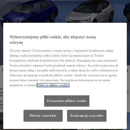
Wykorzystujemy pliki cookie, aby ulepszyć naszą
witrynę
Chcemy ułatwić Ci korzystanie z naszej strony i usprawnić świadczenie usług,
dlatego wykorzystujemy pliki cookie, które są umieszczane na Twoim
komputerze, telefonie komórkowym lub tablecie. Pomagają one nam zrozumieć
Twoje potrzeby i ulepszać funkcjonalność naszej witryny. Są wykorzystywane do
dostarczania usług i narzędzi osób trzecich, a także służą do celów reklamowych.
Toyota rusza z nową odsłoną programu flotowego. Swoim klientom proponuje pełną dostępność aut,
elastyczne formy finansowania samochodów, gwarancję warunków oraz realizacji dostaw. Doradcy
Zalecamy akceptację wszystkich plików cookie. Jeżeli nie wyrażasz na to zgody,
flotowi oraz samochody testowe są na każdej stacji dilerskiej.
możesz łatwo zmienić ich ustawienia. Szczegółowe informacje na ten temat
znajdziesz w naszej
Polityce plików cookie.
W 2023 roku Toyota jest liderem rynku flotowego, w którym ma 16,6% udziału. Od stycznia do lipca firmy
zarejestrowały 38 174 aut Toyoty. Jest to o 18% więcej niż w analogicznym okresie roku ubiegłego (i o blisko
16 tys. egz. więcej niż konkurent zajmujący drugie miejsce w zestawieniu).
Ustawienia plików cookie
W nowej strategii marki dla firm Toyota wzmocniła ofertę dla najważniejszych modeli flotowych, w tym
hybryd, które wyróżniają się na rynku niskimi kosztami eksploatacji. Dostępność aut została zwiększona,
a zamówienia realizowane są szybko.
Odrzuć wszystkie
Zaakceptuj wszystkie