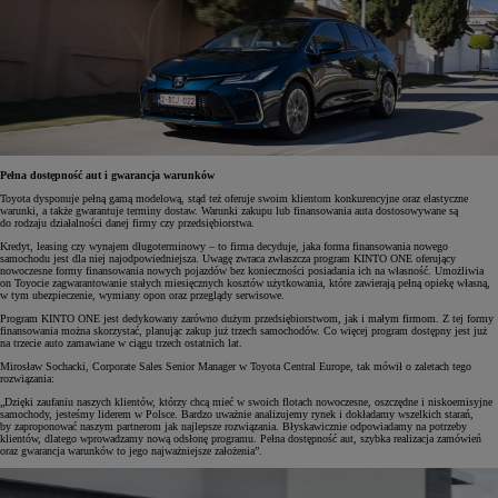
Pełna dostępność aut i gwarancja warunków
Toyota dysponuje pełną gamą modelową, stąd też oferuje swoim klientom konkurencyjne oraz elastyczne
warunki, a także gwarantuje terminy dostaw. Warunki zakupu lub finansowania auta dostosowywane są
do rodzaju działalności danej firmy czy przedsiębiorstwa.
Kredyt, leasing czy wynajem długoterminowy – to firma decyduje, jaka forma finansowania nowego
samochodu jest dla niej najodpowiedniejsza. Uwagę zwraca zwłaszcza program KINTO ONE oferujący
nowoczesne formy finansowania nowych pojazdów bez konieczności posiadania ich na własność. Umożliwia
on Toyocie zagwarantowanie stałych miesięcznych kosztów użytkowania, które zawierają pełną opiekę własną,
w tym ubezpieczenie, wymiany opon oraz przeglądy serwisowe.
Program KINTO ONE jest dedykowany zarówno dużym przedsiębiorstwom, jak i małym firmom. Z tej formy
finansowania można skorzystać, planując zakup już trzech samochodów. Co więcej program dostępny jest już
na trzecie auto zamawiane w ciągu trzech ostatnich lat.
Mirosław Sochacki, Corporate Sales Senior Manager w Toyota Central Europe, tak mówił o zaletach tego
rozwiązania:
„Dzięki zaufaniu naszych klientów, którzy chcą mieć w swoich flotach nowoczesne, oszczędne i niskoemisyjne
samochody, jesteśmy liderem w Polsce. Bardzo uważnie analizujemy rynek i dokładamy wszelkich starań,
by zaproponować naszym partnerom jak najlepsze rozwiązania. Błyskawicznie odpowiadamy na potrzeby
klientów, dlatego wprowadzamy nową odsłonę programu. Pełna dostępność aut, szybka realizacja zamówień
oraz gwarancja warunków to jego najważniejsze założenia”.