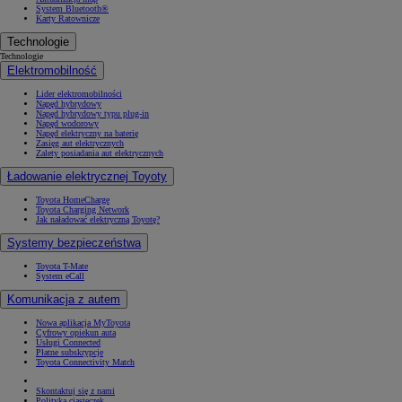
System Bluetooth®
Karty Ratownicze
Technologie
Technologie
Elektromobilność
Lider elektromobilności
Napęd hybrydowy
Napęd hybrydowy typu plug-in
Napęd wodorowy
Napęd elektryczny na baterię
Zasięg aut elektrycznych
Zalety posiadania aut elektrycznych
Ładowanie elektrycznej Toyoty
Toyota HomeCharge
Toyota Charging Network
Jak naładować elektryczną Toyotę?
Systemy bezpieczeństwa
Toyota T-Mate
System eCall
Komunikacja z autem
Nowa aplikacja MyToyota
Cyfrowy opiekun auta
Usługi Connected
Płatne subskrypcje
Toyota Connectivity Match
Skontaktuj się z nami
Polityka ciasteczek