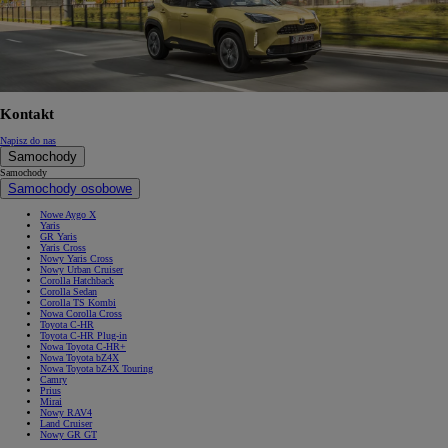
Kontakt
Napisz do nas
Samochody
Samochody
Samochody osobowe
Nowe Aygo X
Yaris
GR Yaris
Yaris Cross
Nowy Yaris Cross
Nowy Urban Cruiser
Corolla Hatchback
Corolla Sedan
Corolla TS Kombi
Nowa Corolla Cross
Toyota C-HR
Toyota C-HR Plug-in
Nowa Toyota C-HR+
Nowa Toyota bZ4X
Nowa Toyota bZ4X Touring
Camry
Prius
Mirai
Nowy RAV4
Land Cruiser
Nowy GR GT