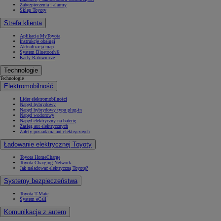
Zabezpieczenia i alarmy
Sklep Toyoty
Strefa klienta
Aplikacja MyToyota
Instrukcje obsługi
Aktualizacja map
System Bluetooth®
Karty Ratownicze
Technologie
Technologie
Elektromobilność
Lider elektromobilności
Napęd hybrydowy
Napęd hybrydowy typu plug-in
Napęd wodorowy
Napęd elektryczny na baterię
Zasięg aut elektrycznych
Zalety posiadania aut elektrycznych
Ładowanie elektrycznej Toyoty
Toyota HomeCharge
Toyota Charging Network
Jak naładować elektryczną Toyotę?
Systemy bezpieczeństwa
Toyota T-Mate
System eCall
Komunikacja z autem