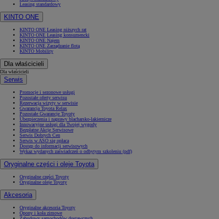
Leasing standardowy
KINTO ONE
KINTO ONE Leasing niższych rat
KINTO ONE Leasing konsumencki
KINTO ONE Najem
KINTO ONE Zarządzanie flotą
KINTO Mobility
Dla właścicieli
Dla właścicieli
Serwis
Promocje i sezonowe usługi
Pozostałe oferty serwisu
Rezerwacja wizyty w serwisie
Gwarancja Toyota Relax
Pozostałe Gwarancje Toyoty
Ubezpieczenia i naprawy blacharsko-lakiernicze
Innowacyjne usługi dla Twojej wygody
Bezpłatne Akcje Serwisowe
Serwis Dobrych Cen
Serwis w ASO się opłaca
Dostęp do informacji serwisowych
Wykaz wydanych zaświadczeń o odbytym szkoleniu (pdf)
Oryginalne części i oleje Toyota
Oryginalne części Toyoty
Oryginalne oleje Toyoty
Akcesoria
Oryginalne akcesoria Toyoty
Opony i koła zimowe
Zabudowy samochodów dostawczych