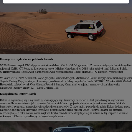
Historyczne rajdówki na polskich trasach
W 2016 roku zespół TTC dysponował 4 modelami Celiki GT VI generacji. Z czasem dołączyła do nich replika
rajdowej Celiki GT-Four, za kierownicą której Michał Horodeński w 2018 roku zdobył tytuł Mistrza Polski
w Historycznych Rajdowych Samochodowych Mistrzostwach Polski (HRSMP) w kategorii youngtimer.
W latach 2019–2021 w ramach Wyścigowych Samochodowych Mistrzostw Polski rozgrywano markowy puchar
Toyota Racing Cup, w którym kierowcy rywalizowali w klasycznych Celikach GT TRC. W roku 2020 Michał
Horodeński zdobył tytuł Vice Mistrza Polski i Europy Centralnej w rajdach terenowych za kierownicą
dakarowej legendy grupy T2 – Land Cruisera 155.
Klasykiem na Dakar Classic
Dakar to najtrudniejszy i najbardziej wymagający rajd terenowy na świecie. Jest prawdziwym wyzwaniem
zarówno dla zawodników, jak i sprzętu. W ostatnich latach pojawia się w nim jednak coraz więcej lekkich
konstrukcji typu utv, zastępujących tradycyjne samochody. Z tego m.in. powodu do rajdu Dakar dodano nową
kategorię obejmującą klasyczne terenówki produkowane przed rokiem 2000. Pomysł okazał się strzałem
w dziesiątkę – z roku na rok coraz większa liczba zawodników decyduje się na udział w tej imprezie właśnie
w kategorii Classic, rywalizując w legendarnych autach.