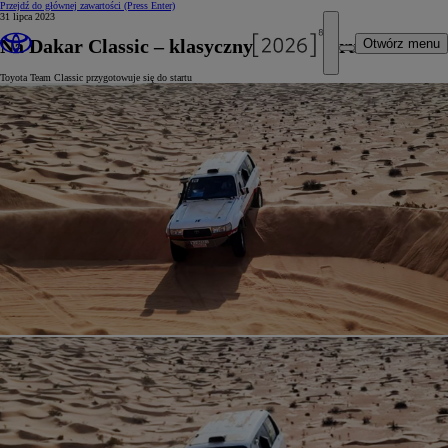
Przejdź do głównej zawartości
(Press Enter)
31 lipca 2023
Na Dakar Classic – klasycznym Land Cruiserem
Otwórz menu
Toyota Team Classic przygotowuje się do startu