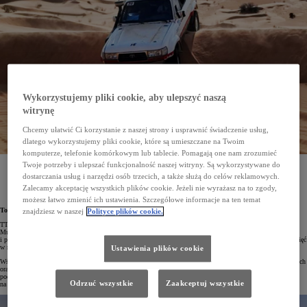
Wykorzystujemy pliki cookie, aby ulepszyć naszą
witrynę
Chcemy ułatwić Ci korzystanie z naszej strony i usprawnić świadczenie usług,
dlatego wykorzystujemy pliki cookie, które są umieszczane na Twoim
komputerze, telefonie komórkowym lub tablecie. Pomagają one nam zrozumieć
Twoje potrzeby i ulepszać funkcjonalność naszej witryny. Są wykorzystywane do
W nadchodzącej edycji Rajdu Dakar Classic wystartuje klasyczny Land Cruiser HDJ 80. Będzie
to pierwszy udział polskiej załogi w terenowej Toyocie z lat 90. XX wieku i nawiązanie
dostarczania usług i narzędzi osób trzecich, a także służą do celów reklamowych.
do debiutanckich startów fabrycznego zespołu Toyoty w tym najtrudniejszym wyścigu świata.
Zalecamy akceptację wszystkich plików cookie. Jeżeli nie wyrażasz na to zgody,
możesz łatwo zmienić ich ustawienia. Szczegółowe informacje na ten temat
Toyota Team Classic
znajdziesz w naszej
Polityce plików cookie.
TTC, czyli Toyota Team Classic, to sportowy projekt, który powstał w 2016 roku z inicjatywy Roberta
Mularczyka, szefa komunikacji Toyota Central Europe, oraz Michała Horodeńskiego, kierowcy rajdowego
i pasjonata motorsportu. TTC odwołuje się do motorsportowej historii Toyoty i jej niezapomnianych osiągnięć
w rajdach i wyścigach.
Ustawienia plików cookie
Wśród głównych zadań zespołu wymienić należy rywalizację w różnych dyscyplinach sportów samochodowych
oraz prezentację historycznych i aktualnych sportowych modeli Toyoty. TTC angażuje się też w działania
podnoszące świadomość kierowców z zakresu bezpieczeństwa na drogach. Organizuje także zawody i treningi
Odrzuć wszystkie
Zaakceptuj wszystkie
na torach, zloty i prezentacje.