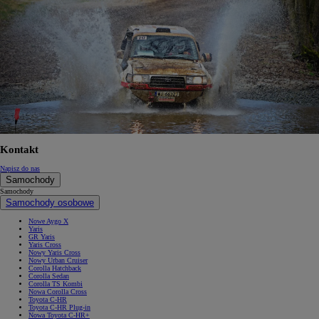
Kontakt
Napisz do nas
Samochody
Samochody
Samochody osobowe
Nowe Aygo X
Yaris
GR Yaris
Yaris Cross
Nowy Yaris Cross
Nowy Urban Cruiser
Corolla Hatchback
Corolla Sedan
Corolla TS Kombi
Nowa Corolla Cross
Toyota C-HR
Toyota C-HR Plug-in
Nowa Toyota C-HR+