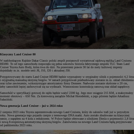
Klasyczny Land Cruiser 80
W nadchodzącym Rajdzie Dakar Classic polski zespół postanowił wystartować rajdową repliką Land Cruisera
HDJ80. To od tego samochodu rozpoczęła się pełna sukcesów historia fabrycznego zespołu TLC Team Land
Cruiser Toyota Auto Body, która trwa do dziś. Na przestrzeni prawie 30 lat do mety kultowej imprezy
dojeżdżały m.in. modele serii J8, J10, J20 i aktualnej J30.
Przygotowywany do startu Land Cruiser HDJ80 będzie wyposażony w oryginalny silnik o pojemności 4,2 litra
i oryginalną manualną skrzynię biegów. W ramach przygotowań przebudowany zostanie m.in. układ chłodzenia
oraz tylne zawieszenie, wykorzystujące amortyzatory firmy Donnere. Nadwozie zostanie skrócone o 20 cm,
żeby samochód lepiej zachowywał się na wydmach. Wzmocniono konstrukcję ramową oraz układ napędowy.
Samochód w specyfikacji gotowej do rajdu będzie ważyć 2200 kg. Jego moc osiągnie 215 KM, a maksymalny
moment obrotowy – 650 Nm. Za kierownicą zasiądzie Michał Horodeński, a jego pilotem będzie Arkadiusz
Sałaciński.
Nowa generacja Land Cruiser – już w 2024 roku
2 sierpnia 2023 roku Toyota zaprezentowała nowego Land Cruisera, który do salonów trafi już w przyszłym
roku. Nowa generacja tego pojazdu czerpie z terenowego DNA marki. Auto zostało zbudowane na klasycznej
ramie, z napędem na 4 koła z reduktorem. W Polsce będzie oferowane z silnikiem Diesla o pojemności 2,8 litra
i nową 8-stopniową automatyczną skrzynią biegów. Zamówienia na nowego Land Cruisera będą przyjmowane
od października 2023 roku.