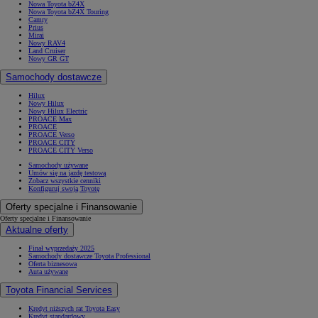
Nowa Toyota bZ4X
Nowa Toyota bZ4X Touring
Camry
Prius
Mirai
Nowy RAV4
Land Cruiser
Nowy GR GT
Samochody dostawcze
Hilux
Nowy Hilux
Nowy Hilux Electric
PROACE Max
PROACE
PROACE Verso
PROACE CITY
PROACE CITY Verso
Samochody używane
Umów się na jazdę testową
Zobacz wszystkie cenniki
Konfiguruj swoją Toyotę
Oferty specjalne i Finansowanie
Oferty specjalne i Finansowanie
Aktualne oferty
Finał wyprzedaży 2025
Samochody dostawcze Toyota Professional
Oferta biznesowa
Auta używane
Toyota Financial Services
Kredyt niższych rat Toyota Easy
Kredyt standardowy