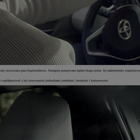
strony mocowania pasa bezpieczeństwa. Następnie pompowana będzie druga strona. Jej nadmiernemu rozprostowaniu
 i współpracować z już stosowanymi poduszkami przednimi, bocznymi i kurtynowymi.