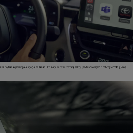
 będzie zapobiegała specjalna linka. Po napełnieniu trzeciej sekcji poduszka będzie zabezpieczała głowę