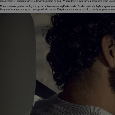
zapobiegając jej skręcaniu czy gwałtownym ruchom na boki. W rezultacie głowa, szyja i barki będą lepiej chr
Nowa poduszka powietrzna Toyoty będzie umieszczana w zagłówku fotela. Powietrze do niej będzie wpuszczane 
który uruchamia poduszkę na chwilę przed zderzeniem. Dzięki temu w momencie kolizji, kiedy na pasażera zac