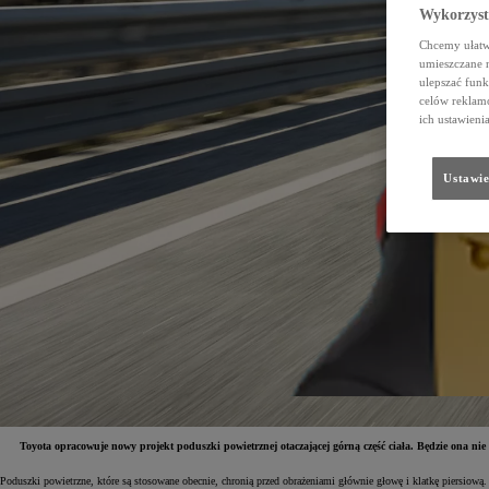
Wykorzystu
Chcemy ułatwi
umieszczane 
ulepszać funk
celów reklamo
ich ustawieni
Ustawie
Toyota opracowuje nowy projekt poduszki powietrznej otaczającej górną część ciała. Będzie ona nie
Poduszki powietrzne, które są stosowane obecnie, chronią przed obrażeniami głównie głowę i klatkę piersiową.