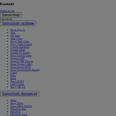
Kontakt
Napisz do nas
Samochody
Samochody
Samochody osobowe
Nowe Aygo X
Yaris
GR Yaris
Yaris Cross
Nowy Yaris Cross
Nowy Urban Cruiser
Corolla Hatchback
Corolla Sedan
Corolla TS Kombi
Nowa Corolla Cross
Toyota C-HR
Toyota C-HR Plug-in
Nowa Toyota C-HR+
Nowa Toyota bZ4X
Nowa Toyota bZ4X Touring
Camry
Prius
Mirai
Nowy RAV4
Land Cruiser
Nowy GR GT
Samochody dostawcze
Hilux
Nowy Hilux
Nowy Hilux Electric
PROACE Max
PROACE
PROACE Verso