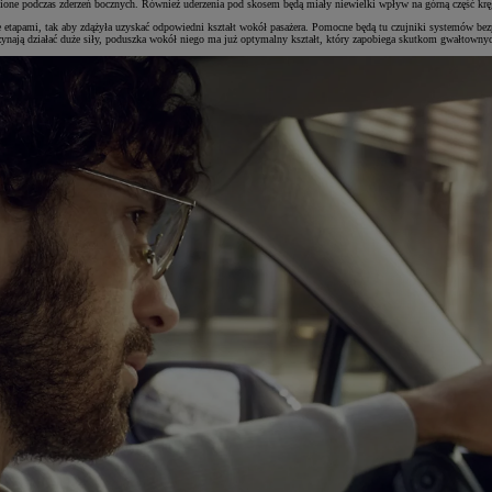
onione podczas zderzeń bocznych. Również uderzenia pod skosem będą miały niewielki wpływ na górną część krę
etapami, tak aby zdążyła uzyskać odpowiedni kształt wokół pasażera. Pomocne będą tu czujniki systemów bezpi
zynają działać duże siły, poduszka wokół niego ma już optymalny kształt, który zapobiega skutkom gwałtownyc