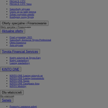
PROACE CITY
PROACE CITY Verso
Samochody używane
Umów się na jazdę testową
Zobacz wszystkie cenniki
Konfiguruj swoją Toyotę
Oferty specjalne i Finansowanie
Oferty specjalne i Finansowanie
Aktualne oferty
Finał wyprzedaży 2025
Samochody dostawcze Toyota Professional
Oferta biznesowa
Auta używane
Toyota Financial Services
Kredyt niższych rat Toyota Easy
Kredyt standardowy
Leasing standardowy
KINTO ONE
KINTO ONE Leasing niższych rat
KINTO ONE Leasing konsumencki
KINTO ONE Najem
KINTO ONE Zarządzanie flotą
KINTO Mobility
Dla właścicieli
Dla właścicieli
Serwis
Promocje i sezonowe usługi