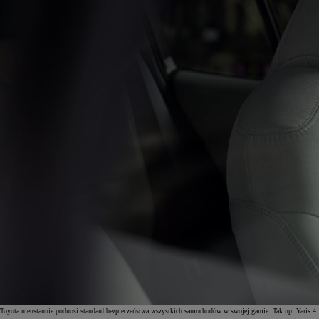
Toyota nieustannie podnosi standard bezpieczeństwa wszystkich samochodów w swojej gamie. Tak np. Yaris 4