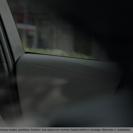
etrzną między przednimi fotelami oraz najnowsze systemy bezpieczeństwa czynnego oferowane w standardzie.