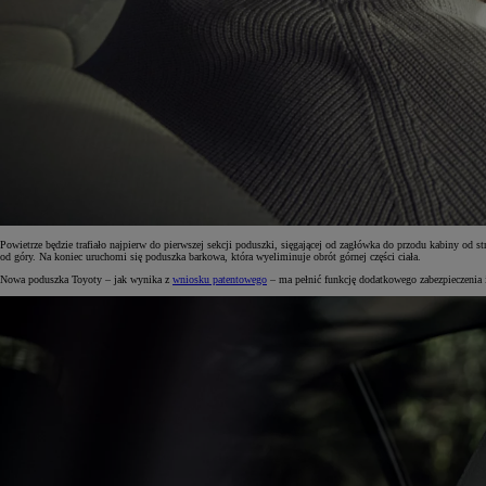
Powietrze będzie trafiało najpierw do pierwszej sekcji poduszki, sięgającej od zagłówka do przodu kabiny od 
od góry. Na koniec uruchomi się poduszka barkowa, która wyeliminuje obrót górnej części ciała.
Nowa poduszka Toyoty – jak wynika z
wniosku patentowego
– ma pełnić funkcję dodatkowego zabezpieczenia
Od
81 900 zł
Yaris Cross
HYBRID