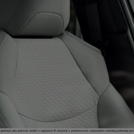
. generacji jako pierwszy model w segmencie B otrzymał w podstawowym wyposażeniu centralną poduszkę powi