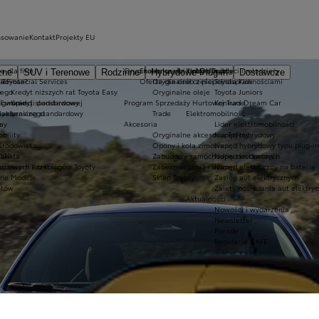
nsowanie
Kontakt
Projekty EU
a dla firm
Oryginalne części i oleje Toyoty
Ekobonus dla hybryd Toyoty
Kluby dla dzieci i młodzieży
zne
SUV i Terenowe
Rodzinne
Hybrydowe Plug-in
Dostawcze
ie
 Toyota?
a Financial Services
Oferta dla osób z niepełnosprawnościami
Oryginalne części
Toyota Kids
nego
e
Kredyt niższych rat Toyota Easy
Oryginalne oleje
Toyota Juniors
o gwarancji podstawowej
 Europie
Kredyt standardowy
Program Sprzedaży Hurtowej Trade
Konkurs Dream Car
lakierniczego
oyoty
Leasing standardowy
Trade
Elektromobilność
e
ay
Akcesoria
Lider elektromobilności
bility
Oryginalne akcesoria Toyoty
Napęd hybrydowy
 środowisko
Opony i koła zimowe
Napęd hybrydowy typu plug-in
Takata
LTP
Zabudowy samochodów dostawczych
Napęd wodorowy
awarii lub kolizji
ordowych Przebiegów Toyoty
Zabezpieczenia i alarmy
Napęd elektryczny na baterię
zne Modele
Sklep Toyoty
Zasięg aut elektrycznych
ntów
Zalety posiadania aut elektry
Aktualności
Nowości i wydarzenia
Newsletter
Porady
Regulacje CAFE