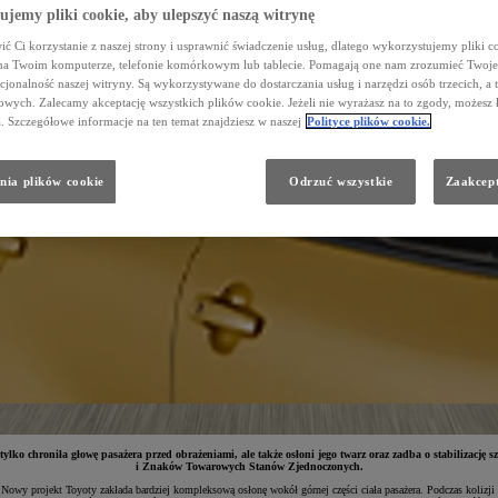
jemy pliki cookie, aby ulepszyć naszą witrynę
ć Ci korzystanie z naszej strony i usprawnić świadczenie usług, dlatego wykorzystujemy pliki co
na Twoim komputerze, telefonie komórkowym lub tablecie. Pomagają one nam zrozumieć Twoje 
cjonalność naszej witryny. Są wykorzystywane do dostarczania usług i narzędzi osób trzecich, a 
wych. Zalecamy akceptację wszystkich plików cookie. Jeżeli nie wyrażasz na to zgody, możesz 
a. Szczegółowe informacje na ten temat znajdziesz w naszej
Polityce plików cookie.
nia plików cookie
Odrzuć wszystkie
Zaakcept
 tylko chroniła głowę pasażera przed obrażeniami, ale także osłoni jego twarz oraz zadba o stabilizacj
i Znaków Towarowych Stanów Zjednoczonych.
 Nowy projekt Toyoty zakłada bardziej kompleksową osłonę wokół górnej części ciała pasażera. Podczas kolizji 