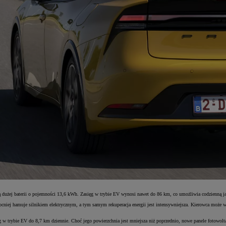
wą dużej baterii o pojemności 13,6 kWh. Zasięg w trybie EV wynosi nawet do 86 km, co umożliwia codzienną ja
iej hamuje silnikiem elektrycznym, a tym samym rekuperacja energii jest intensywniejsza. Kierowca może wy
ęg w trybie EV do 8,7 km dziennie. Choć jego powierzchnia jest mniejsza niż poprzednio, nowe panele fotowo