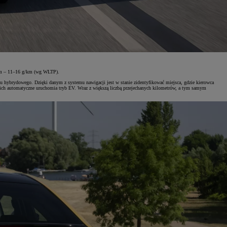
nym – 11–16 g/km (wg WLTP).
ładu hybrydowego. Dzięki danym z systemu nawigacji jest w stanie zidentyfikować miejsca, gdzie kierowca
jskich automatyczne uruchomia tryb EV. Wraz z większą liczbą przejechanych kilometrów, a tym samym