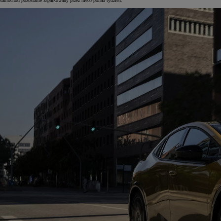
samochód pozostanie zaparkowany przez nieco ponad tydzień.
Od
105 300 zł
Corolla Hatchback
HYBRID