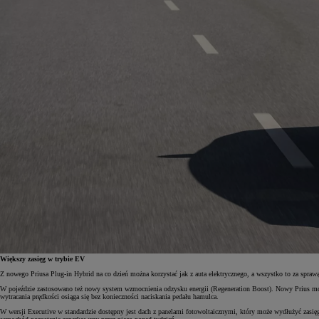
Większy zasięg w trybie EV
Z nowego Priusa Plug-in Hybrid na co dzień można korzystać jak z auta elektrycznego, a wszystko to za spra
W pojeździe zastosowano też nowy system wzmocnienia odzysku energii (Regeneration Boost). Nowy Prius mocn
wytracania prędkości osiąga się bez konieczności naciskania pedału hamulca.
W wersji Executive w standardzie dostępny jest dach z panelami fotowoltaicznymi, który może wydłużyć zasi