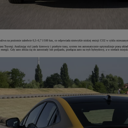
 paliwa na poziomie zaledwie 0,5–0,7 l/100 km, co odpowiada niezwykle niskiej emisji CO2 w cyklu miesza
zez Toyotę). Analizując styl jazdy kierowcy i przebyte trasy, system ten automatycznie optymalizuje pracę uk
 energii. Gdy auto zbliża się do autostrady lub podjazdu, przełącza auto na tryb hybrydowy, a w strefach mie