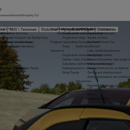
EV
nsowanie
Kontakt
Projekty EU
a dla firm
Oryginalne części i oleje Toyoty
Ekobonus dla hybryd Toyoty
Kluby dla dzieci i młodzieży
zne
SUV i Terenowe
Rodzinne
Hybrydowe Plug-in
Dostawcze
ie
 Toyota?
a Financial Services
Oferta dla osób z niepełnosprawnościami
Oryginalne części
Toyota Kids
nego
e
Kredyt niższych rat Toyota Easy
Oryginalne oleje
Toyota Juniors
o gwarancji podstawowej
 Europie
Kredyt standardowy
Program Sprzedaży Hurtowej Trade
Konkurs Dream Car
lakierniczego
oyoty
Leasing standardowy
Trade
Elektromobilność
e
ay
Akcesoria
Lider elektromobilności
bility
Oryginalne akcesoria Toyoty
Napęd hybrydowy
 środowisko
Opony i koła zimowe
Napęd hybrydowy typu plug-in
Takata
LTP
Zabudowy samochodów dostawczych
Napęd wodorowy
awarii lub kolizji
ordowych Przebiegów Toyoty
Zabezpieczenia i alarmy
Napęd elektryczny na baterię
zne Modele
Sklep Toyoty
Zasięg aut elektrycznych
ntów
Zalety posiadania aut elektry
Aktualności
Nowości i wydarzenia
Newsletter
Porady
Regulacje CAFE