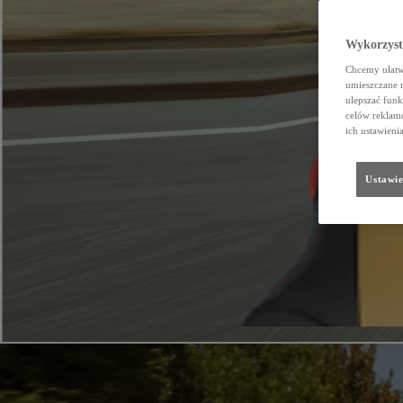
Wykorzystu
Chcemy ułatwi
umieszczane 
ulepszać funk
celów reklamo
ich ustawieni
Ustawie