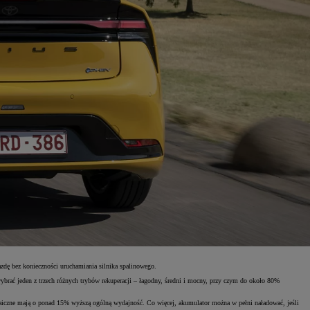
zdę bez konieczności uruchamiania silnika spalinowego.
brać jeden z trzech różnych trybów rekuperacji – łagodny, średni i mocny, przy czym do około 80%
ltaiczne mają o ponad 15% wyższą ogólną wydajność. Co więcej, akumulator można w pełni naładować, jeśli