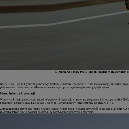
5. generacja Toyoty Prius Plug-in Hybrid charakteryzuje s
Nowy Prius Plug-in Hybrid to prawdziwy przełom w historii tego modelu. Auto zwraca uwagę nie tylko przepi
połączono tu z komfortem użytkowania zapewnionym przez najnowszą technologię hybrydową.
Od
81 900 zł
Mocna hybryda 5. generacji
Yaris Cross
W nowym Priusie zastosowano napęd hybrydowy 5. generacji, stanowiący połączenie 2-litrowego silnika T
HYBRID
poprzedniej generacji (122 KM/90 kW). Od 0 do 100 km/h nowy Prius rozpędza się teraz w 6,7 s.
Zmodyfikowano cały układ jezdny nowego Priusa. Niższa masa i większa sztywność to zasługa platformy GA-C 2.
zbiornika paliwa niżej i bardziej do przodu w porównaniu z poprzednią generacją.