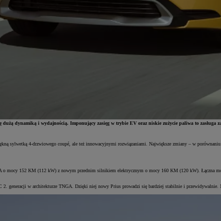
ię dużą dynamiką i wydajnością. Imponujący zasięg w trybie EV oraz niskie zużycie paliwa to zasługa
ękną sylwetką 4-drzwiowego coupé, ale też innowacyjnymi rozwiązaniami. Największe zmiany – w porównaniu z
NGA o mocy 152 KM (112 kW) z nowym przednim silnikiem elektrycznym o mocy 160 KM (120 kW). Łączna moc 
 generacji w architekturze TNGA. Dzięki niej nowy Prius prowadzi się bardziej stabilnie i przewidywalnie. N