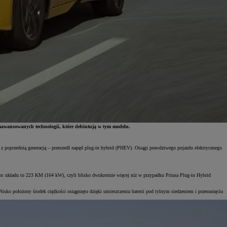
 zaawansowanych technologii, które debiutują w tym modelu.
 poprzednią generacją – przeszedł napęd plug-in hybrid (PHEV). Osiągi prawdziwego pojazdu elektrycznego
układu to 223 KM (164 kW), czyli blisko dwukrotnie więcej niż w przypadku Priusa Plug-in Hybrid
isko położony środek ciężkości osiągnięto dzięki umieszczeniu baterii pod tylnym siedzeniem i przesunięciu