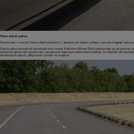
Niższe zużycie paliwa
Zastosowany w nowym Priusie układ hybrydowy 5. generacji jest bardzo wydajny i pozwala osiągnąć zużycie
Zużycie paliwa pozwala też zmniejszać nowy system Predictive Efficient Drive (zastosowany po raz pierwszy pr
najczęściej hamuje zbyt gwałtownie i zasugerować rozpoczęcie hamowania wcześniej, by odzyskać jak najwięcej
dostarczonych danych, efektywność systemu się zwiększa.