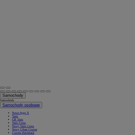
Samochody
Samochody
Samochody osobowe
Nowe Aygo X
Yaris
GR Yaris
Yaris Cross
Nowy Yaris Cross
Nowy Urban Cruiser
Corolla Hatchback