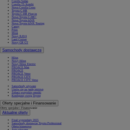
Corolla Sedan
Corolla TS Kombi
Nowa Corolla Cross
Toyota C-HR
Toyota C-HR Plug-in
Nowa Toyota C-HR+
Nowa Toyota bZ4X
Nowa Toyota bZ4X Touring
Camry
Prius
Mirai
Nowy RAV4
Land Cruiser
Nowy GR GT
Samochody dostawcze
Hilux
Nowy Hilux
Nowy Hilux Electric
PROACE Max
PROACE
PROACE Verso
PROACE CITY
PROACE CITY Verso
Samochody używane
Umów się na jazdę testową
Zobacz wszystkie cenniki
Konfiguruj swoją Toyotę
Oferty specjalne i Finansowanie
Oferty specjalne i Finansowanie
Aktualne oferty
Finał wyprzedaży 2025
Samochody dostawcze Toyota Professional
Oferta biznesowa
Auta używane