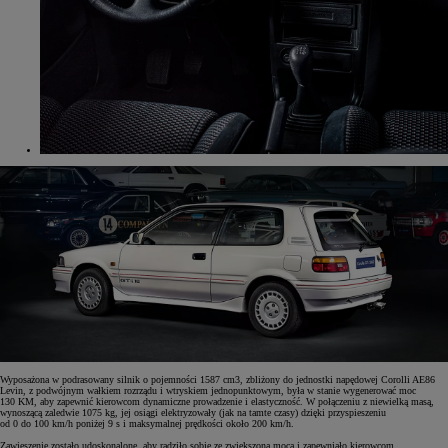
Wyposażona w podrasowany silnik o pojemności 1587 cm3, zbliżony do jednostki napędowej Corolli AE86
Levin, z podwójnym wałkiem rozrządu i wtryskiem jednopunktowym, była w stanie wygenerować moc
130 KM, aby zapewnić kierowcom dynamiczne prowadzenie i elastyczność. W połączeniu z niewielką masą,
wynoszącą zaledwie 1075 kg, jej osiągi elektryzowały (jak na tamte czasy) dzięki przyspieszeniu
od 0 do 100 km/h poniżej 9 s i maksymalnej prędkości około 200 km/h.
Zawieszenie zostało udoskonalone, aby radziło sobie ze zwiększoną mocą i zapewniało kierowcom