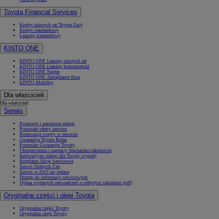
Toyota Financial Services
Kredyt niższych rat Toyota Easy
Kredyt standardowy
Leasing standardowy
KINTO ONE
KINTO ONE Leasing niższych rat
KINTO ONE Leasing konsumencki
KINTO ONE Najem
KINTO ONE Zarządzanie flotą
KINTO Mobility
Dla właścicieli
Dla właścicieli
Serwis
Promocje i sezonowe usługi
Pozostałe oferty serwisu
Rezerwacja wizyty w serwisie
Gwarancja Toyota Relax
Pozostałe Gwarancje Toyoty
Ubezpieczenia i naprawy blacharsko-lakiernicze
Innowacyjne usługi dla Twojej wygody
Bezpłatne Akcje Serwisowe
Serwis Dobrych Cen
Serwis w ASO się opłaca
Dostęp do informacji serwisowych
Wykaz wydanych zaświadczeń o odbytym szkoleniu (pdf)
Oryginalne części i oleje Toyota
Oryginalne części Toyoty
Oryginalne oleje Toyoty