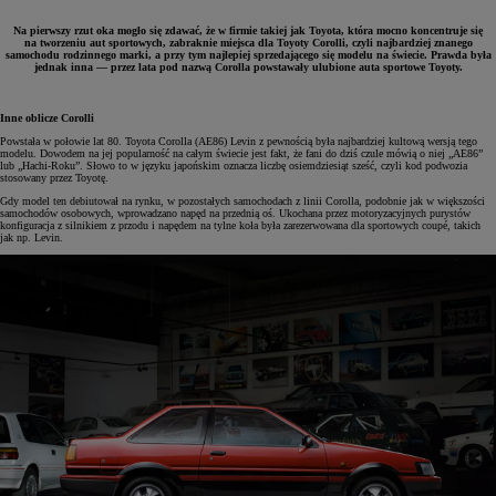
Na pierwszy rzut oka mogło się zdawać, że w firmie takiej jak Toyota, która mocno koncentruje się
na tworzeniu aut sportowych, zabraknie miejsca dla Toyoty Corolli, czyli najbardziej znanego
samochodu rodzinnego marki, a przy tym najlepiej sprzedającego się modelu na świecie. Prawda była
jednak inna — przez lata pod nazwą Corolla powstawały ulubione auta sportowe Toyoty.
Inne oblicze Corolli
Powstała w połowie lat 80. Toyota Corolla (AE86) Levin z pewnością była najbardziej kultową wersją tego
modelu. Dowodem na jej popularność na całym świecie jest fakt, że fani do dziś czule mówią o niej „AE86”
lub „Hachi-Roku”. Słowo to w języku japońskim oznacza liczbę osiemdziesiąt sześć, czyli kod podwozia
stosowany przez Toyotę.
Gdy model ten debiutował na rynku, w pozostałych samochodach z linii Corolla, podobnie jak w większości
samochodów osobowych, wprowadzano napęd na przednią oś. Ukochana przez motoryzacyjnych purystów
konfiguracja z silnikiem z przodu i napędem na tylne koła była zarezerwowana dla sportowych coupé, takich
jak np. Levin.