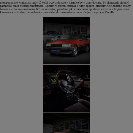
niezapomniane wrażenia z jazdy. Z kolei wszystkie cztery hamulce były wentylowane, by skutecznie chronić
pasażerów przed niebezpieczeństwem. Sportowy przedni zderzak i tylny spojler, pieczołowicie dobrane osłony
boczne i widoczne oznaczenia GTi na zewnątrz, podobnie jak wzmocnione sportowe siedzenia i trójramienna
kierownica w środku, jasno dawały wszystkim do zrozumienia, że to nie jest zwyczajna Corolla.