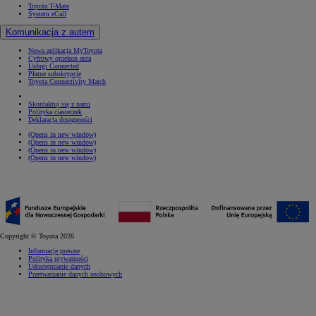
Toyota T-Mate
System eCall
Komunikacja z autem
Nowa aplikacja MyToyota
Cyfrowy opiekun auta
Usługi Connected
Płatne subskrypcje
Toyota Connectivity Match
Skontaktuj się z nami
Polityka ciasteczek
Deklaracja dostępności
(Opens in new window)
(Opens in new window)
(Opens in new window)
(Opens in new window)
Copyright © Toyota 2026
Informacje prawne
Polityka prywatności
Udostępnianie danych
Przetwarzanie danych osobowych