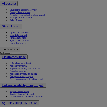
Akcesoria
Oryginalne akcesoria Toyoty
Opony i koła zimowe
Zabudowy samochodów dostawczych
Zabezpieczenia i alarmy
Sklep Toyoty
Strefa klienta
Aplikacja MyToyota
Instrukcje obsługi
Aktualizacja map
System Bluetooth®
Karty Ratownicze
Technologie
Technologie
Elektromobilność
Lider elektromobilności
Napęd hybrydowy
Napęd hybrydowy typu plug-in
Napęd wodorowy
Napęd elektryczny na baterię
Zasięg aut elektrycznych
Zalety posiadania aut elektrycznych
Ładowanie elektrycznej Toyoty
Toyota HomeCharge
Toyota Charging Network
Jak naładować elektryczną Toyotę?
Systemy bezpieczeństwa