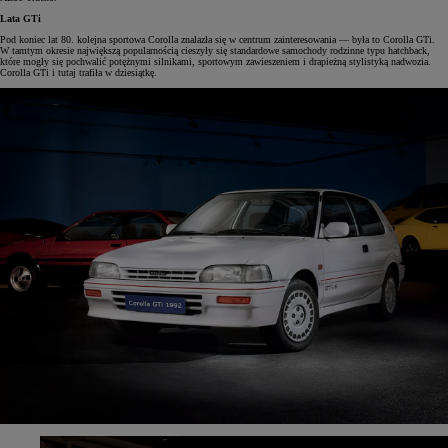
Lata GTi
Pod koniec lat 80. kolejna sportowa Corolla znalazła się w centrum zainteresowania — była to Corolla GTi.
W tamtym okresie największą popularnością cieszyły się standardowe samochody rodzinne typu hatchback,
które mogły się pochwalić potężnymi silnikami, sportowym zawieszeniem i drapieżną stylistyką nadwozia.
Corolla GTi i tutaj trafiła w dziesiątkę.