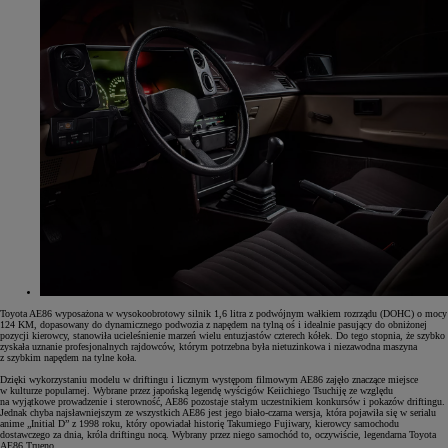
Toyota AE86 wyposażona w wysokoobrotowy silnik 1,6 litra z podwójnym wałkiem rozrządu (DOHC) o mocy
124 KM, dopasowany do dynamicznego podwozia z napędem na tylną oś i idealnie pasujący do obniżonej
pozycji kierowcy, stanowiła ucieleśnienie marzeń wielu entuzjastów czterech kółek. Do tego stopnia, że szybko
zyskała uznanie profesjonalnych rajdowców, którym potrzebna była nietuzinkowa i niezawodna maszyna
z szybkim napędem na tylne koła.
Dzięki wykorzystaniu modelu w driftingu i licznym występom filmowym AE86 zajęło znaczące miejsce
w kulturze popularnej. Wybrane przez japońską legendę wyścigów Keiichiego Tsuchiję ze względu
na wyjątkowe prowadzenie i sterowność, AE86 pozostaje stałym uczestnikiem konkursów i pokazów driftingu.
Jednak chyba najsławniejszym ze wszystkich AE86 jest jego biało-czarna wersja, która pojawiła się w serialu
anime „Initial D” z 1998 roku, który opowiadał historię Takumiego Fujiwary, kierowcy samochodu
dostawczego za dnia, króla driftingu nocą. Wybrany przez niego samochód to, oczywiście, legendarna Toyota
AE86 Trueno.