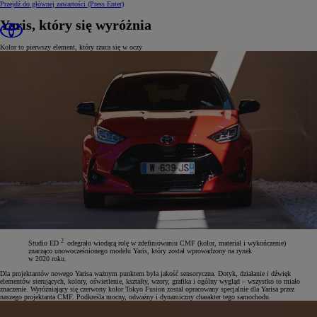
Przejdź do głównej zawartości
(Press Enter)
Yaris, który się wyróżnia
Kolor to pierwszy element, który rzuca się w oczy
2
Studio ED
odegrało wiodącą rolę w zdefiniowaniu CMF (kolor, materiał i wykończenie)
znacząco unowocześnionego modelu Yaris, który został wprowadzony na rynek
w 2020 roku.
Dla projektantów nowego Yarisa ważnym punktem była jakość sensoryczna. Dotyk, działanie i dźwięk
elementów sterujących, kolory, oświetlenie, kształty, wzory, grafika i ogólny wygląd – wszystko to miało
znaczenie. Wyróżniający się czerwony kolor Tokyo Fusion został opracowany specjalnie dla Yarisa przez
naszego projektanta CMF. Podkreśla mocny, odważny i dynamiczny charakter tego samochodu.