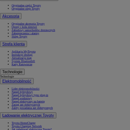
Oryginalne części Toyoty
Oryginalne oleje Toyoty
Akcesoria
Oryginalne akcesoria Toyoty
Opony i koła zimowe
Zabudowy samochodów dostawczych
Zabezpieczenia i alarmy
Sklep Toyoty
Strefa klienta
Aplikacja MyToyota
Instrukcje obsługi
Aktualizacja map
System Bluetooth®
Karty Ratownicze
Technologie
Technologie
Elektromobilność
Lider elektromobilności
Napęd hybrydowy
Napęd hybrydowy typu plug-in
Napęd wodorowy
Napęd elektryczny na baterię
Zasięg aut elektrycznych
Zalety posiadania aut elektrycznych
Ładowanie elektrycznej Toyoty
Toyota HomeCharge
Toyota Charging Network
Jak naładować elektryczną Toyotę?