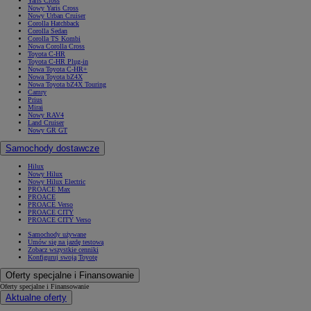
Yaris Cross
Nowy Yaris Cross
Nowy Urban Cruiser
Corolla Hatchback
Corolla Sedan
Corolla TS Kombi
Nowa Corolla Cross
Toyota C-HR
Toyota C-HR Plug-in
Nowa Toyota C-HR+
Nowa Toyota bZ4X
Nowa Toyota bZ4X Touring
Camry
Prius
Mirai
Nowy RAV4
Land Cruiser
Nowy GR GT
Samochody dostawcze
Hilux
Nowy Hilux
Nowy Hilux Electric
PROACE Max
PROACE
PROACE Verso
PROACE CITY
PROACE CITY Verso
Samochody używane
Umów się na jazdę testową
Zobacz wszystkie cenniki
Konfiguruj swoją Toyotę
Oferty specjalne i Finansowanie
Oferty specjalne i Finansowanie
Aktualne oferty