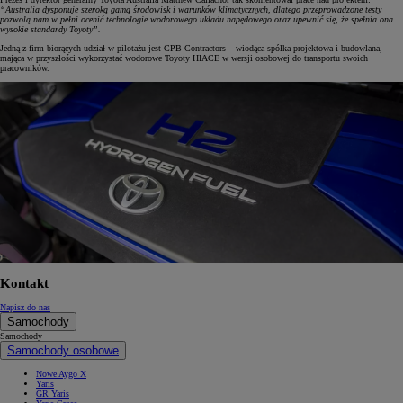
“Australia dysponuje szeroką gamą środowisk i warunków klimatycznych, dlatego przeprowadzone testy
pozwolą nam w pełni ocenić technologie wodorowego układu napędowego oraz upewnić się, że spełnia ona
wysokie standardy Toyoty”.
Jedną z firm biorących udział w pilotażu jest CPB Contractors – wiodąca spółka projektowa i budowlana,
mająca w przyszłości wykorzystać wodorowe Toyoty HIACE w wersji osobowej do transportu swoich
pracowników.
Kontakt
Napisz do nas
Samochody
Samochody
Samochody osobowe
Nowe Aygo X
Yaris
GR Yaris