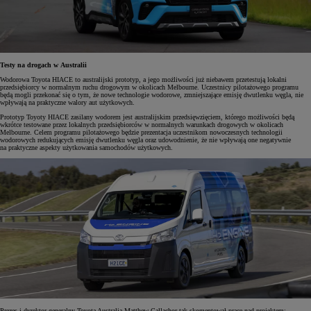
Testy na drogach w Australii
Wodorowa Toyota HIACE to australijski prototyp, a jego możliwości już niebawem przetestują lokalni
przedsiębiorcy w normalnym ruchu drogowym w okolicach Melbourne. Uczestnicy pilotażowego programu
będą mogli przekonać się o tym, że nowe technologie wodorowe, zmniejszające emisję dwutlenku węgla, nie
wpływają na praktyczne walory aut użytkowych.
Prototyp Toyoty HIACE zasilany wodorem jest australijskim przedsięwzięciem, którego możliwości będą
wkrótce testowane przez lokalnych przedsiębiorców w normalnych warunkach drogowych w okolicach
Melbourne. Celem programu pilotażowego będzie prezentacja uczestnikom nowoczesnych technologii
wodorowych redukujących emisję dwutlenku węgla oraz udowodnienie, że nie wpływają one negatywnie
na praktyczne aspekty użytkowania samochodów użytkowych.
Prezes i dyrektor generalny Toyota Australia Matthew Callachor tak skomentował prace nad projektem: