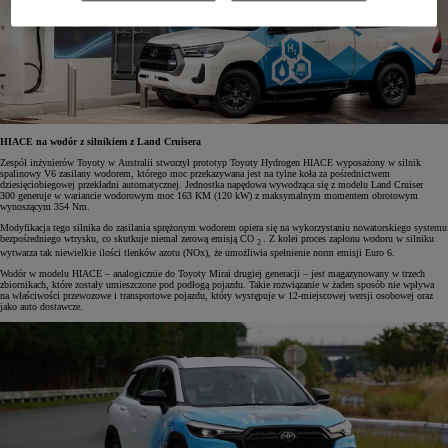
HIACE na wodór z silnikiem z Land Cruisera
Zespół inżynierów Toyoty w Australii stworzył prototyp Toyoty Hydrogen HIACE wyposażony w silnik
spalinowy V6 zasilany wodorem, którego moc przekazywana jest na tylne koła za pośrednictwem
dziesięciobiegowej przekładni automatycznej. Jednostka napędowa wywodząca się z modelu Land Cruiser
300 generuje w wariancie wodorowym moc 163 KM (120 kW) z maksymalnym momentem obrotowym
wynoszącym 354 Nm.
Modyfikacja tego silnika do zasilania sprężonym wodorem opiera się na wykorzystaniu nowatorskiego systemu
bezpośredniego wtrysku, co skutkuje niemal zerową emisją CO
. Z kolei proces zapłonu wodoru w silniku
2
wytwarza tak niewielkie ilości tlenków azotu (NOx), że umożliwia spełnienie norm emisji Euro 6.
Wodór w modelu HIACE – analogicznie do Toyoty Mirai drugiej generacji – jest magazynowany w trzech
zbiornikach, które zostały umieszczone pod podłogą pojazdu. Takie rozwiązanie w żaden sposób nie wpływa
na właściwości przewozowe i transportowe pojazdu, który występuje w 12-miejscowej wersji osobowej oraz
jako auto dostawcze.