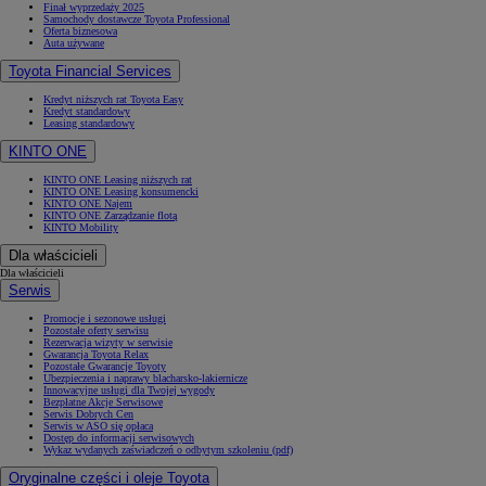
Finał wyprzedaży 2025
Samochody dostawcze Toyota Professional
Oferta biznesowa
Auta używane
Toyota Financial Services
Kredyt niższych rat Toyota Easy
Kredyt standardowy
Leasing standardowy
KINTO ONE
KINTO ONE Leasing niższych rat
KINTO ONE Leasing konsumencki
KINTO ONE Najem
KINTO ONE Zarządzanie flotą
KINTO Mobility
Dla właścicieli
Dla właścicieli
Serwis
Promocje i sezonowe usługi
Pozostałe oferty serwisu
Rezerwacja wizyty w serwisie
Gwarancja Toyota Relax
Pozostałe Gwarancje Toyoty
Ubezpieczenia i naprawy blacharsko-lakiernicze
Innowacyjne usługi dla Twojej wygody
Bezpłatne Akcje Serwisowe
Serwis Dobrych Cen
Serwis w ASO się opłaca
Dostęp do informacji serwisowych
Wykaz wydanych zaświadczeń o odbytym szkoleniu (pdf)
Oryginalne części i oleje Toyota