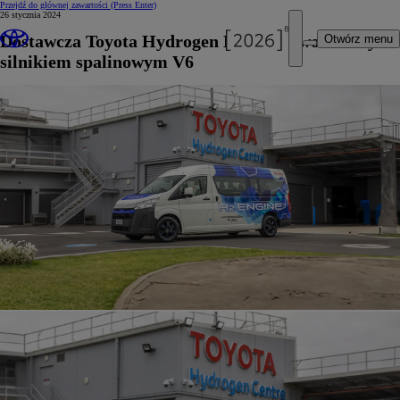
Przejdź do głównej zawartości
(Press Enter)
26 stycznia 2024
Dostawcza Toyota Hydrogen HIACE z wodorowym
Otwórz menu
silnikiem spalinowym V6