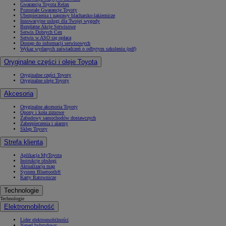
Gwarancja Toyota Relax
Pozostałe Gwarancje Toyoty
Ubezpieczenia i naprawy blacharsko-lakiernicze
Innowacyjne usługi dla Twojej wygody
Bezpłatne Akcje Serwisowe
Serwis Dobrych Cen
Serwis w ASO się opłaca
Dostęp do informacji serwisowych
Wykaz wydanych zaświadczeń o odbytym szkoleniu (pdf)
Oryginalne części i oleje Toyota
Oryginalne części Toyoty
Oryginalne oleje Toyoty
Akcesoria
Oryginalne akcesoria Toyoty
Opony i koła zimowe
Zabudowy samochodów dostawczych
Zabezpieczenia i alarmy
Sklep Toyoty
Strefa klienta
Aplikacja MyToyota
Instrukcje obsługi
Aktualizacja map
System Bluetooth®
Karty Ratownicze
Technologie
Technologie
Elektromobilność
Lider elektromobilności
Napęd hybrydowy