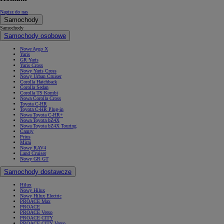
Napisz do nas
Samochody
Samochody
Samochody osobowe
Nowe Aygo X
Yaris
GR Yaris
Yaris Cross
Nowy Yaris Cross
Nowy Urban Cruiser
Corolla Hatchback
Corolla Sedan
Corolla TS Kombi
Nowa Corolla Cross
Toyota C-HR
Toyota C-HR Plug-in
Nowa Toyota C-HR+
Nowa Toyota bZ4X
Nowa Toyota bZ4X Touring
Camry
Prius
Mirai
Nowy RAV4
Land Cruiser
Nowy GR GT
Samochody dostawcze
Hilux
Nowy Hilux
Nowy Hilux Electric
PROACE Max
PROACE
PROACE Verso
PROACE CITY
PROACE CITY Verso