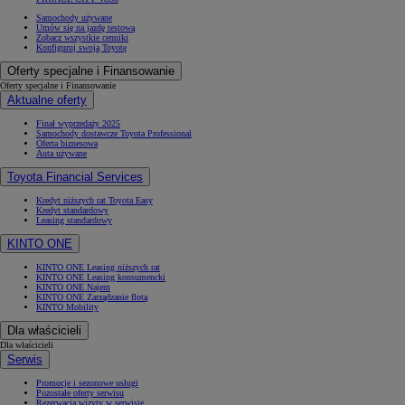
Samochody używane
Umów się na jazdę testową
Zobacz wszystkie cenniki
Konfiguruj swoją Toyotę
Oferty specjalne i Finansowanie
Oferty specjalne i Finansowanie
Aktualne oferty
Finał wyprzedaży 2025
Samochody dostawcze Toyota Professional
Oferta biznesowa
Auta używane
Toyota Financial Services
Kredyt niższych rat Toyota Easy
Kredyt standardowy
Leasing standardowy
KINTO ONE
KINTO ONE Leasing niższych rat
KINTO ONE Leasing konsumencki
KINTO ONE Najem
KINTO ONE Zarządzanie flotą
KINTO Mobility
Dla właścicieli
Dla właścicieli
Serwis
Promocje i sezonowe usługi
Pozostałe oferty serwisu
Rezerwacja wizyty w serwisie