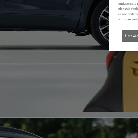
umieszczane 
ulepszać funk
celów reklamo
ich ustawieni
Ustawie