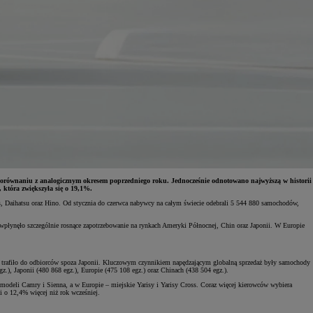
 porównaniu z analogicznym okresem poprzedniego roku. Jednocześnie odnotowano najwyższą w historii
 która zwiększyła się o 19,1%.
, Daihatsu oraz Hino. Od stycznia do czerwca nabywcy na całym świecie odebrali 5 544 880 samochodów,
i wpłynęło szczególnie rosnące zapotrzebowanie na rynkach Ameryki Północnej, Chin oraz Japonii. W Europie
zy trafiło do odbiorców spoza Japonii. Kluczowym czynnikiem napędzającym globalną sprzedaż były samochody
.), Japonii (480 868 egz.), Europie (475 108 egz.) oraz Chinach (438 504 egz.).
odeli Camry i Sienna, a w Europie – miejskie Yarisy i Yarisy Cross. Coraz więcej kierowców wybiera
 o 12,4% więcej niż rok wcześniej.