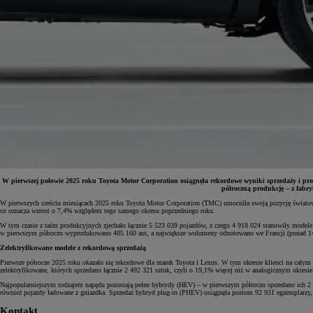
W pierwszej połowie 2025 roku Toyota Motor Corporation osiągnęła rekordowe wyniki sprzedaży i pro
półroczną produkcję – z fabry
W pierwszych sześciu miesiącach 2025 roku Toyota Motor Corporation (TMC) umocniła swoją pozycję światowe
co oznacza wzrost o 7,4% względem tego samego okresu poprzedniego roku.
Od
81 900 zł
W tym czasie z taśm produkcyjnych zjechało łącznie 5 523 039 pojazdów, z czego 4 918 024 stanowiły modele 
w pierwszym półroczu wyprodukowano 405 160 aut, a największe wolumeny odnotowano we Francji (ponad 144 
Yaris Cross
HYBRID
Zelektryfikowane modele z rekordową sprzedażą
Pierwsze półrocze 2025 roku okazało się rekordowe dla marek Toyota i Lexus. W tym okresie klienci na cały
zelektryfikowane, których sprzedano łącznie 2 492 321 sztuk, czyli o 19,1% więcej niż w analogicznym okres
Najpopularniejszym rodzajem napędu pozostają pełne hybrydy (HEV) – w pierwszym półroczu sprzedano ich 2
również pojazdy ładowane z gniazdka. Sprzedaż hybryd plug-in (PHEV) osiągnęła poziom 92 931 egzemplarzy, 
Kontakt