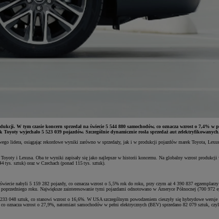
dukcji. W tym czasie koncern sprzedał na świecie 5 544 880 samochodów, co oznacza wzrost o 7,4% w
k Toyoty wyjechało 5 523 039 pojazdów. Szczególnie dynamicznie rosła sprzedaż aut zelektryfikowanych,
go lidera, osiągając rekordowe wyniki zarówno w sprzedaży, jak i w produkcji pojazdów marek Toyota, Lexus
Toyoty i Lexusa. Oba te wyniki zapisały się jako najlepsze w historii koncernu. Na globalny wzrost produkcj
tys. sztuk) oraz w Czechach (ponad 115 tys. sztuk).
m świecie nabyli 5 159 282 pojazdy, co oznacza wzrost o 5,5% rok do roku, przy czym aż 4 390 837 egzemplar
ie poprzedniego roku. Największe zainteresowanie tymi pojazdami odnotowano w Ameryce Północnej (700 972 egz
 233 048 sztuk, co stanowi wzrost o 16,6%. W USA szczególnym powodzeniem cieszyły się hybrydowe wersje m
co oznacza wzrost o 27,9%, natomiast samochodów w pełni elektrycznych (BEV) sprzedano 82 079 sztuk, czyli