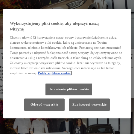
Wykorzystujemy pliki cookie, aby ulepszyć naszą
witrynę
Chcemy ułatwić Ci korzystanie z naszej strony i usprawnić świadczenie usług,
dlatego wykorzystujemy pliki cookie, które są umieszczane na Twoim
komputerze, telefonie komórkowym lub tablecie. Pomagają one nam zrozumieć
Twoje potrzeby i ulepszać funkcjonalność naszej witryny. Są wykorzystywane do
Toyota Aygo X została dwumilionowym pojazdem marki wyprodukowanym w zakładzie Toyota Motor
Manufacturing Czech Republic (TMMCZ) w Kolinie. Fabryka ta specjalizuje się w miejskich autach
dostarczania usług i narzędzi osób trzecich, a także służą do celów reklamowych.
i produkuje także model Yaris.
Zalecamy akceptację wszystkich plików cookie. Jeżeli nie wyrażasz na to zgody,
Fabryka Toyoty w Kolinie swoją działalność rozpoczęła niespełna 20 lat temu. Od tego czasu wyprodukowano
możesz łatwo zmienić ich ustawienia. Szczegółowe informacje na ten temat
tam już 2 miliony aut marki. Jubileuszowym egzemplarzem, który opuścił linie montażowe zakładu, była
znajdziesz w naszej
Polityce plików cookie.
Toyota Aygo X w wersji Executive z dwukolorowym nadwoziem Ginger Beige/Eclipse Black oraz
z elektrycznie otwieranym miejskim dachem. Samochód nowej właścicielce przekazali Pavel Vávra, dyrektor
Toyota Tsusho, oraz Pavel Zákora, szef sprzedaży Toyota CR.
W Kolinie powstają obecnie dwa bestsellerowe miejskie modele – Aygo X oraz Yaris. Od stycznia do lipca
Ustawienia plików cookie
2024 roku fabryka wyprodukowała 141 150 samochodów. To aż o 21,4% więcej niż w analogicznym okresie
2023 roku.
Odrzuć wszystkie
Zaakceptuj wszystkie