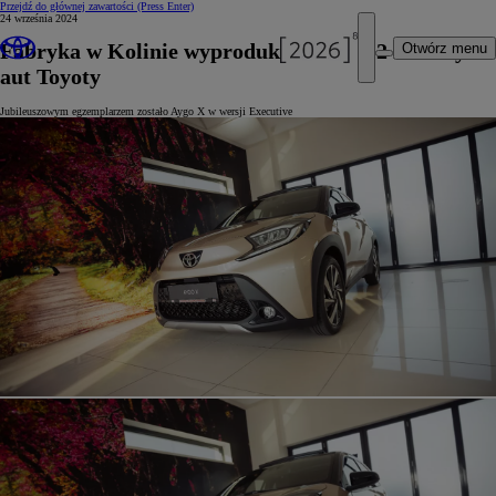
Przejdź do głównej zawartości
(Press Enter)
24 września 2024
Fabryka w Kolinie wyprodukowała już 2 miliony
Otwórz menu
aut Toyoty
Jubileuszowym egzemplarzem zostało Aygo X w wersji Executive