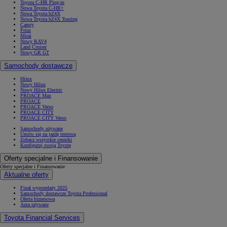
Toyota C-HR Plug-in
Nowa Toyota C-HR+
Nowa Toyota bZ4X
Nowa Toyota bZ4X Touring
Camry
Prius
Mirai
Nowy RAV4
Land Cruiser
Nowy GR GT
Samochody dostawcze
Hilux
Nowy Hilux
Nowy Hilux Electric
PROACE Max
PROACE
PROACE Verso
PROACE CITY
PROACE CITY Verso
Samochody używane
Umów się na jazdę testową
Zobacz wszystkie cenniki
Konfiguruj swoją Toyotę
Oferty specjalne i Finansowanie
Oferty specjalne i Finansowanie
Aktualne oferty
Finał wyprzedaży 2025
Samochody dostawcze Toyota Professional
Oferta biznesowa
Auta używane
Toyota Financial Services