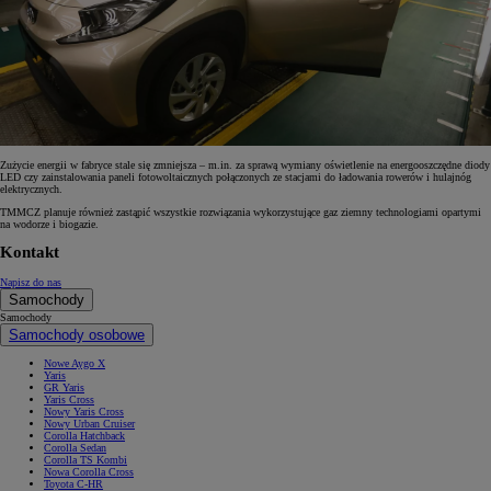
Zużycie energii w fabryce stale się zmniejsza – m.in. za sprawą wymiany oświetlenie na energooszczędne diody
LED czy zainstalowania paneli fotowoltaicznych połączonych ze stacjami do ładowania rowerów i hulajnóg
elektrycznych.
TMMCZ planuje również zastąpić wszystkie rozwiązania wykorzystujące gaz ziemny technologiami opartymi
na wodorze i biogazie.
Kontakt
Napisz do nas
Samochody
Samochody
Samochody osobowe
Nowe Aygo X
Yaris
GR Yaris
Yaris Cross
Nowy Yaris Cross
Nowy Urban Cruiser
Corolla Hatchback
Corolla Sedan
Corolla TS Kombi
Nowa Corolla Cross
Toyota C-HR