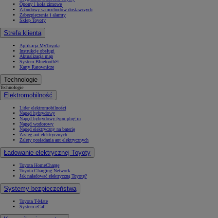
Opony i koła zimowe
Zabudowy samochodów dostawczych
Zabezpieczenia i alarmy
Sklep Toyoty
Strefa klienta
Aplikacja MyToyota
Instrukcje obsługi
Aktualizacja map
System Bluetooth®
Karty Ratownicze
Technologie
Technologie
Elektromobilność
Lider elektromobilności
Napęd hybrydowy
Napęd hybrydowy typu plug-in
Napęd wodorowy
Napęd elektryczny na baterię
Zasięg aut elektrycznych
Zalety posiadania aut elektrycznych
Ładowanie elektrycznej Toyoty
Toyota HomeCharge
Toyota Charging Network
Jak naładować elektryczną Toyotę?
Systemy bezpieczeństwa
Toyota T-Mate
System eCall