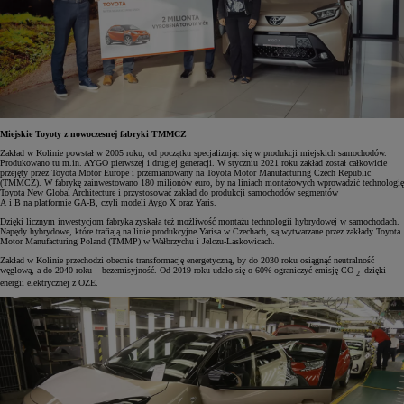
Miejskie Toyoty z nowoczesnej fabryki TMMCZ
Zakład w Kolinie powstał w 2005 roku, od początku specjalizując się w produkcji miejskich samochodów.
Produkowano tu m.in. AYGO pierwszej i drugiej generacji. W styczniu 2021 roku zakład został całkowicie
przejęty przez Toyota Motor Europe i przemianowany na Toyota Motor Manufacturing Czech Republic
(TMMCZ). W fabrykę zainwestowano 180 milionów euro, by na liniach montażowych wprowadzić technologię
Toyota New Global Architecture i przystosować zakład do produkcji samochodów segmentów
A i B na platformie GA-B, czyli modeli Aygo X oraz Yaris.
Dzięki licznym inwestycjom fabryka zyskała też możliwość montażu technologii hybrydowej w samochodach.
Napędy hybrydowe, które trafiają na linie produkcyjne Yarisa w Czechach, są wytwarzane przez zakłady Toyota
Motor Manufacturing Poland (TMMP) w Wałbrzychu i Jelczu-Laskowicach.
Zakład w Kolinie przechodzi obecnie transformację energetyczną, by do 2030 roku osiągnąć neutralność
węglową, a do 2040 roku – bezemisyjność. Od 2019 roku udało się o 60% ograniczyć emisję CO
dzięki
2
energii elektrycznej z OZE.