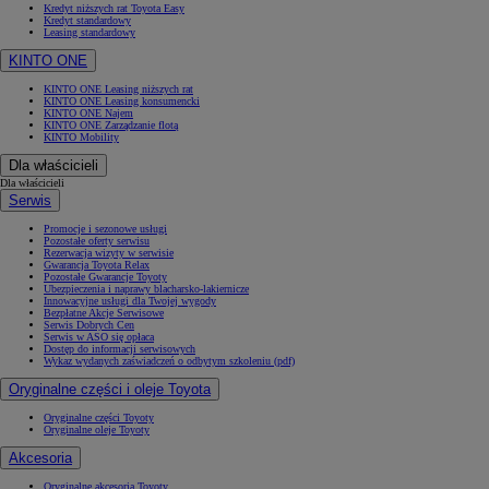
Kredyt niższych rat Toyota Easy
Kredyt standardowy
Leasing standardowy
KINTO ONE
KINTO ONE Leasing niższych rat
KINTO ONE Leasing konsumencki
KINTO ONE Najem
KINTO ONE Zarządzanie flotą
KINTO Mobility
Dla właścicieli
Dla właścicieli
Serwis
Promocje i sezonowe usługi
Pozostałe oferty serwisu
Rezerwacja wizyty w serwisie
Gwarancja Toyota Relax
Pozostałe Gwarancje Toyoty
Ubezpieczenia i naprawy blacharsko-lakiernicze
Innowacyjne usługi dla Twojej wygody
Bezpłatne Akcje Serwisowe
Serwis Dobrych Cen
Serwis w ASO się opłaca
Dostęp do informacji serwisowych
Wykaz wydanych zaświadczeń o odbytym szkoleniu (pdf)
Oryginalne części i oleje Toyota
Oryginalne części Toyoty
Oryginalne oleje Toyoty
Akcesoria
Oryginalne akcesoria Toyoty