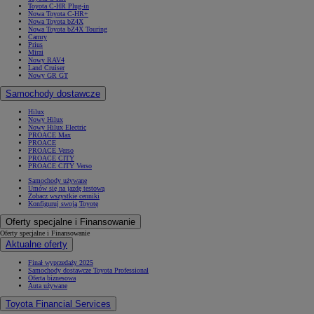
Toyota C-HR Plug-in
Nowa Toyota C-HR+
Nowa Toyota bZ4X
Nowa Toyota bZ4X Touring
Camry
Prius
Mirai
Nowy RAV4
Land Cruiser
Nowy GR GT
Samochody dostawcze
Hilux
Nowy Hilux
Nowy Hilux Electric
PROACE Max
PROACE
PROACE Verso
PROACE CITY
PROACE CITY Verso
Samochody używane
Umów się na jazdę testową
Zobacz wszystkie cenniki
Konfiguruj swoją Toyotę
Oferty specjalne i Finansowanie
Oferty specjalne i Finansowanie
Aktualne oferty
Finał wyprzedaży 2025
Samochody dostawcze Toyota Professional
Oferta biznesowa
Auta używane
Toyota Financial Services