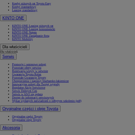
Kredyt niższych rat Toyota Easy
Kredyt standardowy
Leasing standardowy
KINTO ONE
KINTO ONE Leasing niższych rat
KINTO ONE Leasing konsumencki
KINTO ONE Najem
KINTO ONE Zarządzanie flotą
KINTO Mobility
Dla właścicieli
Dla właścicieli
Serwis
Promocje i sezonowe usługi
Pozostałe oferty serwisu
Rezerwacja wizyty w serwisie
Gwarancja Toyota Relax
Pozostałe Gwarancje Toyoty
Ubezpieczenia i naprawy blacharsko-lakiernicze
Innowacyjne usługi dla Twojej wygody
Bezpłatne Akcje Serwisowe
Serwis Dobrych Cen
Serwis w ASO się opłaca
Dostęp do informacji serwisowych
Wykaz wydanych zaświadczeń o odbytym szkoleniu (pdf)
Oryginalne części i oleje Toyota
Oryginalne części Toyoty
Oryginalne oleje Toyoty
Akcesoria