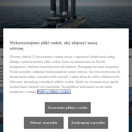
Wykorzystujemy pliki cookie, aby ulepszyć naszą
witrynę
Toyota będzie wspierać nową misję samowystarczalnego katamaranu Energy Observer, która
Chcemy ułatwić Ci korzystanie z naszej strony i usprawnić świadczenie usług,
zaplanowana jest na lata 2025–2033. Jacht wykorzystuje wodorowe ogniwa paliwowe japońskiej marki
i jest w stanie wyprodukować wodór na pokładzie.
dlatego wykorzystujemy pliki cookie, które są umieszczane na Twoim
Wodorowy katamaran Energy Observer to samowystarczalny energetycznie jacht. Energia do silnika
komputerze, telefonie komórkowym lub tablecie. Pomagają one nam zrozumieć
elektrycznego produkowana jest w reakcji wodoru z tlenem, a wodór powstaje na pokładzie z wody morskiej.
Twoje potrzeby i ulepszać funkcjonalność naszej witryny. Są wykorzystywane do
W bezemisyjnym łańcuchu energetycznym statku kluczową rolę odgrywa system ogniw paliwowych Toyoty.
Na pokładzie generuje on energię o zerowej emisji*. Podczas swojej pierwszej misji Energy Observer pokonał
dostarczania usług i narzędzi osób trzecich, a także służą do celów reklamowych.
68 tysięcy mil morskich, czyli trzykrotnie opłynął Ziemię, udowadniając przydatność odnawialnych źródeł
Zalecamy akceptację wszystkich plików cookie. Jeżeli nie wyrażasz na to zgody,
energii w żegludze.
możesz łatwo zmienić ich ustawienia. Szczegółowe informacje na ten temat
znajdziesz w naszej
Polityce plików cookie.
Ustawienia plików cookie
Odrzuć wszystkie
Zaakceptuj wszystkie