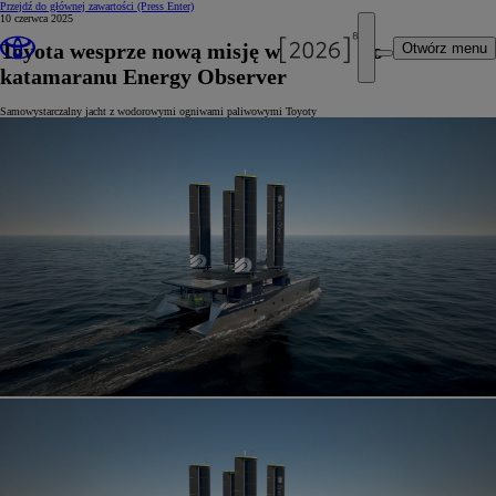
Przejdź do głównej zawartości
(Press Enter)
10 czerwca 2025
Toyota wesprze nową misję wodorowego
Otwórz menu
katamaranu Energy Observer
Samowystarczalny jacht z wodorowymi ogniwami paliwowymi Toyoty