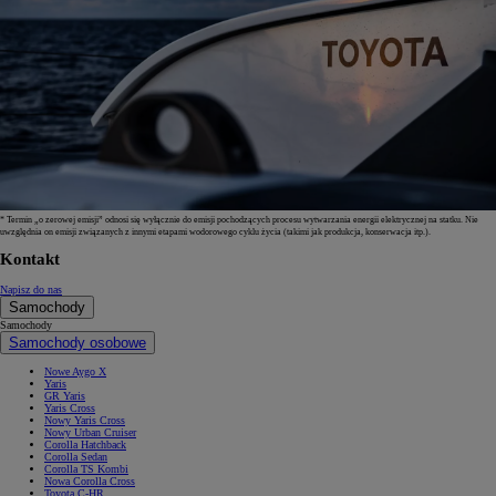
* Termin „o zerowej emisji” odnosi się wyłącznie do emisji pochodzących procesu wytwarzania energii elektrycznej na statku. Nie
uwzględnia on emisji związanych z innymi etapami wodorowego cyklu życia (takimi jak produkcja, konserwacja itp.).
Kontakt
Napisz do nas
Samochody
Samochody
Samochody osobowe
Nowe Aygo X
Yaris
GR Yaris
Yaris Cross
Nowy Yaris Cross
Nowy Urban Cruiser
Corolla Hatchback
Corolla Sedan
Corolla TS Kombi
Nowa Corolla Cross
Toyota C-HR