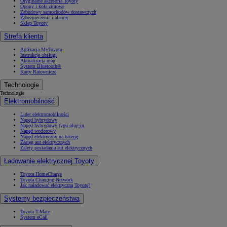
Oryginalne akcesoria Toyoty
Opony i koła zimowe
Zabudowy samochodów dostawczych
Zabezpieczenia i alarmy
Sklep Toyoty
Strefa klienta
Aplikacja MyToyota
Instrukcje obsługi
Aktualizacja map
System Bluetooth®
Karty Ratownicze
Technologie
Technologie
Elektromobilność
Lider elektromobilności
Napęd hybrydowy
Napęd hybrydowy typu plug-in
Napęd wodorowy
Napęd elektryczny na baterię
Zasięg aut elektrycznych
Zalety posiadania aut elektrycznych
Ładowanie elektrycznej Toyoty
Toyota HomeCharge
Toyota Charging Network
Jak naładować elektryczną Toyotę?
Systemy bezpieczeństwa
Toyota T-Mate
System eCall