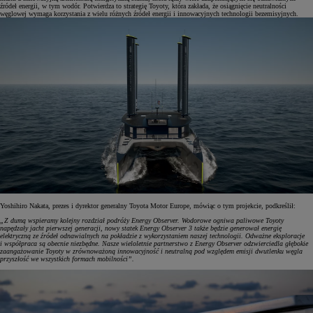
źródeł energii, w tym wodór. Potwierdza to strategię Toyoty, która zakłada, że osiągnięcie neutralności
węglowej wymaga korzystania z wielu różnych źródeł energii i innowacyjnych technologii bezemisyjnych.
Yoshihiro Nakata, prezes i dyrektor generalny Toyota Motor Europe, mówiąc o tym projekcie, podkreślił:
„Z dumą wspieramy kolejny rozdział podróży Energy Observer. Wodorowe ogniwa paliwowe Toyoty
napędzały jacht pierwszej generacji, nowy statek Energy Observer 3 także będzie generował energię
elektryczną ze źródeł odnawialnych na pokładzie z wykorzystaniem naszej technologii. Odważne eksploracje
i współpraca są obecnie niezbędne. Nasze wieloletnie partnerstwo z Energy Observer odzwierciedla głębokie
zaangażowanie Toyoty w zrównoważoną innowacyjność i neutralną pod względem emisji dwutlenku węgla
przyszłość we wszystkich formach mobilności”.