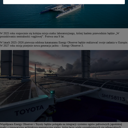
W 2025 roku rozpocznie się kolejna misja statku laboratoryjnego, której hasłem przewodnim będzie „W
poszukiwaniu neutralności węglowej”. Potrwa ona 9 lat.
W latach 2025–2026 pierwsza odsłona katamaranu Energy Observer będzie realizować swoje zadania w Europie.
W 2027 roku misję przejmie nowa generacja jachtu – Energy Observer 3.
Współpraca Energy Observer i Toyoty będzie polegała na integracji systemu ogniw paliwowych japońskiej
marki z innowacyjną architekturą energetyczną statku, która łączy wiele uzupełniających się odnawialnych