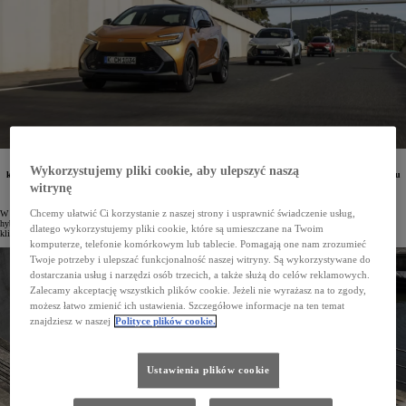
W ciągu niemal 29 lat Toyota sprzedała globalnie ponad 31 mln hybryd. Co piąta z nich została
Wykorzystujemy pliki cookie, aby ulepszyć naszą
kupiona w Europie. Najpopularniejszym modelem hybrydowym na świecie był Prius. W przypadku
10 hybryd marki sprzedaż przekroczyła milion egzemplarzy. Gama hybryd Toyoty liczy obecnie
witrynę
75 modeli z niemal wszystkich segmentów.
Chcemy ułatwić Ci korzystanie z naszej strony i usprawnić świadczenie usług,
W 1997 roku na rynku zadebiutował Prius. Była to pierwsza Toyota z zelektryfikowanym napędem
hybrydowym, która zapoczątkowała ogromny przełom w motoryzacji. Od tego czasu marka dostarczyła
dlatego wykorzystujemy pliki cookie, które są umieszczane na Twoim
klientom 31 396 674 hybrydy. W Europie sprzedano 6 168 070 takich aut.
komputerze, telefonie komórkowym lub tablecie. Pomagają one nam zrozumieć
Twoje potrzeby i ulepszać funkcjonalność naszej witryny. Są wykorzystywane do
dostarczania usług i narzędzi osób trzecich, a także służą do celów reklamowych.
Zalecamy akceptację wszystkich plików cookie. Jeżeli nie wyrażasz na to zgody,
możesz łatwo zmienić ich ustawienia. Szczegółowe informacje na ten temat
znajdziesz w naszej
Polityce plików cookie.
Ustawienia plików cookie