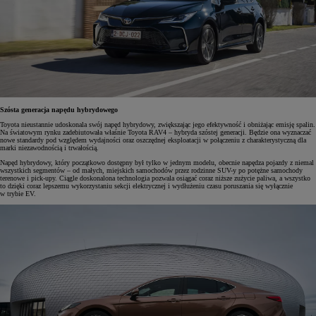
Szósta generacja napędu hybrydowego
Toyota nieustannie udoskonala swój napęd hybrydowy, zwiększając jego efektywność i obniżając emisję spalin.
Na światowym rynku zadebiutowała właśnie Toyota RAV4 – hybryda szóstej generacji. Będzie ona wyznaczać
nowe standardy pod względem wydajności oraz oszczędnej eksploatacji w połączeniu z charakterystyczną dla
marki niezawodnością i trwałością.
Napęd hybrydowy, który początkowo dostępny był tylko w jednym modelu, obecnie napędza pojazdy z niemal
wszystkich segmentów – od małych, miejskich samochodów przez rodzinne SUV-y po potężne samochody
terenowe i pick-upy. Ciągle doskonalona technologia pozwala osiągać coraz niższe zużycie paliwa, a wszystko
to dzięki coraz lepszemu wykorzystaniu sekcji elektrycznej i wydłużeniu czasu poruszania się wyłącznie
w trybie EV.