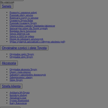
Dla właścicieli
Serwis
Promocje i sezonowe usługi
Pozostałe oferty serwisu
Rezerwacja wizyty w serwisie
Gwarancja Toyota Relax
Pozostałe Gwarancje Toyoty
Ubezpieczenia i naprawy blacharsko-lakiernicze
Innowacyjne usługi dla Twojej wygody
Bezpłatne Akcje Serwisowe
Serwis Dobrych Cen
Serwis w ASO się opłaca
Dostęp do informacji serwisowych
Wykaz wydanych zaświadczeń o odbytym szkoleniu (pdf)
Oryginalne części i oleje Toyota
Oryginalne części Toyoty
Oryginalne oleje Toyoty
Akcesoria
Oryginalne akcesoria Toyoty
Opony i koła zimowe
Zabudowy samochodów dostawczych
Zabezpieczenia i alarmy
Sklep Toyoty
Strefa klienta
Aplikacja MyToyota
Instrukcje obsługi
Aktualizacja map
System Bluetooth®
Karty Ratownicze