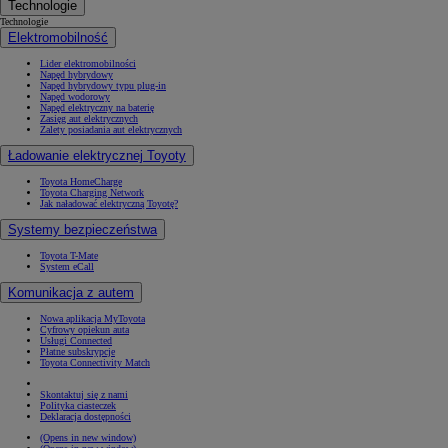
Technologie
Technologie
Elektromobilność
Lider elektromobilności
Napęd hybrydowy
Napęd hybrydowy typu plug-in
Napęd wodorowy
Napęd elektryczny na baterię
Zasięg aut elektrycznych
Zalety posiadania aut elektrycznych
Ładowanie elektrycznej Toyoty
Toyota HomeCharge
Toyota Charging Network
Jak naładować elektryczną Toyotę?
Systemy bezpieczeństwa
Toyota T-Mate
System eCall
Komunikacja z autem
Nowa aplikacja MyToyota
Cyfrowy opiekun auta
Usługi Connected
Płatne subskrypcje
Toyota Connectivity Match
Skontaktuj się z nami
Polityka ciasteczek
Deklaracja dostępności
(Opens in new window)