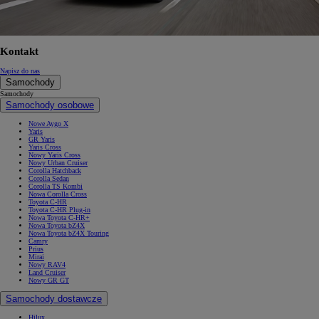
Kontakt
Napisz do nas
Samochody
Samochody
Samochody osobowe
Nowe Aygo X
Yaris
GR Yaris
Yaris Cross
Nowy Yaris Cross
Nowy Urban Cruiser
Corolla Hatchback
Corolla Sedan
Corolla TS Kombi
Nowa Corolla Cross
Toyota C-HR
Toyota C-HR Plug-in
Nowa Toyota C-HR+
Nowa Toyota bZ4X
Nowa Toyota bZ4X Touring
Camry
Prius
Mirai
Nowy RAV4
Land Cruiser
Nowy GR GT
Samochody dostawcze
Hilux