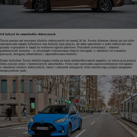
Od hybryd do samochodów elektrycznych
Toyota pracuje nad rozwojem silników elektrycznych od niemal 30 lat. Swoim klientom oferuje już nie tylko
zaawansowane napędy hybrydowe oraz hybrydy typu plug-in, ale także samochody w pełni elektryczne oraz
pojazdy wyposażone w napęd na wodorowe ogniwa paliwowe. Przyszłość motoryzacji – zdaniem
przedstawicieli koncernu – to równoległe wykorzystanie różnych rozwiązań, w zależności od warunków
prawnych, dostępnej infrastruktury i zapotrzebowania klientów.
Dzięki hybrydom Toyota zdobyła bogatą wiedzę na temat zelektryfikowanych napędów, co stawia ją na pozycji
lidera rozwoju nisko- i bezemisyjnych samochodów. Firma stale wprowadza najnowocześniejsze rozwiązania
w dziedzinie silników elektrycznych, baterii i jednostek sterujących, które umożliwiają wydajne zarządzanie
energią podczas jazdy.