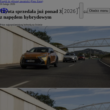
Przejdź do głównej zawartości
(Press Enter)
16 lutego 2026
Toyota sprzedała już ponad 31 mln samochodów
Otwórz menu
z napędem hybrydowym
Prius najpopularniejszą hybrydą na świecie