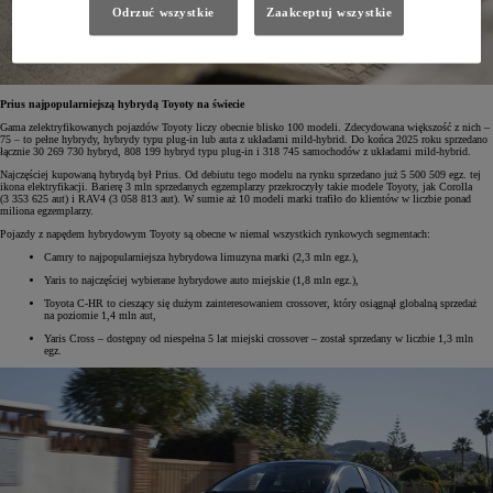
Odrzuć wszystkie
Zaakceptuj wszystkie
Prius najpopularniejszą hybrydą Toyoty na świecie
Gama zelektryfikowanych pojazdów Toyoty liczy obecnie blisko 100 modeli. Zdecydowana większość z nich –
75 – to pełne hybrydy, hybrydy typu plug-in lub auta z układami mild-hybrid. Do końca 2025 roku sprzedano
łącznie 30 269 730 hybryd, 808 199 hybryd typu plug-in i 318 745 samochodów z układami mild-hybrid.
Najczęściej kupowaną hybrydą był Prius. Od debiutu tego modelu na rynku sprzedano już 5 500 509 egz. tej
ikona elektryfikacji. Barierę 3 mln sprzedanych egzemplarzy przekroczyły takie modele Toyoty, jak Corolla
(3 353 625 aut) i RAV4 (3 058 813 aut). W sumie aż 10 modeli marki trafiło do klientów w liczbie ponad
miliona egzemplarzy.
Pojazdy z napędem hybrydowym Toyoty są obecne w niemal wszystkich rynkowych segmentach:
Camry to najpopularniejsza hybrydowa limuzyna marki (2,3 mln egz.),
Yaris to najczęściej wybierane hybrydowe auto miejskie (1,8 mln egz.),
Toyota C-HR to cieszący się dużym zainteresowaniem crossover, który osiągnął globalną sprzedaż
na poziomie 1,4 mln aut,
Yaris Cross – dostępny od niespełna 5 lat miejski crossover – został sprzedany w liczbie 1,3 mln
egz.