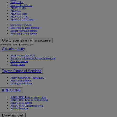
Nowy Hilux
Nowy Hilux Electric
PROACE Max
PROACE
PROACE Verso
PROACE CITY
PROACE CITY Verso
Samochody używane
Umów się na jazdę testową
Zobacz wszystkie cenniki
Konfiguruj swoją Toyotę
Oferty specjalne i Finansowanie
Oferty specjalne i Finansowanie
Aktualne oferty
Finał wyprzedaży 2025
Samochody dostawcze Toyota Professional
Oferta biznesowa
Auta używane
Toyota Financial Services
Kredyt niższych rat Toyota Easy
Kredyt standardowy
Leasing standardowy
KINTO ONE
KINTO ONE Leasing niższych rat
KINTO ONE Leasing konsumencki
KINTO ONE Najem
KINTO ONE Zarządzanie flotą
KINTO Mobility
Dla właścicieli