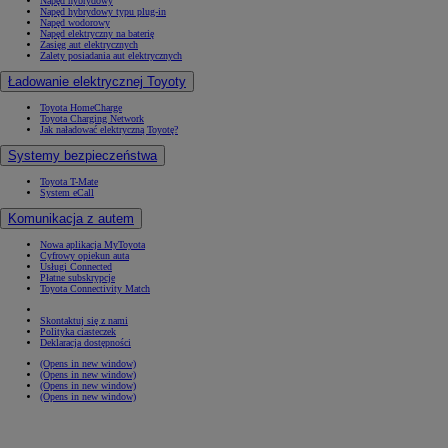
Napęd hybrydowy
Napęd hybrydowy typu plug-in
Napęd wodorowy
Napęd elektryczny na baterię
Zasięg aut elektrycznych
Zalety posiadania aut elektrycznych
Ładowanie elektrycznej Toyoty
Toyota HomeCharge
Toyota Charging Network
Jak naładować elektryczną Toyotę?
Systemy bezpieczeństwa
Toyota T-Mate
System eCall
Komunikacja z autem
Nowa aplikacja MyToyota
Cyfrowy opiekun auta
Usługi Connected
Płatne subskrypcje
Toyota Connectivity Match
Skontaktuj się z nami
Polityka ciasteczek
Deklaracja dostępności
(Opens in new window)
(Opens in new window)
(Opens in new window)
(Opens in new window)