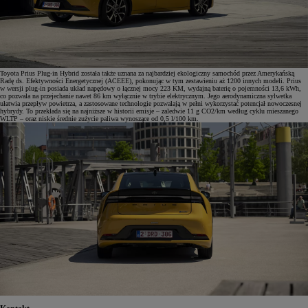
Toyota Prius Plug-in Hybrid została także uznana za najbardziej ekologiczny samochód przez Amerykańską
Radę ds. Efektywności Energetycznej (ACEEE), pokonując w tym zestawieniu aż 1200 innych modeli. Prius
w wersji plug-in posiada układ napędowy o łącznej mocy 223 KM, wydajną baterię o pojemności 13,6 kWh,
co pozwala na przejechanie nawet 86 km wyłącznie w trybie elektrycznym. Jego aerodynamiczna sylwetka
ułatwia przepływ powietrza, a zastosowane technologie pozwalają w pełni wykorzystać potencjał nowoczesnej
hybrydy. To przekłada się na najniższe w historii emisje – zaledwie 11 g CO2/km według cyklu mieszanego
WLTP – oraz niskie średnie zużycie paliwa wynoszące od 0,5 l/100 km.