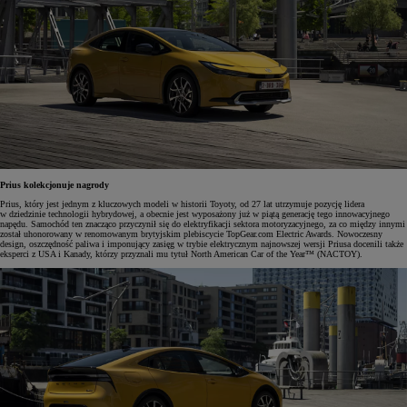
Prius kolekcjonuje nagrody
Prius, który jest jednym z kluczowych modeli w historii Toyoty, od 27 lat utrzymuje pozycję lidera
w dziedzinie technologii hybrydowej, a obecnie jest wyposażony już w piątą generację tego innowacyjnego
napędu. Samochód ten znacząco przyczynił się do elektryfikacji sektora motoryzacyjnego, za co między innymi
został uhonorowany w renomowanym brytyjskim plebiscycie TopGear.com Electric Awards. Nowoczesny
design, oszczędność paliwa i imponujący zasięg w trybie elektrycznym najnowszej wersji Priusa docenili także
eksperci z USA i Kanady, którzy przyznali mu tytuł North American Car of the Year™ (NACTOY).