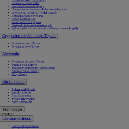
Gwarancja Toyota Relax
Pozostałe Gwarancje Toyoty
Ubezpieczenia i naprawy blacharsko-lakiernicze
Innowacyjne usługi dla Twojej wygody
Bezpłatne Akcje Serwisowe
Serwis Dobrych Cen
Serwis w ASO się opłaca
Dostęp do informacji serwisowych
Wykaz wydanych zaświadczeń o odbytym szkoleniu (pdf)
Oryginalne części i oleje Toyota
Oryginalne części Toyoty
Oryginalne oleje Toyoty
Akcesoria
Oryginalne akcesoria Toyoty
Opony i koła zimowe
Zabudowy samochodów dostawczych
Zabezpieczenia i alarmy
Sklep Toyoty
Strefa klienta
Aplikacja MyToyota
Instrukcje obsługi
Aktualizacja map
System Bluetooth®
Karty Ratownicze
Technologie
Technologie
Elektromobilność
Lider elektromobilności