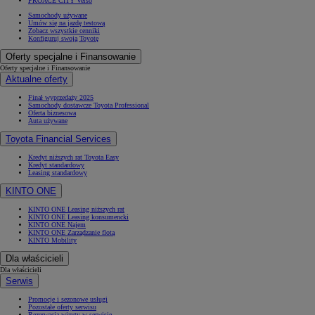
PROACE CITY Verso
Samochody używane
Umów się na jazdę testową
Zobacz wszystkie cenniki
Konfiguruj swoją Toyotę
Oferty specjalne i Finansowanie
Oferty specjalne i Finansowanie
Aktualne oferty
Finał wyprzedaży 2025
Samochody dostawcze Toyota Professional
Oferta biznesowa
Auta używane
Toyota Financial Services
Kredyt niższych rat Toyota Easy
Kredyt standardowy
Leasing standardowy
KINTO ONE
KINTO ONE Leasing niższych rat
KINTO ONE Leasing konsumencki
KINTO ONE Najem
KINTO ONE Zarządzanie flotą
KINTO Mobility
Dla właścicieli
Dla właścicieli
Serwis
Promocje i sezonowe usługi
Pozostałe oferty serwisu
Rezerwacja wizyty w serwisie