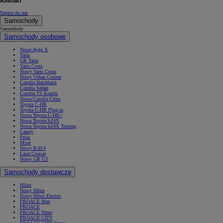
Kontakt
Napisz do nas
Samochody
Samochody
Samochody osobowe
Nowe Aygo X
Yaris
GR Yaris
Yaris Cross
Nowy Yaris Cross
Nowy Urban Cruiser
Corolla Hatchback
Corolla Sedan
Corolla TS Kombi
Nowa Corolla Cross
Toyota C-HR
Toyota C-HR Plug-in
Nowa Toyota C-HR+
Nowa Toyota bZ4X
Nowa Toyota bZ4X Touring
Camry
Prius
Mirai
Nowy RAV4
Land Cruiser
Nowy GR GT
Samochody dostawcze
Hilux
Nowy Hilux
Nowy Hilux Electric
PROACE Max
PROACE
PROACE Verso
PROACE CITY