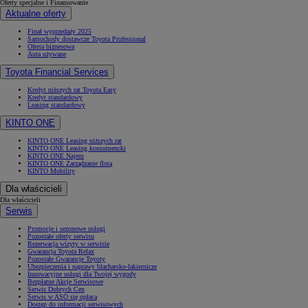
Oferty specjalne i Finansowanie
Aktualne oferty
Finał wyprzedaży 2025
Samochody dostawcze Toyota Professional
Oferta biznesowa
Auta używane
Toyota Financial Services
Kredyt niższych rat Toyota Easy
Kredyt standardowy
Leasing standardowy
KINTO ONE
KINTO ONE Leasing niższych rat
KINTO ONE Leasing konsumencki
KINTO ONE Najem
KINTO ONE Zarządzanie flotą
KINTO Mobility
Dla właścicieli
Dla właścicieli
Serwis
Promocje i sezonowe usługi
Pozostałe oferty serwisu
Rezerwacja wizyty w serwisie
Gwarancja Toyota Relax
Pozostałe Gwarancje Toyoty
Ubezpieczenia i naprawy blacharsko-lakiernicze
Innowacyjne usługi dla Twojej wygody
Bezpłatne Akcje Serwisowe
Serwis Dobrych Cen
Serwis w ASO się opłaca
Dostęp do informacji serwisowych