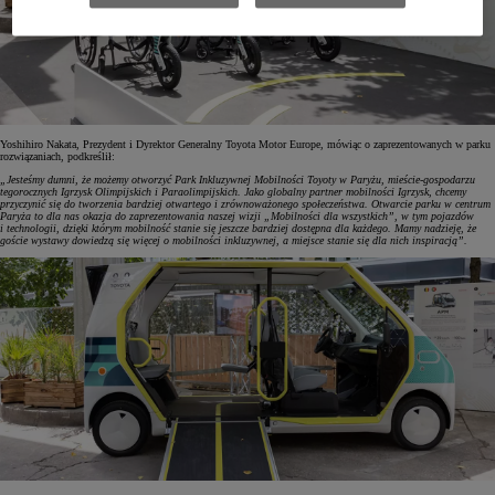
Yoshihiro Nakata, Prezydent i Dyrektor Generalny Toyota Motor Europe, mówiąc o zaprezentowanych w parku
rozwiązaniach, podkreślił:
„Jesteśmy dumni, że możemy otworzyć Park Inkluzywnej Mobilności Toyoty w Paryżu, mieście-gospodarzu
tegorocznych Igrzysk Olimpijskich i Paraolimpijskich. Jako globalny partner mobilności Igrzysk, chcemy
przyczynić się do tworzenia bardziej otwartego i zrównoważonego społeczeństwa. Otwarcie parku w centrum
Paryża to dla nas okazja do zaprezentowania naszej wizji „Mobilności dla wszystkich”, w tym pojazdów
i technologii, dzięki którym mobilność stanie się jeszcze bardziej dostępna dla każdego. Mamy nadzieję, że
goście wystawy dowiedzą się więcej o mobilności inkluzywnej, a miejsce stanie się dla nich inspiracją”.