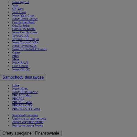
Nowe Aygo X
Yaris
GR Yaris
Yaris Cross
Nowy Yaris Cross
Nowy Urban Cruiser
Corolla Hatchback
Corolla Sedan
Corolla TS Kombi
Nowa Corolla Cross
Toyota C-HR
Toyota C-HR Plug-in
Nowa Toyota C-HR+
Nowa Toyota bZ4X
Nowa Toyota bZ4X Touring
Camry
Prius
Mirai
Nowy RAV4
Land Cruiser
Nowy GR GT
Samochody dostawcze
Hilux
Nowy Hilux
Nowy Hilux Electric
PROACE Max
PROACE
PROACE Verso
PROACE CITY
PROACE CITY Verso
Samochody używane
Umów się na jazdę testową
Zobacz wszystkie cenniki
Konfiguruj swoją Toyotę
Oferty specjalne i Finansowanie