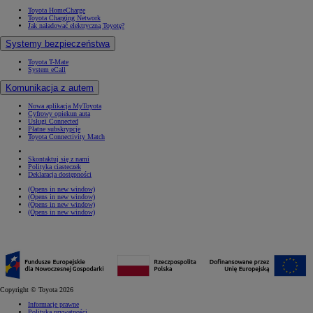
Toyota HomeCharge
Toyota Charging Network
Jak naładować elektryczną Toyotę?
Systemy bezpieczeństwa
Toyota T-Mate
System eCall
Komunikacja z autem
Nowa aplikacja MyToyota
Cyfrowy opiekun auta
Usługi Connected
Płatne subskrypcje
Toyota Connectivity Match
Skontaktuj się z nami
Polityka ciasteczek
Deklaracja dostępności
(Opens in new window)
(Opens in new window)
(Opens in new window)
(Opens in new window)
Copyright © Toyota 2026
Informacje prawne
Polityka prywatności