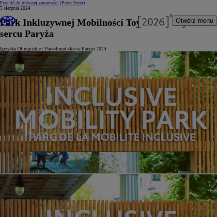
Przejdź do głównej zawartości
(Press Enter)
5 sierpnia 2024
Park Inkluzywnej Mobilności Toyoty w samym
Otwórz menu
sercu Paryża
Igrzyska Olimpijskie i Paraolimpijskie w Paryżu 2024