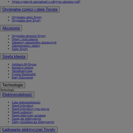
Wykaz wydanych zaświadczeń o odbytym szkoleniu (pdf)
Oryginalne części i oleje Toyota
Oryginalne części Toyoty
Oryginalne oleje Toyoty
Akcesoria
Oryginalne akcesoria Toyoty
Opony i koła zimowe
Zabudowy samochodów dostawczych
Zabezpieczenia i alarmy
Sklep Toyoty
Strefa klienta
Aplikacja MyToyota
Instrukcje obsługi
Aktualizacja map
System Bluetooth®
Karty Ratownicze
Technologie
Technologie
Elektromobilność
Lider elektromobilności
Napęd hybrydowy
Napęd hybrydowy typu plug-in
Napęd wodorowy
Napęd elektryczny na baterię
Zasięg aut elektrycznych
Zalety posiadania aut elektrycznych
Ładowanie elektrycznej Toyoty