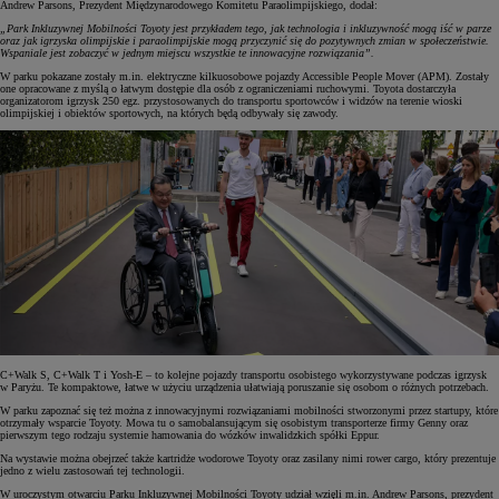
Andrew Parsons, Prezydent Międzynarodowego Komitetu Paraolimpijskiego, dodał:
„Park Inkluzywnej Mobilności Toyoty jest przykładem tego, jak technologia i inkluzywność mogą iść w parze
oraz jak igrzyska olimpijskie i paraolimpijskie mogą przyczynić się do pozytywnych zmian w społeczeństwie.
Wspaniale jest zobaczyć w jednym miejscu wszystkie te innowacyjne rozwiązania”.
W parku pokazane zostały m.in. elektryczne kilkuosobowe pojazdy Accessible People Mover (APM). Zostały
one opracowane z myślą o łatwym dostępie dla osób z ograniczeniami ruchowymi. Toyota dostarczyła
organizatorom igrzysk 250 egz. przystosowanych do transportu sportowców i widzów na terenie wioski
olimpijskiej i obiektów sportowych, na których będą odbywały się zawody.
C+Walk S, C+Walk T i Yosh-E – to kolejne pojazdy transportu osobistego wykorzystywane podczas igrzysk
w Paryżu. Te kompaktowe, łatwe w użyciu urządzenia ułatwiają poruszanie się osobom o różnych potrzebach.
W parku zapoznać się też można z innowacyjnymi rozwiązaniami mobilności stworzonymi przez startupy, które
otrzymały wsparcie Toyoty. Mowa tu o samobalansującym się osobistym transporterze firmy Genny oraz
pierwszym tego rodzaju systemie hamowania do wózków inwalidzkich spółki Eppur.
Na wystawie można obejrzeć także kartridże wodorowe Toyoty oraz zasilany nimi rower cargo, który prezentuje
jedno z wielu zastosowań tej technologii.
W uroczystym otwarciu Parku Inkluzywnej Mobilności Toyoty udział wzięli m.in. Andrew Parsons, prezydent