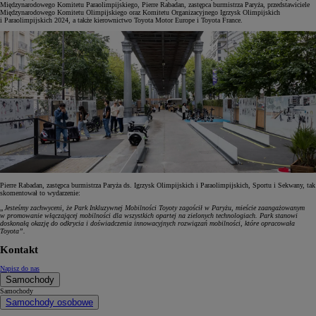
Międzynarodowego Komitetu Paraolimpijskiego, Pierre Rabadan, zastępca burmistrza Paryża, przedstawiciele
Międzynarodowego Komitetu Olimpijskiego oraz Komitetu Organizacyjnego Igrzysk Olimpijskich
i Paraolimpijskich 2024, a także kierownictwo Toyota Motor Europe i Toyota France.
Pierre Rabadan, zastępca burmistrza Paryża ds. Igrzysk Olimpijskich i Paraolimpijskich, Sportu i Sekwany, tak
skomentował to wydarzenie:
„Jesteśmy zachwyceni, że Park Inkluzywnej Mobilności Toyoty zagościł w Paryżu, mieście zaangażowanym
w promowanie włączającej mobilności dla wszystkich opartej na zielonych technologiach. Park stanowi
doskonałą okazję do odkrycia i doświadczenia innowacyjnych rozwiązań mobilności, które opracowała
Toyota”.
Kontakt
Napisz do nas
Samochody
Samochody
Samochody osobowe