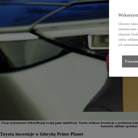
Wykorzystu
Chcemy ułatwi
umieszczane 
ulepszać funk
celów reklamo
ich ustawieni
Ustawie
Chcąc przyspieszyć elektryfikację swojej gamy modelowej, Toyota zwiększa inwestycje w produkcję bate
koncernu zakłada sprzedaż 2
Toyota inwestuje w fabrykę Prime Planet