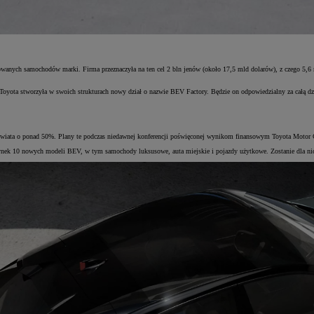
owanych samochodów marki. Firma przeznaczyła na ten cel 2 bln jenów (około 17,5 mld dolarów), z czego 5,6 
Toyota stworzyła w swoich strukturach nowy dział o nazwie BEV Factory. Będzie on odpowiedzialny za całą dzi
iata o ponad 50%. Plany te podczas niedawnej konferencji poświęconej wynikom finansowym Toyota Motor C
nek 10 nowych modeli BEV, w tym samochody luksusowe, auta miejskie i pojazdy użytkowe. Zostanie dla nich