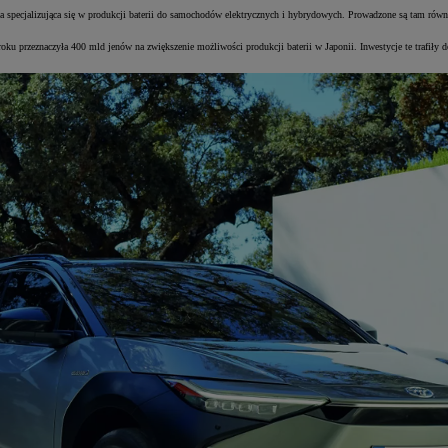
ica specjalizująca się w produkcji baterii do samochodów elektrycznych i hybrydowych. Prowadzone są tam rów
ku przeznaczyła 400 mld jenów na zwiększenie możliwości produkcji baterii w Japonii. Inwestycje te trafiły do