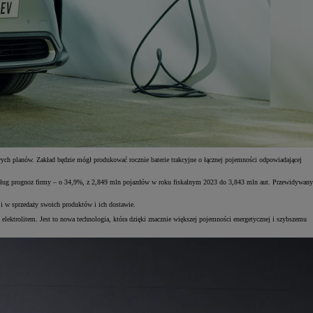
h planów. Zakład będzie mógł produkować rocznie baterie trakcyjne o łącznej pojemności odpowiadającej
edług prognoz firmy – o 34,9%, z 2,849 mln pojazdów w roku fiskalnym 2023 do 3,843 mln aut. Przewidywany
i w sprzedaży swoich produktów i ich dostawie.
ektrolitem. Jest to nowa technologia, która dzięki znacznie większej pojemności energetycznej i szybszemu