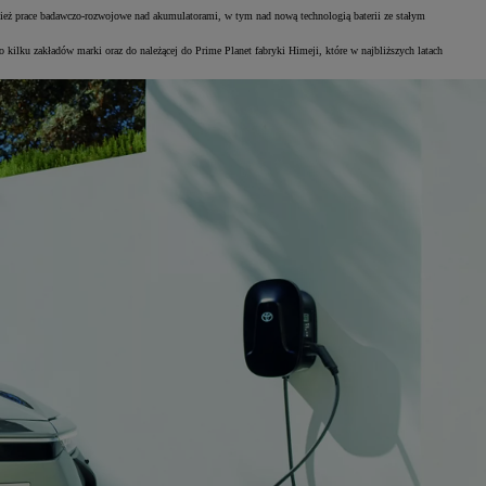
nież prace badawczo-rozwojowe nad akumulatorami, w tym nad nową technologią baterii ze stałym
 kilku zakładów marki oraz do należącej do Prime Planet fabryki Himeji, które w najbliższych latach
Za
C
Za
C