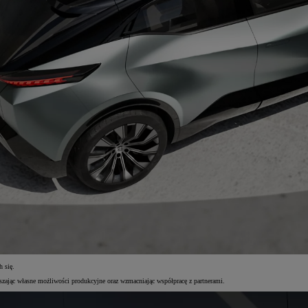
h się.
szając własne możliwości produkcyjne oraz wzmacniając współpracę z partnerami.