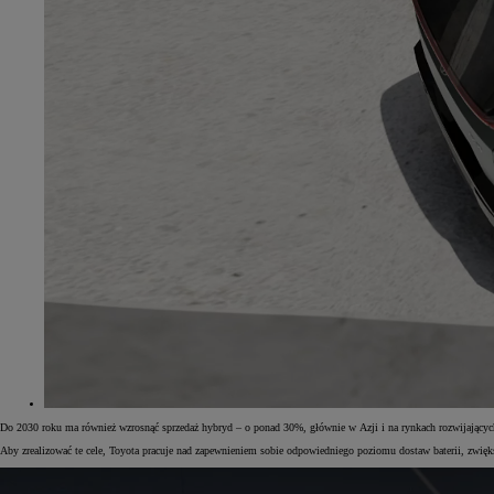
Do 2030 roku ma również wzrosnąć sprzedaż hybryd – o ponad 30%, głównie w Azji i na rynkach rozwijającyc
Aby zrealizować te cele, Toyota pracuje nad zapewnieniem sobie odpowiedniego poziomu dostaw baterii, zwięk