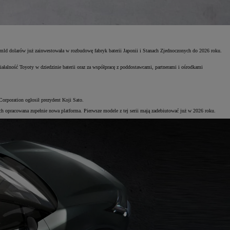
mld dolarów już zainwestowała w rozbudowę fabryk baterii Japonii i Stanach Zjednoczonych do 2026 roku.
ałalność Toyoty w dziedzinie baterii oraz za współpracę z poddostawcami, partnerami i ośrodkami
orporation ogłosił prezydent Koji Sato.
 opracowana zupełnie nowa platforma. Pierwsze modele z tej serii mają zadebiutować już w 2026 roku.