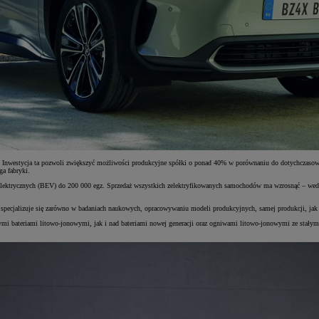
Inwestycja ta pozwoli zwiększyć możliwości produkcyjne spółki o ponad 40% w porównaniu do dotychczasowyc
a fabryki.
ut elektrycznych (BEV) do 200 000 egz. Sprzedaż wszystkich zelektryfikowanych samochodów ma wzrosnąć – w
.
specjalizuje się zarówno w badaniach naukowych, opracowywaniu modeli produkcyjnych, samej produkcji, jak 
i bateriami litowo-jonowymi, jak i nad bateriami nowej generacji oraz ogniwami litowo-jonowymi ze stałym el