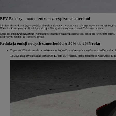
BEV Factory – nowe centrum zarządzania bateriami
Zdaniem kierownictwa Toyoty produkcja baterii ma kluczowe znaczenie dla dalszego rozwoju gamy zelektryfik
Nowe środki zwiększą możliwości produkcyjne Toyoty w obu regionach do 40 GWh baterii rocznie.
Chcąc skoordynować zarządzanie wszystkimi procesami związanymi z rozwojem, produkcją i sprzedażą baterii, 
badawczymi, takimi jak Woven by Toyota.
Redukcja emisji nowych samochodów o 50% do 2035 roku
Toyota do 2035 roku zamierza zredukować emisyjność sprzedawanych nowych samochodów w skali św
Do 2026 roku Toyota planuje sprzedawać 1,5 mln BEV rocznie. Marka zamierza też wprowadzić na ry