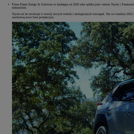
Prime Planet Energy & Solutions to działająca od 2020 roku spółka joint venture Toyoty i Panason
elektrolitem.
Toyota od lat inwestuje w rozwój nowych technik i ekologicznych rozwiązań. Tak we wrześniu 2022 ro
uruchomią nowe linie produkcyjne.