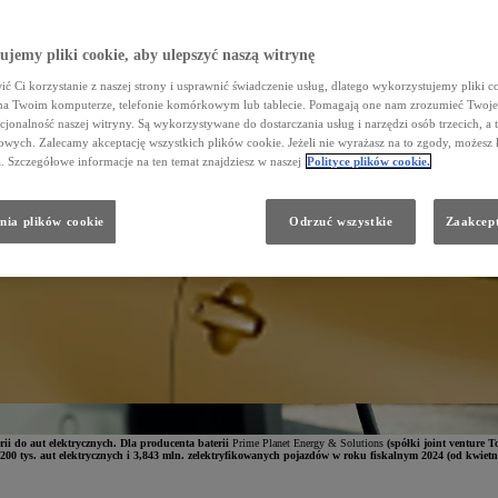
jemy pliki cookie, aby ulepszyć naszą witrynę
ć Ci korzystanie z naszej strony i usprawnić świadczenie usług, dlatego wykorzystujemy pliki co
na Twoim komputerze, telefonie komórkowym lub tablecie. Pomagają one nam zrozumieć Twoje 
cjonalność naszej witryny. Są wykorzystywane do dostarczania usług i narzędzi osób trzecich, a 
wych. Zalecamy akceptację wszystkich plików cookie. Jeżeli nie wyrażasz na to zgody, możesz 
a. Szczegółowe informacje na ten temat znajdziesz w naszej
Polityce plików cookie.
nia plików cookie
Odrzuć wszystkie
Zaakcept
rii do aut elektrycznych. Dla producenta baterii
Prime Planet Energy & Solutions
(spółki joint venture 
00 tys. aut elektrycznych i 3,843 mln. zelektryfikowanych pojazdów w roku fiskalnym 2024 (od kwietni