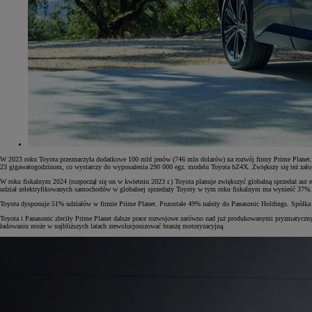
W 2023 roku Toyota przeznaczyła dodatkowe 100 mld jenów (746 mln dolarów) na rozwój firmy Prime Planet. 
23 gigawatogodzinom, co wystarczy do wyposażenia 290 000 egz. modelu Toyota bZ4X. Zwiększy się też załog
W roku fiskalnym 2024 (rozpoczął się on w kwietniu 2023 r.) Toyota planuje zwiększyć globalną sprzedaż a
udział zelektryfikowanych samochodów w globalnej sprzedaży Toyoty w tym roku fiskalnym ma wynieść 37%
Toyota dysponuje 51% udziałów w firmie Prime Planet. Pozostałe 49% należy do Panasonic Holdings. Spółka 
Od
81 900 zł
Toyota i Panasonic zleciły Prime Planet dalsze prace rozwojowe zarówno nad już produkowanymi pryzmatycznym
ładowaniu może w najbliższych latach zrewolucjonizować branżę motoryzacyjną.
Yaris Cross
HYBRID