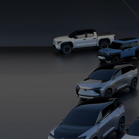
Od
105 300 zł
Corolla Hatchback
HYBRID