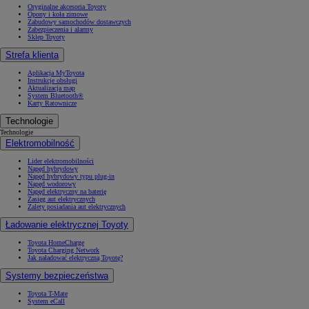
Oryginalne akcesoria Toyoty
Opony i koła zimowe
Zabudowy samochodów dostawczych
Zabezpieczenia i alarmy
Sklep Toyoty
Strefa klienta
Aplikacja MyToyota
Instrukcje obsługi
Aktualizacja map
System Bluetooth®
Karty Ratownicze
Technologie
Technologie
Elektromobilność
Lider elektromobilności
Napęd hybrydowy
Napęd hybrydowy typu plug-in
Napęd wodorowy
Napęd elektryczny na baterię
Zasięg aut elektrycznych
Zalety posiadania aut elektrycznych
Ładowanie elektrycznej Toyoty
Toyota HomeCharge
Toyota Charging Network
Jak naładować elektryczną Toyotę?
Systemy bezpieczeństwa
Toyota T-Mate
System eCall