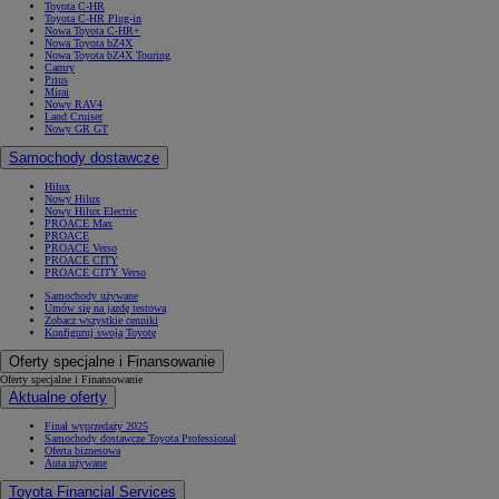
Toyota C-HR
Toyota C-HR Plug-in
Nowa Toyota C-HR+
Nowa Toyota bZ4X
Nowa Toyota bZ4X Touring
Camry
Prius
Mirai
Nowy RAV4
Land Cruiser
Nowy GR GT
Samochody dostawcze
Hilux
Nowy Hilux
Nowy Hilux Electric
PROACE Max
PROACE
PROACE Verso
PROACE CITY
PROACE CITY Verso
Samochody używane
Umów się na jazdę testową
Zobacz wszystkie cenniki
Konfiguruj swoją Toyotę
Oferty specjalne i Finansowanie
Oferty specjalne i Finansowanie
Aktualne oferty
Finał wyprzedaży 2025
Samochody dostawcze Toyota Professional
Oferta biznesowa
Auta używane
Toyota Financial Services