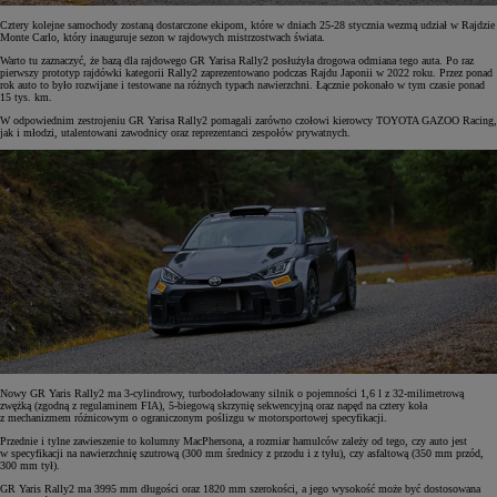
Cztery kolejne samochody zostaną dostarczone ekipom, które w dniach 25-28 stycznia wezmą udział w Rajdzie
Monte Carlo, który inauguruje sezon w rajdowych mistrzostwach świata.
Warto tu zaznaczyć, że bazą dla rajdowego GR Yarisa Rally2 posłużyła drogowa odmiana tego auta. Po raz
pierwszy prototyp rajdówki kategorii Rally2 zaprezentowano podczas Rajdu Japonii w 2022 roku. Przez ponad
rok auto to było rozwijane i testowane na różnych typach nawierzchni. Łącznie pokonało w tym czasie ponad
15 tys. km.
W odpowiednim zestrojeniu GR Yarisa Rally2 pomagali zarówno czołowi kierowcy TOYOTA GAZOO Racing,
jak i młodzi, utalentowani zawodnicy oraz reprezentanci zespołów prywatnych.
Nowy GR Yaris Rally2 ma 3-cylindrowy, turbodoładowany silnik o pojemności 1,6 l z 32-milimetrową
zwężką (zgodną z regulaminem FIA), 5-biegową skrzynię sekwencyjną oraz napęd na cztery koła
z mechanizmem różnicowym o ograniczonym poślizgu w motorsportowej specyfikacji.
Przednie i tylne zawieszenie to kolumny MacPhersona, a rozmiar hamulców zależy od tego, czy auto jest
w specyfikacji na nawierzchnię szutrową (300 mm średnicy z przodu i z tyłu), czy asfaltową (350 mm przód,
300 mm tył).
GR Yaris Rally2 ma 3995 mm długości oraz 1820 mm szerokości, a jego wysokość może być dostosowana