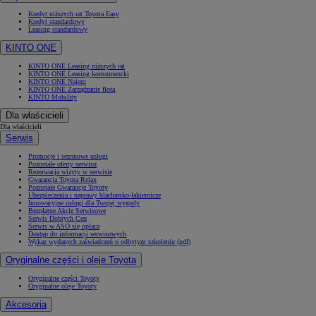
Kredyt niższych rat Toyota Easy
Kredyt standardowy
Leasing standardowy
KINTO ONE
KINTO ONE Leasing niższych rat
KINTO ONE Leasing konsumencki
KINTO ONE Najem
KINTO ONE Zarządzanie flotą
KINTO Mobility
Dla właścicieli
Dla właścicieli
Serwis
Promocje i sezonowe usługi
Pozostałe oferty serwisu
Rezerwacja wizyty w serwisie
Gwarancja Toyota Relax
Pozostałe Gwarancje Toyoty
Ubezpieczenia i naprawy blacharsko-lakiernicze
Innowacyjne usługi dla Twojej wygody
Bezpłatne Akcje Serwisowe
Serwis Dobrych Cen
Serwis w ASO się opłaca
Dostęp do informacji serwisowych
Wykaz wydanych zaświadczeń o odbytym szkoleniu (pdf)
Oryginalne części i oleje Toyota
Oryginalne części Toyoty
Oryginalne oleje Toyoty
Akcesoria