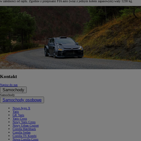
w zależności od rajdu. Zgodnie z przepisami FIA auto (wraz z jednym kołem zapasowym) waży 1230 kg.
Kontakt
Napisz do nas
Samochody
Samochody
Samochody osobowe
Nowe Aygo X
Yaris
GR Yaris
Yaris Cross
Nowy Yaris Cross
Nowy Urban Cruiser
Corolla Hatchback
Corolla Sedan
Corolla TS Kombi
Nowa Corolla Cross