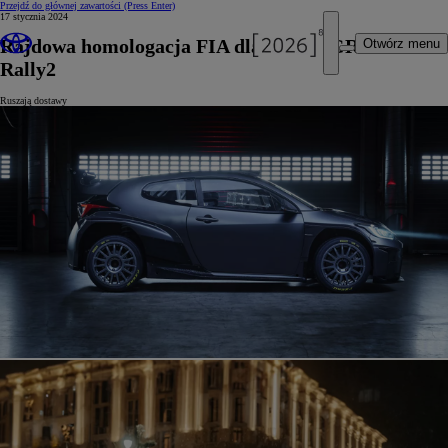
Przejdź do głównej zawartości
(Press Enter)
17 stycznia 2024
Rajdowa homologacja FIA dla Toyoty GR Yaris
Otwórz menu
Rally2
Ruszają dostawy