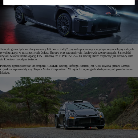
Teraz do grona tych aut dołącza nowy GR Yaris Rally2, pojazd opracowany z myślą o zespołach prywatnych
rywalizujących w mistrzostwach świata, Europy oraz regionalnych i krajowych czempionatach. Samochód
uzyskał właśnie homologację FIA. Oznacza, że TOYOTA GAZOO Racing może rozpocząć już dostawy auta
do klientów na całym świecie.
Pierwszy egzemplarz trafi do zespołu ROOKIE Racing, którego liderem jest Akio Toyoda, prezes Zarządu
i dyrektor reprezentatywny Toyota Motor Corporation. W rajdach i wyścigach startuje on pod pseudonimem
Morizo.