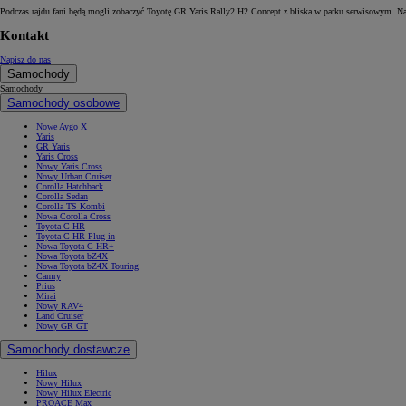
Podczas rajdu fani będą mogli zobaczyć Toyotę GR Yaris Rally2 H2 Concept z bliska w parku serwisowym. Na
Kontakt
Napisz do nas
Samochody
Samochody
Samochody osobowe
Nowe Aygo X
Yaris
GR Yaris
Yaris Cross
Nowy Yaris Cross
Nowy Urban Cruiser
Corolla Hatchback
Corolla Sedan
Corolla TS Kombi
Nowa Corolla Cross
Toyota C-HR
Toyota C-HR Plug-in
Nowa Toyota C-HR+
Nowa Toyota bZ4X
Nowa Toyota bZ4X Touring
Camry
Prius
Mirai
Nowy RAV4
Land Cruiser
Nowy GR GT
Samochody dostawcze
Hilux
Nowy Hilux
Nowy Hilux Electric
PROACE Max