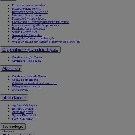
Promocje i sezonowe usługi
Pozostałe oferty serwisu
Rezerwacja wizyty w serwisie
Gwarancja Toyota Relax
Pozostałe Gwarancje Toyoty
Ubezpieczenia i naprawy blacharsko-lakiernicze
Innowacyjne usługi dla Twojej wygody
Bezpłatne Akcje Serwisowe
Serwis Dobrych Cen
Serwis w ASO się opłaca
Dostęp do informacji serwisowych
Wykaz wydanych zaświadczeń o odbytym szkoleniu (pdf)
Oryginalne części i oleje Toyota
Oryginalne części Toyoty
Oryginalne oleje Toyoty
Akcesoria
Oryginalne akcesoria Toyoty
Opony i koła zimowe
Zabudowy samochodów dostawczych
Zabezpieczenia i alarmy
Sklep Toyoty
Strefa klienta
Aplikacja MyToyota
Instrukcje obsługi
Aktualizacja map
System Bluetooth®
Karty Ratownicze
Technologie
Technologie