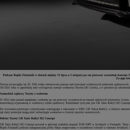
Podczas Rajdu Finlandii w dniach między 31 lipca a 3 sierpnia po raz pierwszy wystartuje kon
Za jego ki
Toyota od początku lat 20. XXI wieku intensywnie pracuje nad rozwojem wodorowych jednostek spalinowych. Tw
Od 2021 roku w japońskiej serii wyścigowej startuje wodorowa Toyota GR Corolla, a w procesie jej udosko
Od
81 900 zł
Samochód rajdowy Toyoty z wodorem
Yaris Cross
W 2022 roku pojazd napędzany wodorem po raz pierwszy wystartował na trasach rajdowych mistrzostw świat
HYBRID
konstrukcją wyposażoną w wodorowy silnik spalinowy. Rezultatem tych prac jest GR Yaris Rally2 H2 Concept,
Do stworzenia prototypu wykorzystano startującego z sukcesami w WRC GR Yarisa Rally2, w którym zamontowan
jak duży potencjał mogą mieć technologie wodorowe w świecie sportów motorowych.
Debiut Toyoty GR Yaris Rally2 H2 Concept
GR Yaris Rally2 H2 Concept powstał w głównej siedzibie zespołu TGR-WRT w Jyväskyli w Finlandii. Testy aut
Rajdu Finlandii podczas inauguracyjnej próby Harju rozgrywanej w czwartkowy wieczór w centrum Jyväskyli. Ko