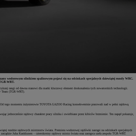
zany wodorowym silnikiem spalinowym pojawi się na odcinkach specjalnych dziewiątej rundy WRC.
łu TGR-WRT.
yższej rangi od dawna stanowi dla marki kluczowy element doskonalenia tych nowatorskich technologii.
ally Team (TGR-WRT).
nen. Od tego momentu inżynierowie TOYOTA GAZOO Racing konsekwentnie pracowali nad w pełni rajdową
c jednocześnie rajdowy charakter pracy silnika i uwielbiane przez kibiców brzmienie. Ten napęd pokazuje,
iątej rundzie rajdowych mistrzostw świata. Premiera wodorowej rajdówki nastąpi na odcinkach specjalnych
ą zasiądzie Juha Kankkunen – czterokrotny rajdowy mistrz świata oraz zastępca szefa zespołu TGR-WRT.