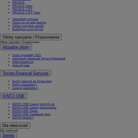
PROACE
PROACE Verso
PROACE CITY
PROACE CITY Verso
Samochody używane
Umów się na jazdę testową
Zobacz wszystkie cenniki
Konfiguruj swoją Toyotę
Oferty specjalne i Finansowanie
Oferty specjalne i Finansowanie
Aktualne oferty
Finał wyprzedaży 2025
Samochody dostawcze Toyota Professional
Oferta biznesowa
Auta używane
Toyota Financial Services
Kredyt niższych rat Toyota Easy
Kredyt standardowy
Leasing standardowy
KINTO ONE
KINTO ONE Leasing niższych rat
KINTO ONE Leasing konsumencki
KINTO ONE Najem
KINTO ONE Zarządzanie flotą
KINTO Mobility
Dla właścicieli
Dla właścicieli
Serwis