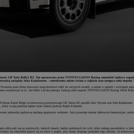
cept Toyoty GR Yaris Rally2 H2. Ten opracowany przez TOYOTA GAZOO Racing samochód rajdowy napęd
erownicą zasiądzie Juha Kankkunen – czterokrotny mistrz świata w rajdach oraz zastępca szefa zespo
orzone przez firmę innowacje mają docelowo trafić do seryjnych modeli, a udział w rajdach i wyścigach najw
nalania uczestniczył m.in. Jari-Matti Latvala pełniący funkcję szefa zespołu TOYOTA GAZOO Racing World R
a. Podczas Rajdu Belgii za kierownicą prototypowego GR Yarisa H2 zasiedli Akio Toyoda oraz Juha Kankku
 który swoją premierę będzie miał właśnie podczas Rajdu Finlandii.
o jednostkę spalinową zasilaną sprężonym wodorem. Auto pozostaje niemal całkowicie bezemisyjne, zachowują
a odbywały się na szutrowych, leśnych trasach, bardzo podobnych do tych, które czekają zawodników w dziew
lejny raz samochód pojawi się na trasie w piątek, przy okazji drugiego przejazdu tego odcinka. Za kierownic