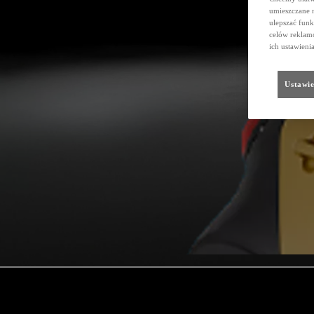
umieszczane 
ulepszać funk
celów reklamo
ich ustawieni
Ustawie