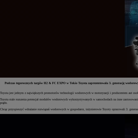
Podczas tegorocznych targów H2 & FC EXPO w Tokio Toyota zaprezentowała 3. generację wodorowy
Toyota jest jednym z największych promotorów technologii wodorowych w motoryzacji i producentem aut os
Od
81 900 zł
Toyota stale rozszerza potencjał modułów wodorowych wykorzystywanych w samochodach na inne zastosowania
prądu.
Yaris Cross
HYBRID
Chcąc przyspieszyć wdrażanie rozwiązań wodorowych w gospodarce, inżynierowie Toyoty opracowali 3. genera