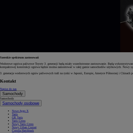
Od
105 300 zł
Corolla Hatchback
HYBRID
Szerokie spektrum zastosowań
Wodorowe ogniwa paliwowe Toyoty 3. generacji będą miały wszechstronne zastosowanie. Będą wykorzystywan
kompaktowej konstrukcji ogniwa będzie można zamontować w całej gamie samochodów użytkowych. Nowy syst
3. generacja wodorowych ogniw paliwowych trafi na rynki w Japonii, Europie, Ameryce Północnej i Chinach p
Kontakt
Napisz do nas
Samochody
Samochody
Samochody osobowe
Nowe Aygo X
Yaris
GR Yaris
Yaris Cross
Nowy Yaris Cross
Nowy Urban Cruiser
Corolla Hatchback