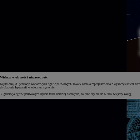
Większa wydajność i niezawodność
Najnowsza, 3. generacja wodorowych ogniw paliwowych Toyoty została zaprojektowana z wykorzystaniem doś
dwukrotnie lepsza niż w obecnym systemie.
3. generacja ogniw paliwowych będzie także bardziej oszczędna, co przełoży się na o 20% większy zasięg.