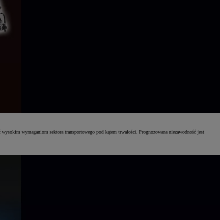
ć wysokim wymaganiom sektora transportowego pod kątem trwałości. Prognozowana niezawodność jest