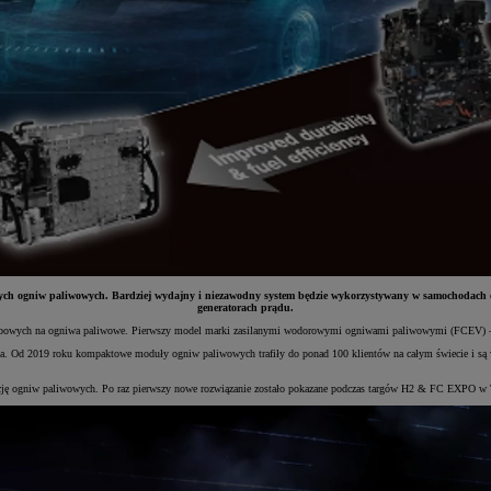
ch ogniw paliwowych. Bardziej wydajny i niezawodny system będzie wykorzystywany w samochodach oso
generatorach prądu.
obowych na ogniwa paliwowe. Pierwszy model marki zasilanymi wodorowymi ogniwami paliwowymi (FCEV) – Mi
. Od 2019 roku kompaktowe moduły ogniw paliwowych trafiły do ponad 100 klientów na całym świecie i są wy
cję ogniw paliwowych. Po raz pierwszy nowe rozwiązanie zostało pokazane podczas targów H2 & FC EXPO w Tok