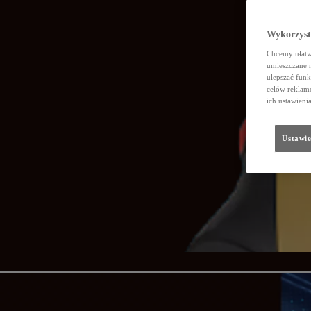
Wykorzystu
Chcemy ułatwi
umieszczane 
ulepszać funk
celów reklamo
ich ustawieni
Ustawie