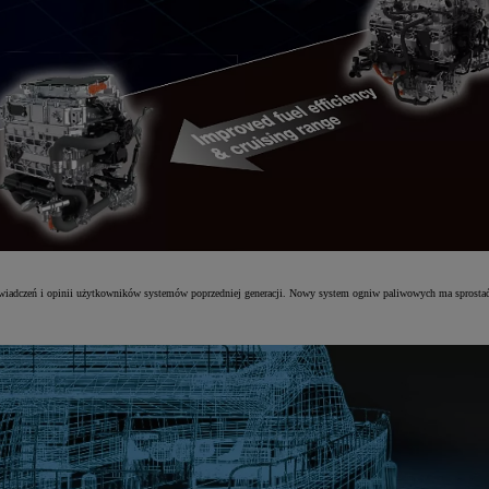
wiadczeń i opinii użytkowników systemów poprzedniej generacji. Nowy system ogniw paliwowych ma sprosta