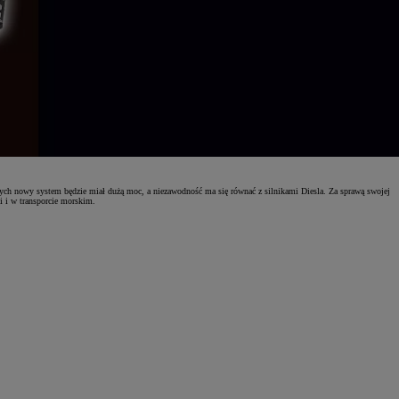
h nowy system będzie miał dużą moc, a niezawodność ma się równać z silnikami Diesla. Za sprawą swojej
 i w transporcie morskim.