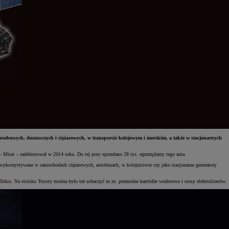
bowych, dostawczych i ciężarowych, w transporcie kolejowym i morskim, a także w stacjonarnych
rai – zadebiutował w 2014 roku. Do tej pory sprzedano 28 tys. egzemplarzy tego auta.
korzystywane w samochodach ciężarowych, autobusach, w kolejnictwie czy jako stacjonarne generatory
io. Na stoisku Toyoty można było też zobaczyć m.in. przenośne kartridże wodorowe i stosy elektrolizerów.