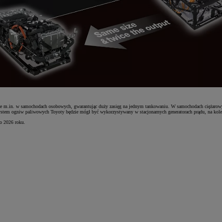
e m.in. w samochodach osobowych, gwarantując duży zasięg na jednym tankowaniu. W samochodach ciężarowyc
em ogniw paliwowych Toyoty będzie mógł być wykorzystywany w stacjonarnych generatorach prądu, na kolei
o 2026 roku.