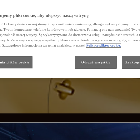
jemy pliki cookie, aby ulepszyć naszą witrynę
ć Ci korzystanie z naszej strony i usprawnić świadczenie usług, dlatego wykorzystujemy pliki co
na Twoim komputerze, telefonie komórkowym lub tablecie. Pomagają one nam zrozumieć Twoje 
cjonalność naszej witryny. Są wykorzystywane do dostarczania usług i narzędzi osób trzecich, a 
wych. Zalecamy akceptację wszystkich plików cookie. Jeżeli nie wyrażasz na to zgody, możesz 
a. Szczegółowe informacje na ten temat znajdziesz w naszej
Polityce plików cookie.
nia plików cookie
Odrzuć wszystkie
Zaakcept