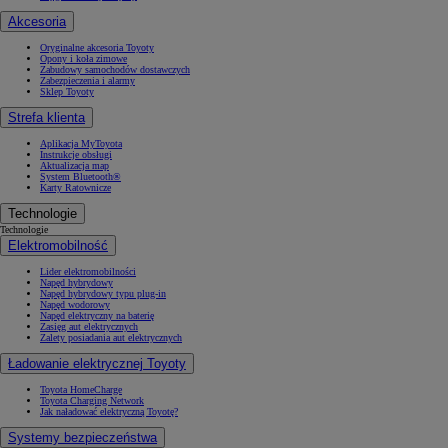
Akcesoria
Oryginalne akcesoria Toyoty
Opony i koła zimowe
Zabudowy samochodów dostawczych
Zabezpieczenia i alarmy
Sklep Toyoty
Strefa klienta
Aplikacja MyToyota
Instrukcje obsługi
Aktualizacja map
System Bluetooth®
Karty Ratownicze
Technologie
Technologie
Elektromobilność
Lider elektromobilności
Napęd hybrydowy
Napęd hybrydowy typu plug-in
Napęd wodorowy
Napęd elektryczny na baterię
Zasięg aut elektrycznych
Zalety posiadania aut elektrycznych
Ładowanie elektrycznej Toyoty
Toyota HomeCharge
Toyota Charging Network
Jak naładować elektryczną Toyotę?
Systemy bezpieczeństwa