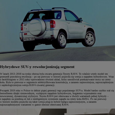
Hybrydowe SUV-y rewolucjonizują segment
W latach 2013–2018 na rynku obecna była czwarta generacja Toyoty RAV4. To właśnie wtedy model ten
przeszedł prawdziwą rewolucję – po raz pierwszy w historii pojawiła się wersja z napędem hybrydowym. Wraz
z faceliftingiem w 2015 roku wprowadzono również układ, który umożliwiał przekazywanie mocy na cztery
koła. Była to pierwsza w segmencie zelektryfikowana konstrukcja, a zarazem najmocniejsza, najoszczędniejsza
i najekologiczniejsza wersja RAV4 czwartej generacji.
Początek 2019 roku w Polsce to debiut piątej generacji tego popularnego SUV-a. Model bardzo szybko stał się
bestsellerem dzięki niezawodnym, wydajnym napędom hybrydowym, bogatemu wyposażeniu oraz
nowoczesnej, dynamicznej stylistyce. Toyota RAV4 jest oferowana w dwóch wariantach pełnej hybrydy –
z napędem na przednią oś lub z inteligentnym systemem napędu na cztery koła AWD-i. Po raz pierwszy
w historii modelu pojawiła się także wersja plug-in hybrid będąca najmocniejszym, a zarazem
najoszczędniejszym wariantem w gamie obecnie oferowanej RAV4.