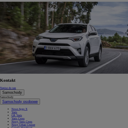
Kontakt
Napisz do nas
Samochody
Samochody
Samochody osobowe
Nowe Aygo X
Yaris
GR Yaris
Yaris Cross
Nowy Yaris Cross
Nowy Urban Cruiser
Corolla Hatchback