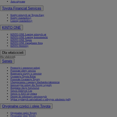
Auta używane
Toyota Financial Services
Kredyt niższych rat Toyota Easy
Kredyt standardowy
Leasing standardowy
KINTO ONE
KINTO ONE Leasing niższych rat
KINTO ONE Leasing konsumencki
KINTO ONE Najem
KINTO ONE Zarządzanie flotą
KINTO Mobility
Dla właścicieli
Dla właścicieli
Serwis
Promocje i sezonowe usługi
Pozostałe oferty serwisu
Rezerwacja wizyty w serwisie
Gwarancja Toyota Relax
Pozostałe Gwarancje Toyoty
Ubezpieczenia i naprawy blacharsko-lakiernicze
Innowacyjne usługi dla Twojej wygody
Bezpłatne Akcje Serwisowe
Serwis Dobrych Cen
Serwis w ASO się opłaca
Dostęp do informacji serwisowych
Wykaz wydanych zaświadczeń o odbytym szkoleniu (pdf)
Oryginalne części i oleje Toyota
Oryginalne części Toyoty
Oryginalne oleje Toyoty