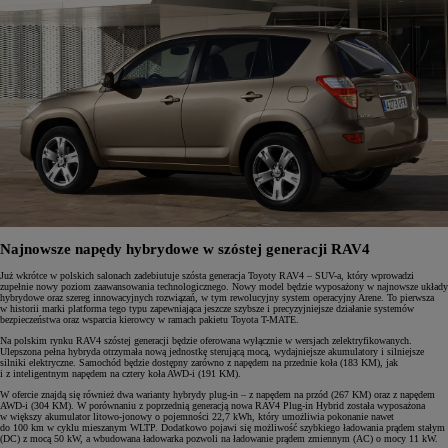
Najnowsze napędy hybrydowe w szóstej generacji RAV4
Już wkrótce w polskich salonach zadebiutuje szósta generacja Toyoty RAV4 – SUV-a, który wprowadzi
zupełnie nowy poziom zaawansowania technologicznego. Nowy model będzie wyposażony w najnowsze układy
hybrydowe oraz szereg innowacyjnych rozwiązań, w tym rewolucyjny system operacyjny Arene. To pierwsza
w historii marki platforma tego typu zapewniająca jeszcze szybsze i precyzyjniejsze działanie systemów
bezpieczeństwa oraz wsparcia kierowcy w ramach pakietu Toyota T-MATE.
Na polskim rynku RAV4 szóstej generacji będzie oferowana wyłącznie w wersjach zelektryfikowanych.
Ulepszona pełna hybryda otrzymała nową jednostkę sterującą mocą, wydajniejsze akumulatory i silniejsze
silniki elektryczne. Samochód będzie dostępny zarówno z napędem na przednie koła (183 KM), jak
i z inteligentnym napędem na cztery koła AWD-i (191 KM).
W ofercie znajdą się również dwa warianty hybrydy plug-in – z napędem na przód (267 KM) oraz z napędem
AWD-i (304 KM). W porównaniu z poprzednią generacją nowa RAV4 Plug-in Hybrid została wyposażona
w większy akumulator litowo-jonowy o pojemności 22,7 kWh, który umożliwia pokonanie nawet
do 100 km w cyklu mieszanym WLTP. Dodatkowo pojawi się możliwość szybkiego ładowania prądem stałym
(DC) z mocą 50 kW, a wbudowana ładowarka pozwoli na ładowanie prądem zmiennym (AC) o mocy 11 kW.