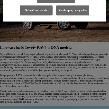
Odrzuć wszystkie
Zaakceptuj wszystkie
Innowacyjność Toyoty RAV4 w DNA modelu
Toyota RAV4 to model, który zapoczątkował segment kompaktowych SUV-ów, a każda jego kolejna generacja
wyznaczała nowe standardy w tej klasie, wprowadzając innowacyjne rozwiązania technologiczne. W Polsce
pierwsza odsłona RAV4 pojawiła się w 1996 roku jako wszechstronny samochód terenowo-rekreacyjny
dostępny w wersjach 3- i 5-drzwiowych, a także jako 3-drzwiowy wariant z miękkim dachem.
Charakterystyczne koło zapasowe umieszczone na tylnych drzwiach podkreślało off-roadowy styl auta. Model
wyróżniał się samonośnym nadwoziem i niezależnym zawieszeniem tylnej osi, co zapewniało mu znakomite
właściwości jezdne zarówno w mieście, jak i poza utwardzonymi drogami.
Druga generacja RAV4 wprowadziła wiele istotnych zmian – samochód zyskał nową platformę,
przeprojektowane zawieszenie oraz stały napęd na cztery koła. Poszerzono także ofertę wyposażenia, zwiększono
zakres regulacji foteli, a możliwość różnej konfiguracji tylnych siedzeń poprawiła funkcjonalność wnętrza.
Produkowana w latach 2000–2006 Toyota RAV4 stała się większa, bardziej komfortowa i lepiej wykonana pod
względem jakości materiałów.
Trzecie wcielenie modelu dostępnego na polskim rynku do 2012 roku nabrało wyraźnie rodzinnego charakteru.
Samochód został wydłużony o 19 cm, zyskał bardziej elegancką linię nadwozia i – zgodnie z oczekiwaniami
klientów – był oferowany wyłącznie w wersji 5-drzwiowej. W tej generacji po raz pierwszy zastosowano
nowoczesny napęd AWD sterowany elektronicznie, a także system wspomagający zjazd ze wzniesienia (DAC)
oraz asystenta ruszania pod górę (HAC).