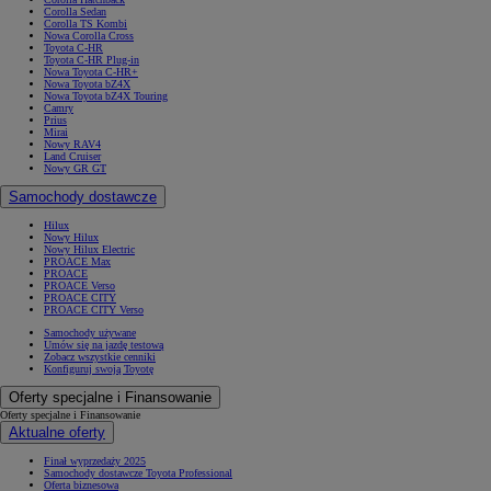
Corolla Sedan
Corolla TS Kombi
Nowa Corolla Cross
Toyota C-HR
Toyota C-HR Plug-in
Nowa Toyota C-HR+
Nowa Toyota bZ4X
Nowa Toyota bZ4X Touring
Camry
Prius
Mirai
Nowy RAV4
Land Cruiser
Nowy GR GT
Samochody dostawcze
Hilux
Nowy Hilux
Nowy Hilux Electric
PROACE Max
PROACE
PROACE Verso
PROACE CITY
PROACE CITY Verso
Samochody używane
Umów się na jazdę testową
Zobacz wszystkie cenniki
Konfiguruj swoją Toyotę
Oferty specjalne i Finansowanie
Oferty specjalne i Finansowanie
Aktualne oferty
Finał wyprzedaży 2025
Samochody dostawcze Toyota Professional
Oferta biznesowa