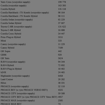
Yaris Cross (wszystkie napędy)
199 778
Corolla (wszystkie napędy)
163 393
Corolla Hybrid
135 118
Corolla Hatchback i TS Kombi (wszystkie napędy)
98 164
Corolla Hatchback i TS Kombi Hybrid
98 111
Corolla Sedan (wszystkie napędy)
65 229
Corolla Sedan Hybrid
37 007
Toyota C-HR (wszystkie napędy)
131 622
Toyota C-HR Hybrid
16 088
Corolla Cross Hybrid
54 447
Prius Plug-in Hybrid
3151
Mirai
533
Camry (wszystkie napędy)
11 229
Camry Hybrid
7189
GR Supra
442
GR86
920
GR Yaris
5624
RAV4 (wszystkie napędy)
94 344
RAV4 Hybrid
72 692
RAV4 Plug-in Hybrid
18 402
bZ4X
24 465
Highlander (wszystkie napędy)
6458
Land Cruiser
20 282
Hilux
38 331
PROACE (wszystkie napędy)
32 110
PROACE BEV (w tym PROACE VERSO BEV)
4325
PROACE CITY (wszystkie napędy)
59 588
PROACE CITY BEV (w tym PROACE CITY Verso BEV)
4957
PROACE MAX (wszystkie napędy)
2585
PROACE MAX BEV
74