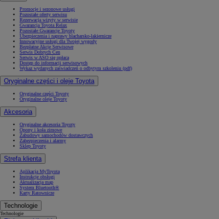
Promocje i sezonowe usługi
Pozostałe oferty serwisu
Rezerwacja wizyty w serwisie
Gwarancja Toyota Relax
Pozostałe Gwarancje Toyoty
Ubezpieczenia i naprawy blacharsko-lakiernicze
Innowacyjne usługi dla Twojej wygody
Bezpłatne Akcje Serwisowe
Serwis Dobrych Cen
Serwis w ASO się opłaca
Dostęp do informacji serwisowych
Wykaz wydanych zaświadczeń o odbytym szkoleniu (pdf)
Oryginalne części i oleje Toyota
Oryginalne części Toyoty
Oryginalne oleje Toyoty
Akcesoria
Oryginalne akcesoria Toyoty
Opony i koła zimowe
Zabudowy samochodów dostawczych
Zabezpieczenia i alarmy
Sklep Toyoty
Strefa klienta
Aplikacja MyToyota
Instrukcje obsługi
Aktualizacja map
System Bluetooth®
Karty Ratownicze
Technologie
Technologie