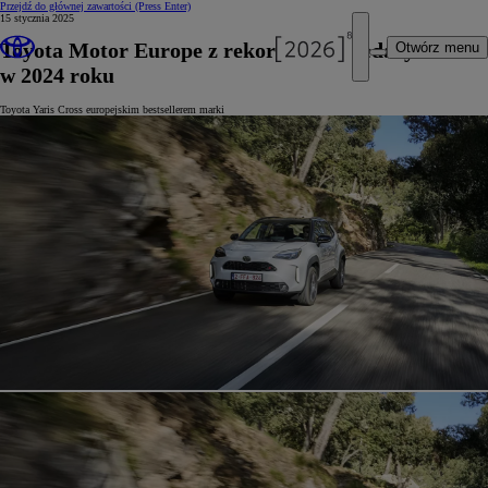
Przejdź do głównej zawartości
(Press Enter)
15 stycznia 2025
Toyota Motor Europe z rekordem sprzedaży
Otwórz menu
w 2024 roku
Toyota Yaris Cross europejskim bestsellerem marki