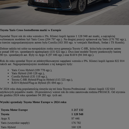
Toyota Yaris Cross bestsellerem marki w Europie
Sprzedaż Toyot rok do roku wzrosła o 3%. Klienci kupili łącznie 1 128 948 aut marki, a najczęściej
wybieranym modelem był Yaris Cross (204 797 egz.). Na drugiej pozycji uplasował się Yaris (176 782 egz.),
a trzecim najpopularniejszym autem była Corolla (163 393 egz. w wersjach Hatchback, Sedan i TS Kombi).
Dobrze radziła też sobie na europejskim rynku nowa generacja Toyoty C-HR, która była czwartym autem
z ponad 100 tys. sprzedanych egzemplarzy (131 622 egz.). Dwa inne modele Toyoty przekroczyły barierę
90 tys. sprzedanych aut. Były to Aygo X (97 446 egz.) oraz RAV4 (94 344 egz.).
Rok do roku sprzedaż Toyot ze zelektryfikowanymi napędami wzrosła o 9%. Klienci kupili łącznie 822 814
takich aut. Najpopularniejszymi modelami z tej kategorii były:
Yaris Cross Hybrid (199 778 egz.),
Yaris Hybrid (160 128 egz.),
Corolla Hybrid (135 118 egz.),
Toyota C-HR Hybrid/Plug-in Hybrid (115 525 egz.),
RAV4 Hybrid/Plug-in Hybrid (91 094 egz.).
W 2024 roku dużą popularnością cieszyła się też linia Toyota Professional – klienci kupili 132 614
użytkowych pojazdów marki. 20-procentowy wzrost rok do roku zanotowała rodzina PROACE. Od stycznia
do grudnia 2024 roku sprzedano 94 283 egz. tych aut.
Wyniki sprzedaży Toyota Motor Europe w 2024 roku
Toyota Motor Europe
1 217 132
Toyota
1 128 948
Aygo X
97 446
Yaris (wszystkie napędy)
176 782
Yaris Hybrid
160 128