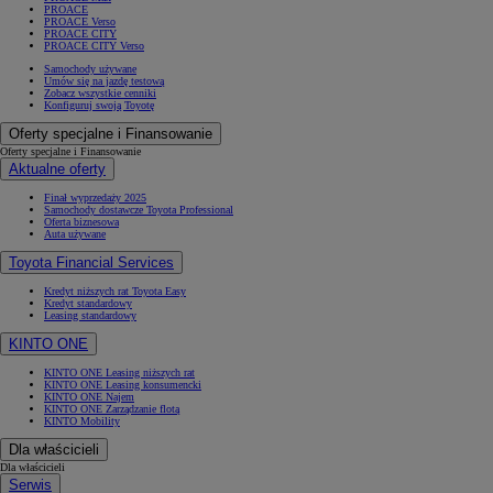
PROACE
PROACE Verso
PROACE CITY
PROACE CITY Verso
Samochody używane
Umów się na jazdę testową
Zobacz wszystkie cenniki
Konfiguruj swoją Toyotę
Oferty specjalne i Finansowanie
Oferty specjalne i Finansowanie
Aktualne oferty
Finał wyprzedaży 2025
Samochody dostawcze Toyota Professional
Oferta biznesowa
Auta używane
Toyota Financial Services
Kredyt niższych rat Toyota Easy
Kredyt standardowy
Leasing standardowy
KINTO ONE
KINTO ONE Leasing niższych rat
KINTO ONE Leasing konsumencki
KINTO ONE Najem
KINTO ONE Zarządzanie flotą
KINTO Mobility
Dla właścicieli
Dla właścicieli
Serwis