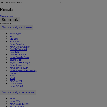
PROACE MAX BEV
74
Kontakt
Napisz do nas
Samochody
Samochody
Samochody osobowe
Nowe Aygo X
Yaris
GR Yaris
Yaris Cross
Nowy Yaris Cross
Nowy Urban Cruiser
Corolla Hatchback
Corolla Sedan
Corolla TS Kombi
Nowa Corolla Cross
Toyota C-HR
Toyota C-HR Plug-in
Nowa Toyota C-HR+
Nowa Toyota bZ4X
Nowa Toyota bZ4X Touring
Camry
Prius
Mirai
Nowy RAV4
Land Cruiser
Nowy GR GT
Samochody dostawcze
Hilux
Nowy Hilux
Nowy Hilux Electric
PROACE Max