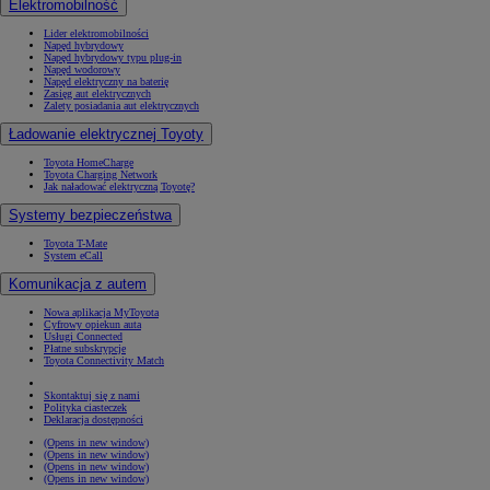
Elektromobilność
Lider elektromobilności
Napęd hybrydowy
Napęd hybrydowy typu plug-in
Napęd wodorowy
Napęd elektryczny na baterię
Zasięg aut elektrycznych
Zalety posiadania aut elektrycznych
Ładowanie elektrycznej Toyoty
Toyota HomeCharge
Toyota Charging Network
Jak naładować elektryczną Toyotę?
Systemy bezpieczeństwa
Toyota T-Mate
System eCall
Komunikacja z autem
Nowa aplikacja MyToyota
Cyfrowy opiekun auta
Usługi Connected
Płatne subskrypcje
Toyota Connectivity Match
Skontaktuj się z nami
Polityka ciasteczek
Deklaracja dostępności
(Opens in new window)
(Opens in new window)
(Opens in new window)
(Opens in new window)