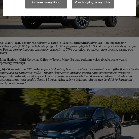
Odrzuć wszystkie
Zaakceptuj wszystkie
Co więcej, TME odnotowało wzrosty w każdej z kategorii zelektryfikowanych aut – od samochodów
elektrycznych (+18%) przez hybrydy plug-in (+36%) po pełne hybrydy (+9%). W Europie Zachodniej, w tym
w Polsce, zelektryfikowane samochody stanowiły aż 77% wszystkich pojazdów, które opuściły salony obu
marek.
Matt Harrison, Chief Corporate Officer w Toyota Motor Europe, podsumowując ubiegłoroczne wyniki
sprzedaży, zaznaczył:
„Wyniki sprzedaży w 2024 roku są potwierdzeniem, że nasza wielotorowa strategia elektryfikacji samochodów
odpowiada na potrzeby klientów. Osiągnęliśmy wzrost, oferując szeroką gamę nowoczesnych technologii
wspartych doskonałą reputacją marki oraz wysokim poziomem obsługi klientów w salonach. W 2025 roku
zaprezentujemy nowe modele Toyoty i Lexusa, dzięki którym będziemy mieć jeszcze bardziej konkurencyjną
ofertę samochodów”.