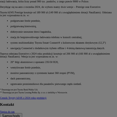
stacji ładowania, która liczy ponad 900 tys. punktów, z czego prawie 9000 w Polsce.
Decydując się na auto z rocznika 2024, do wyboru mamy dwie wersje – Prestige oraz Executive.
Toyota bZ4X Prestige kosztuje od 189 900 zł (149 900 zł z uwzględnieniem dotacji NaszEauto). Odmiana
ta jest wyposażona m.in. w:
podgrzewane fotele przednie,
podgrzewaną kierownicę,
elektrycznie unoszone drzwi bagażnika,
stację do bezprzewodowego ładowania telefonu w konsoli centralnej,
system multimedialny Toyota Smart Connect® z kolorowym ekranem dotykowym (12,3")
nawigację Connected z dodatkowym trybem offline i 4-letnią darmową transmisją danych.
Topowa odmiana Executive z 2024 roku produkcji kosztuje od 206 900 zł (166 900 zł z uwzględnieniem
dotacji NaszEauto). Wersja ta jest wyposażona m.in. w:
20" felgi aluminiowe z oponami 235/50 R20,
wentylowane fotele przednie,
monitor panoramiczny z systemem kamer 360 stopni (PVM),
dach panoramiczny,
ogrzewanie promiennikowe dla pasażerów pierwszego rzędu siedzeń.
* Finansującym jest Toyota Bank Polska S.A.
** Finansującym jest Toyota Leasing Polska Sp. z o.o. z siedzibą w Warszawie.
Cennik Toyoty bZ4X z 2024 roku produkcji
Kontakt
Napisz do nas
Samochody