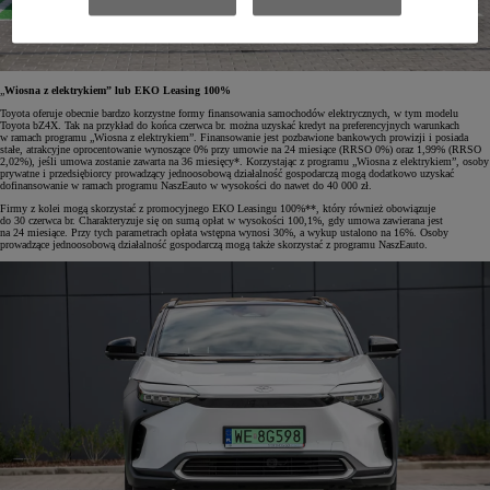
„
Wiosna z elektrykiem” lub EKO Leasing 100%
Toyota oferuje obecnie bardzo korzystne formy finansowania samochodów elektrycznych, w tym modelu
Toyota bZ4X. Tak na przykład do końca czerwca br. można uzyskać kredyt na preferencyjnych warunkach
w ramach programu „Wiosna z elektrykiem”. Finansowanie jest pozbawione bankowych prowizji i posiada
stałe, atrakcyjne oprocentowanie wynoszące 0% przy umowie na 24 miesiące (RRSO 0%) oraz 1,99% (RRSO
2,02%), jeśli umowa zostanie zawarta na 36 miesięcy*. Korzystając z programu „Wiosna z elektrykiem”, osoby
prywatne i przedsiębiorcy prowadzący jednoosobową działalność gospodarczą mogą dodatkowo uzyskać
dofinansowanie w ramach programu NaszEauto w wysokości do nawet do 40 000 zł.
Firmy z kolei mogą skorzystać z promocyjnego EKO Leasingu 100%**, który również obowiązuje
do 30 czerwca br. Charakteryzuje się on sumą opłat w wysokości 100,1%, gdy umowa zawierana jest
na 24 miesiące. Przy tych parametrach opłata wstępna wynosi 30%, a wykup ustalono na 16%. Osoby
prowadzące jednoosobową działalność gospodarczą mogą także skorzystać z programu NaszEauto.