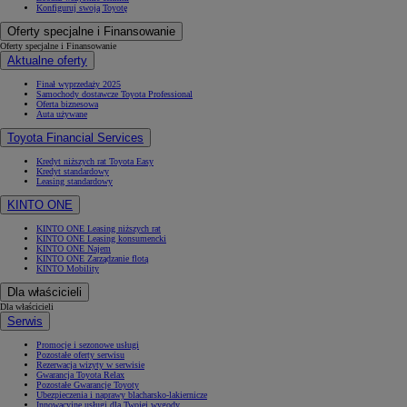
Konfiguruj swoją Toyotę
Oferty specjalne i Finansowanie
Oferty specjalne i Finansowanie
Aktualne oferty
Finał wyprzedaży 2025
Samochody dostawcze Toyota Professional
Oferta biznesowa
Auta używane
Toyota Financial Services
Kredyt niższych rat Toyota Easy
Kredyt standardowy
Leasing standardowy
KINTO ONE
KINTO ONE Leasing niższych rat
KINTO ONE Leasing konsumencki
KINTO ONE Najem
KINTO ONE Zarządzanie flotą
KINTO Mobility
Dla właścicieli
Dla właścicieli
Serwis
Promocje i sezonowe usługi
Pozostałe oferty serwisu
Rezerwacja wizyty w serwisie
Gwarancja Toyota Relax
Pozostałe Gwarancje Toyoty
Ubezpieczenia i naprawy blacharsko-lakiernicze
Innowacyjne usługi dla Twojej wygody