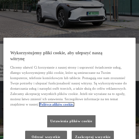
Do 30 czerwca 2025 roku u dilerów Toyoty w Polsce można skorzystać z programu „Wiosna
Wykorzystujemy pliki cookie, aby ulepszyć naszą
z elektrykiem” i uzyskać kredyt 0% na elektryczną Toyotę bZ4X. Przedłużono także ofertę EKO
Leasingu 100%. Dotyczy to zarówno ostatnich egzemplarzy bogato wyposażonych aut z 2024 roku
witrynę
produkcji, jak i samochodów wyprodukowanych w 2025 roku.
Toyota bZ4X to najbardziej przystępny elektryk w ofercie japońskiej marki. Ostatnie egzemplarze
Chcemy ułatwić Ci korzystanie z naszej strony i usprawnić świadczenie usług,
komfortowego i pojemnego SUV-a w bogatych wersjach wyposażenia z 2024 roku produkcji kosztują
dlatego wykorzystujemy pliki cookie, które są umieszczane na Twoim
od 189 900 zł. Jeżeli wykorzystamy maksymalną dotację w programie NaszEauto, cenę auta obniżymy nawet
do 149 900 zł, czyli do poziomu hybrydowych SUV-ów z segmentu C.
komputerze, telefonie komórkowym lub tablecie. Pomagają one nam zrozumieć
Twoje potrzeby i ulepszać funkcjonalność naszej witryny. Są wykorzystywane do
dostarczania usług i narzędzi osób trzecich, a także służą do celów reklamowych.
Zalecamy akceptację wszystkich plików cookie. Jeżeli nie wyrażasz na to zgody,
możesz łatwo zmienić ich ustawienia. Szczegółowe informacje na ten temat
znajdziesz w naszej
Polityce plików cookie.
Ustawienia plików cookie
Odrzuć wszystkie
Zaakceptuj wszystkie