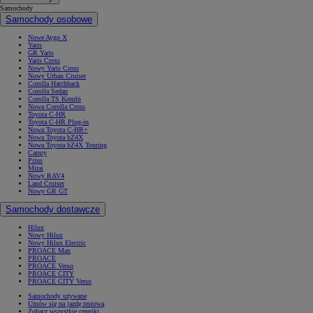
Samochody
Samochody osobowe
Nowe Aygo X
Yaris
GR Yaris
Yaris Cross
Nowy Yaris Cross
Nowy Urban Cruiser
Corolla Hatchback
Corolla Sedan
Corolla TS Kombi
Nowa Corolla Cross
Toyota C-HR
Toyota C-HR Plug-in
Nowa Toyota C-HR+
Nowa Toyota bZ4X
Nowa Toyota bZ4X Touring
Camry
Prius
Mirai
Nowy RAV4
Land Cruiser
Nowy GR GT
Samochody dostawcze
Hilux
Nowy Hilux
Nowy Hilux Electric
PROACE Max
PROACE
PROACE Verso
PROACE CITY
PROACE CITY Verso
Samochody używane
Umów się na jazdę testową
Zobacz wszystkie cenniki