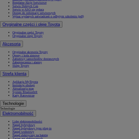
Bezpłatne Akcje Serwisowe
Serwis Dobrych Cen
Serwis w ASO się opłaca
Dostęp do informacji serwisowych
Wykaz wydanych zaświadczeń o odbytym szkoleniu (pdf)
Oryginalne części i oleje Toyota
Oryginalne części Toyoty
Oryginalne oleje Toyoty
Akcesoria
Oryginalne akcesoria Toyoty
Opony i koła zimowe
Zabudowy samochodów dostawczych
Zabezpieczenia i alarmy
Sklep Toyoty
Strefa klienta
Aplikacja MyToyota
Instrukcje obsługi
Aktualizacja map
System Bluetooth®
Karty Ratownicze
Technologie
Technologie
Elektromobilność
Lider elektromobilności
Napęd hybrydowy
Napęd hybrydowy typu plug-in
Napęd wodorowy
Napęd elektryczny na baterię
Zasięg aut elektrycznych