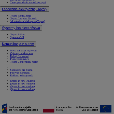
Zalety posiadania aut elektrycznych
Ładowanie elektrycznej Toyoty
Toyota HomeCharge
Toyota Charging Network
Jak naładować elektryczną Toyotę?
Systemy bezpieczeństwa
Toyota T-Mate
System eCall
Komunikacja z autem
Nowa aplikacja MyToyota
Cyfrowy opiekun auta
Usługi Connected
Płatne subskrypcje
Toyota Connectivity Match
Skontaktuj się z nami
Polityka ciasteczek
Deklaracja dostępności
(Opens in new window)
(Opens in new window)
(Opens in new window)
(Opens in new window)