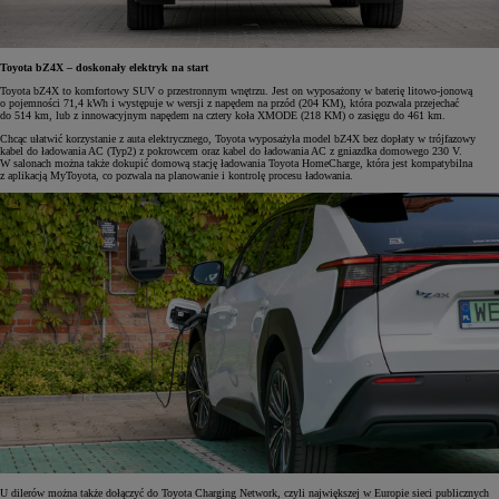
Toyota bZ4X – doskonały elektryk na start
Toyota bZ4X to komfortowy SUV o przestronnym wnętrzu. Jest on wyposażony w baterię litowo-jonową
o pojemności 71,4 kWh i występuje w wersji z napędem na przód (204 KM), która pozwala przejechać
do 514 km, lub z innowacyjnym napędem na cztery koła XMODE (218 KM) o zasięgu do 461 km.
Chcąc ułatwić korzystanie z auta elektrycznego, Toyota wyposażyła model bZ4X bez dopłaty w trójfazowy
kabel do ładowania AC (Typ2) z pokrowcem oraz kabel do ładowania AC z gniazdka domowego 230 V.
W salonach można także dokupić domową stację ładowania Toyota HomeCharge, która jest kompatybilna
z aplikacją MyToyota, co pozwala na planowanie i kontrolę procesu ładowania.
U dilerów można także dołączyć do Toyota Charging Network, czyli największej w Europie sieci publicznych