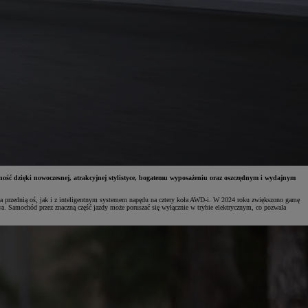
ność dzięki nowoczesnej, atrakcyjnej stylistyce, bogatemu wyposażeniu oraz oszczędnym i wydajnym
 przednią oś, jak i z inteligentnym systemem napędu na cztery koła AWD-i. W 2024 roku zwiększono gamę
a. Samochód przez znaczną część jazdy może poruszać się wyłącznie w trybie elektrycznym, co pozwala