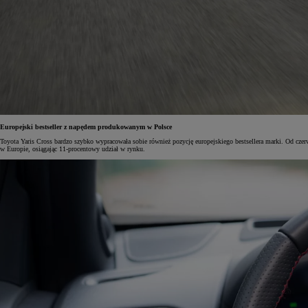
Od
105 300 zł
Corolla Hatchback
HYBRID
Europejski bestseller z napędem produkowanym w Polsce
Toyota Yaris Cross bardzo szybko wypracowała sobie również pozycję europejskiego bestsellera marki. Od cze
w Europie, osiągając 11-procentowy udział w rynku.