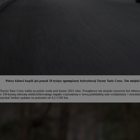
Polscy klienci kupili już ponad 50 tysięcy egzemplarzy hybrydowej Toyoty Yaris Cross. Ten miejs
Toyota Yaris Cross trafiła na polski rynek pod koniec 2021 roku. Początkowo ten miejski crossover był o
o 130-konną odmianę zelektryfikowanego napędu wyposażoną w nową przekładnię oraz wydajniejszy i mocniejszy
Od
81 900 zł
uzyskać średnie spalanie na poziomie od 4,5 l/100 km.
Yaris Cross
HYBRID