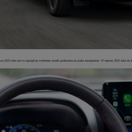
rwca 2023 roku jest to najczęściej wybierany model producenta na rynku europejskim. W samym 2025 roku do k