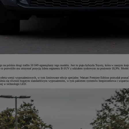
 na polskie drogi trafiło 50 049 egzemplarzy tego modelu. Jest to piąta hybryda Toyoty, która w naszym kraj
, co pozwoliło mu utrzymać pozycję lidera segmentu B-SUV z udziałem rynkowym na poziomie 18,9%. Model jes
erta wersji wyposażeniowych, w tym limitowane edycje specjalne. Wariant Premiere Edition pozwalał poznać pe
różnia się również bogatym standardowym wyposażeniem, w tym pakietem systemów bezpieczeństwa i wsparcia
nej w technologii LED.