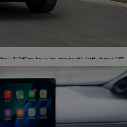
lientów trafiło 200 477 egzemplarzy miejskiego crossovera, który zakończył rok jako lider segmentu B-SUV