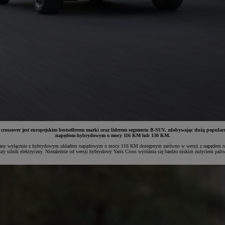
ki crossover jest europejskim bestsellerem marki oraz liderem segmentu B-SUV, zdobywając dużą popular
napędom hybrydowym o mocy 116 KM lub 130 KM.
ferowany wyłącznie z hybrydowym układem napędowym o mocy 116 KM dostępnym zarówno w wersji z napędem na
 silnik elektryczny. Niezależnie od wersji hybrydowy Yaris Cross wyróżnia się bardzo niskim zużyciem paliw