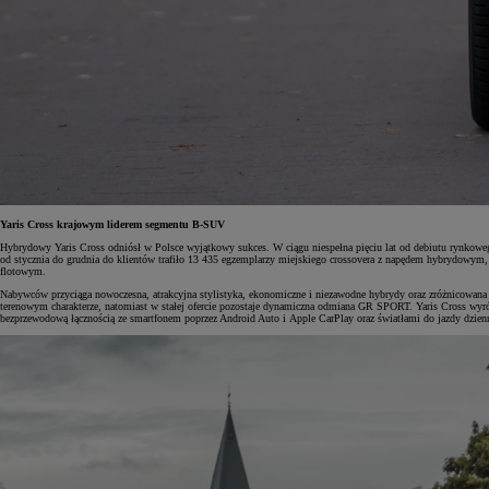
Yaris Cross krajowym liderem segmentu B-SUV
Hybrydowy Yaris Cross odniósł w Polsce wyjątkowy sukces. W ciągu niespełna pięciu lat od debiutu rynkowego
od stycznia do grudnia do klientów trafiło 13 435 egzemplarzy miejskiego crossovera z napędem hybrydowym
flotowym.
Nabywców przyciąga nowoczesna, atrakcyjna stylistyka, ekonomiczne i niezawodne hybrydy oraz zróżnicowana of
terenowym charakterze, natomiast w stałej ofercie pozostaje dynamiczna odmiana GR SPORT. Yaris Cross wy
bezprzewodową łącznością ze smartfonem poprzez Android Auto i Apple CarPlay oraz światłami do jazdy dzien