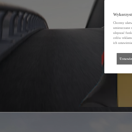
Wykorzystu
Chcemy ułatwi
umieszczane 
ulepszać funk
celów reklamo
ich ustawieni
Ustawie