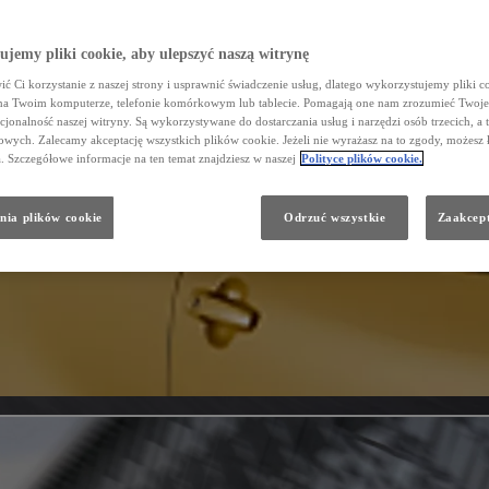
jemy pliki cookie, aby ulepszyć naszą witrynę
ć Ci korzystanie z naszej strony i usprawnić świadczenie usług, dlatego wykorzystujemy pliki co
na Twoim komputerze, telefonie komórkowym lub tablecie. Pomagają one nam zrozumieć Twoje 
cjonalność naszej witryny. Są wykorzystywane do dostarczania usług i narzędzi osób trzecich, a 
wych. Zalecamy akceptację wszystkich plików cookie. Jeżeli nie wyrażasz na to zgody, możesz 
a. Szczegółowe informacje na ten temat znajdziesz w naszej
Polityce plików cookie.
nia plików cookie
Odrzuć wszystkie
Zaakcept