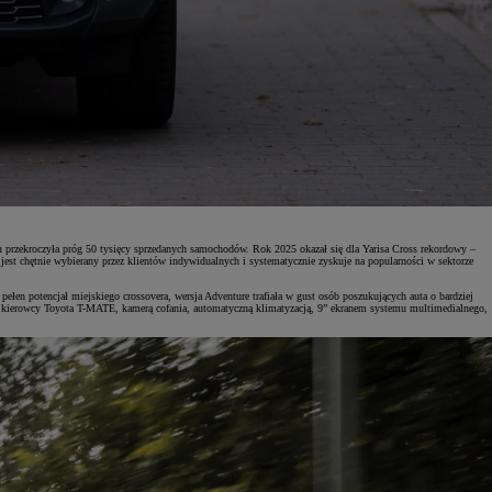
u przekroczyła próg 50 tysięcy sprzedanych samochodów. Rok 2025 okazał się dla Yarisa Cross rekordowy –
t chętnie wybierany przez klientów indywidualnych i systematycznie zyskuje na popularności w sektorze
łen potencjał miejskiego crossovera, wersja Adventure trafiała w gust osób poszukujących auta o bardziej
 kierowcy Toyota T-MATE, kamerą cofania, automatyczną klimatyzacją, 9” ekranem systemu multimedialnego,