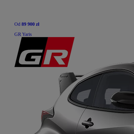
Od
89 900 zł
GR Yaris