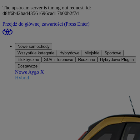
The upstream server is timing out request_id:
d8ff6b42bad43561696cad17b00b2f7d
Przejdź do głównej zawartości
(Press Enter)
Nowe samochody
Wszystkie kategorie
Hybrydowe
Miejskie
Sportowe
Elektryczne
SUV i Terenowe
Rodzinne
Hybrydowe Plug-in
Dostawcze
Nowe Aygo X
Hybrid