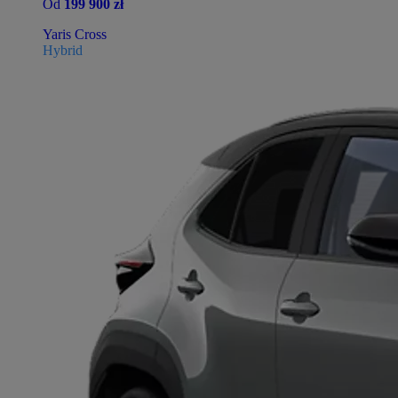
Od
199 900 zł
Yaris Cross
Hybrid