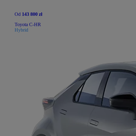
Od
143 800 zł
Toyota C-HR
Hybrid