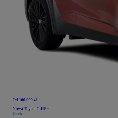
Od
160 900 zł
Nowa Toyota C-HR+
Electric