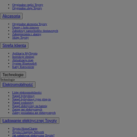
Oryginalne części Toyoty
Oryginalne oleje Toyoty
Akcesoria
Oryginalne akcesoria Toyoty
Opony i koła zimowe
Zabudowy samochodów dostawczych
Zabezpieczenia i alarmy
Sklep Toyoty
Strefa klienta
Aplikacja MyToyota
Instrukcje obsługi
Aktualizacja map
System Bluetooth®
Karty Ratownicze
Technologie
Technologie
Elektromobilność
Lider elektromobilności
Napęd hybrydowy
Napęd hybrydowy typu plug-in
Napęd wodorowy
Napęd elektryczny na baterię
Zasięg aut elektrycznych
Zalety posiadania aut elektrycznych
Ładowanie elektrycznej Toyoty
Toyota HomeCharge
Toyota Charging Network
Jak naładować elektryczną Toyotę?