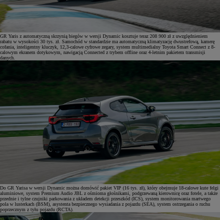
GR Yaris z automatyczną skrzynią biegów w wersji Dynamic kosztuje teraz 208 900 zł z uwzględnieniem
rabatu w wysokości 30 tys. zł. Samochód w standardzie ma automatyczną klimatyzację dwustrefową, kamerę
cofania, inteligentny kluczyk, 12,3-calowe cyfrowe zegary, system multimedialny Toyota Smart Connect z 8-
calowym ekranem dotykowym, nawigacją Connected z trybem offline oraz 4-letnim pakietem transmisji
danych.
Do GR Yarisa w wersji Dynamic można domówić pakiet VIP (16 tys. zł), który obejmuje 18-calowe kute felgi
aluminiowe, system Premium Audio JBL z ośmioma głośnikami, podgrzewaną kierownicę oraz fotele, a także
przednie i tylne czujniki parkowania z układem detekcji przeszkód (ICS), system monitorowania martwego
pola w lusterkach (BSM), asystenta bezpiecznego wysiadania z pojazdu (SEA), system ostrzegania o ruchu
poprzecznym z tyłu pojazdu (RCTA).