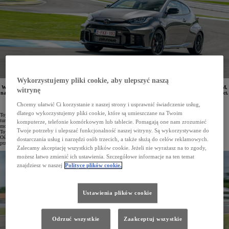
Wykorzystujemy pliki cookie, aby ulepszyć naszą
W salonach Toyoty dostępne są ostatnie egzemplarze hot-hatcha GR Yaris z silnikiem o mocy 280 KM,
witrynę
napędem na cztery koła GR FOUR i automatyczną, 8-biegową skrzynią biegów GAZOO Racing Direct.
Fabrycznie nowe egzemplarze objęto rabatem w wysokości 30 tys. zł. Samochód kosztuje teraz
od 208 900 zł.
Chcemy ułatwić Ci korzystanie z naszej strony i usprawnić świadczenie usług,
dlatego wykorzystujemy pliki cookie, które są umieszczane na Twoim
Toyota GR Yaris to jeden z ostatnich prawdziwie sportowych hot-hatchy na rynku. Samochód napędza
turbodoładowany, trzycylindrowy silnik o pojemności 1,6 litra o mocy 280 KM i 390 Nm maksymalnego
komputerze, telefonie komórkowym lub tablecie. Pomagają one nam zrozumieć
momentu obrotowego. Opracowany we współpracy z najlepszymi kierowcami rajdowymi i wyścigowymi
Twoje potrzeby i ulepszać funkcjonalność naszej witryny. Są wykorzystywane do
Toyoty GR Yaris ma napęd na cztery koła GR FOUR oraz przedni i tylne dyferencjał Torsen LSD.
Ośmiobiegowa skrzynia automatyczna GAZOO Racing Direct charakteryzuje się ultraszybkimi zmianami
dostarczania usług i narzędzi osób trzecich, a także służą do celów reklamowych.
przełożeń, a sześciobiegowa skrzynia manualna to propozycja dla miłośników mechanicznej motoryzacji.
Zalecamy akceptację wszystkich plików cookie. Jeżeli nie wyrażasz na to zgody,
możesz łatwo zmienić ich ustawienia. Szczegółowe informacje na ten temat
znajdziesz w naszej
Polityce plików cookie.
Ustawienia plików cookie
Odrzuć wszystkie
Zaakceptuj wszystkie