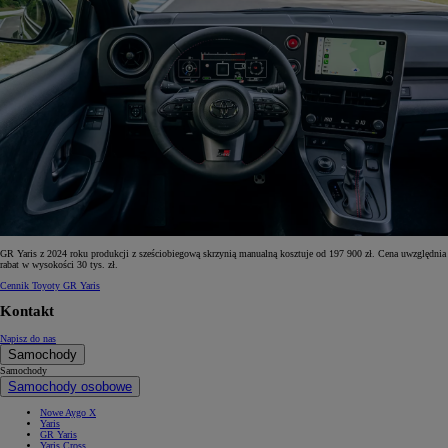
GR Yaris z 2024 roku produkcji z sześciobiegową skrzynią manualną kosztuje od 197 900 zł. Cena uwzględnia
rabat w wysokości 30 tys. zł.
Cennik Toyoty GR Yaris
Kontakt
Napisz do nas
Samochody
Samochody
Samochody osobowe
Nowe Aygo X
Yaris
GR Yaris
Yaris Cross