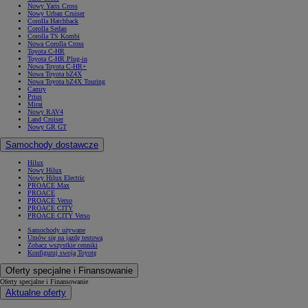
Nowy Yaris Cross
Nowy Urban Cruiser
Corolla Hatchback
Corolla Sedan
Corolla TS Kombi
Nowa Corolla Cross
Toyota C-HR
Toyota C-HR Plug-in
Nowa Toyota C-HR+
Nowa Toyota bZ4X
Nowa Toyota bZ4X Touring
Camry
Prius
Mirai
Nowy RAV4
Land Cruiser
Nowy GR GT
Samochody dostawcze
Hilux
Nowy Hilux
Nowy Hilux Electric
PROACE Max
PROACE
PROACE Verso
PROACE CITY
PROACE CITY Verso
Samochody używane
Umów się na jazdę testową
Zobacz wszystkie cenniki
Konfiguruj swoją Toyotę
Oferty specjalne i Finansowanie
Oferty specjalne i Finansowanie
Aktualne oferty