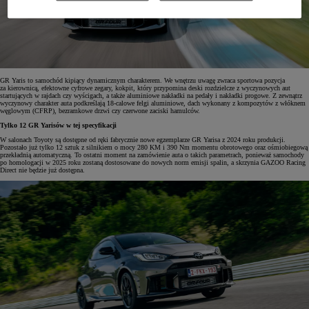
GR Yaris to samochód kipiący dynamicznym charakterem. We wnętrzu uwagę zwraca sportowa pozycja
za kierownicą, efektowne cyfrowe zegary, kokpit, który przypomina deski rozdzielcze z wyczynowych aut
startujących w rajdach czy wyścigach, a także aluminiowe nakładki na pedały i nakładki progowe. Z zewnątrz
wyczynowy charakter auta podkreślają 18-calowe felgi aluminiowe, dach wykonany z kompozytów z włóknem
węglowym (CFRP), bezramkowe drzwi czy czerwone zaciski hamulców.
Tylko 12 GR Yarisów w tej specyfikacji
W salonach Toyoty są dostępne od ręki fabrycznie nowe egzemplarze GR Yarisa z 2024 roku produkcji.
Pozostało już tylko 12 sztuk z silnikiem o mocy 280 KM i 390 Nm momentu obrotowego oraz ośmiobiegową
przekładnią automatyczną. To ostatni moment na zamówienie auta o takich parametrach, ponieważ samochody
po homologacji w 2025 roku zostaną dostosowane do nowych norm emisji spalin, a skrzynia GAZOO Racing
Direct nie będzie już dostępna.