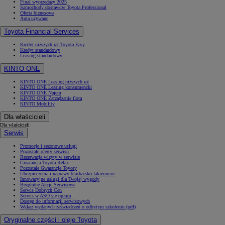
Finał wyprzedaży 2025
Samochody dostawcze Toyota Professional
Oferta biznesowa
Auta używane
Toyota Financial Services
Kredyt niższych rat Toyota Easy
Kredyt standardowy
Leasing standardowy
KINTO ONE
KINTO ONE Leasing niższych rat
KINTO ONE Leasing konsumencki
KINTO ONE Najem
KINTO ONE Zarządzanie flotą
KINTO Mobility
Dla właścicieli
Dla właścicieli
Serwis
Promocje i sezonowe usługi
Pozostałe oferty serwisu
Rezerwacja wizyty w serwisie
Gwarancja Toyota Relax
Pozostałe Gwarancje Toyoty
Ubezpieczenia i naprawy blacharsko-lakiernicze
Innowacyjne usługi dla Twojej wygody
Bezpłatne Akcje Serwisowe
Serwis Dobrych Cen
Serwis w ASO się opłaca
Dostęp do informacji serwisowych
Wykaz wydanych zaświadczeń o odbytym szkoleniu (pdf)
Oryginalne części i oleje Toyota