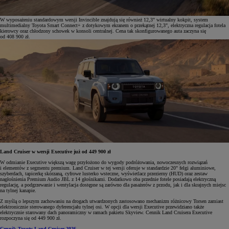
W wyposażeniu standardowym wersji Invincible znajdują się również 12,3" wirtualny kokpit, system
multimedialny Toyota Smart Connect+ z dotykowym ekranem o przekątnej 12,3", elektryczna regulacja fotela
kierowcy oraz chłodzony schowek w konsoli centralnej. Cena tak skonfigurowanego auta zaczyna się
od 408 900 zł.
Land Cruiser w wersji Executive już od 449 900 zł
W odmianie Executive większą wagę przyłożono do wygody podróżowania, nowoczesnych rozwiązań
i elementów z segmentu premium. Land Cruiser w tej wersji oferuje w standardzie 20" felgi aluminiowe,
szyberdach, tapicerkę skórzaną, cyfrowe lusterko wsteczne, wyświetlacz przezierny (HUD) oraz zestaw
nagłośnienia Premium Audio JBL z 14 głośnikami. Dodatkowo oba przednie fotele posiadają elektryczną
regulację, a podgrzewanie i wentylacja dostępne są zarówno dla pasażerów z przodu, jak i dla skrajnych miejsc
na tylnej kanapie.
Z myślą o lepszym zachowaniu na drogach utwardzonych zastosowano mechanizm różnicowy Torsen zamiast
elektronicznie sterowanego dyferencjału tylnej osi. W opcji dla wersji Executive przewidziano także
elektrycznie starowany dach panoramiczny w ramach pakietu Skyview. Cennik Land Cruisera Executive
rozpoczyna się od 449 900 zł.
Cennik Toyoty Land Cruiser 2026