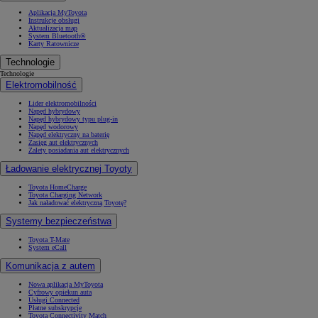
Aplikacja MyToyota
Instrukcje obsługi
Aktualizacja map
System Bluetooth®
Karty Ratownicze
Technologie
Technologie
Elektromobilność
Lider elektromobilności
Napęd hybrydowy
Napęd hybrydowy typu plug-in
Napęd wodorowy
Napęd elektryczny na baterię
Zasięg aut elektrycznych
Zalety posiadania aut elektrycznych
Ładowanie elektrycznej Toyoty
Toyota HomeCharge
Toyota Charging Network
Jak naładować elektryczną Toyotę?
Systemy bezpieczeństwa
Toyota T-Mate
System eCall
Komunikacja z autem
Nowa aplikacja MyToyota
Cyfrowy opiekun auta
Usługi Connected
Płatne subskrypcje
Toyota Connectivity Match