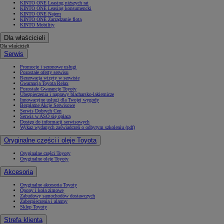
KINTO ONE Leasing niższych rat
KINTO ONE Leasing konsumencki
KINTO ONE Najem
KINTO ONE Zarządzanie flotą
KINTO Mobility
Dla właścicieli
Dla właścicieli
Serwis
Promocje i sezonowe usługi
Pozostałe oferty serwisu
Rezerwacja wizyty w serwisie
Gwarancja Toyota Relax
Pozostałe Gwarancje Toyoty
Ubezpieczenia i naprawy blacharsko-lakiernicze
Innowacyjne usługi dla Twojej wygody
Bezpłatne Akcje Serwisowe
Serwis Dobrych Cen
Serwis w ASO się opłaca
Dostęp do informacji serwisowych
Wykaz wydanych zaświadczeń o odbytym szkoleniu (pdf)
Oryginalne części i oleje Toyota
Oryginalne części Toyoty
Oryginalne oleje Toyoty
Akcesoria
Oryginalne akcesoria Toyoty
Opony i koła zimowe
Zabudowy samochodów dostawczych
Zabezpieczenia i alarmy
Sklep Toyoty
Strefa klienta