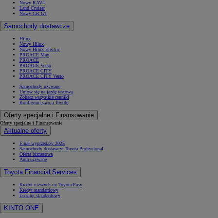
Nowy RAV4
Land Cruiser
Nowy GR GT
Samochody dostawcze
Hilux
Nowy Hilux
Nowy Hilux Electric
PROACE Max
PROACE
PROACE Verso
PROACE CITY
PROACE CITY Verso
Samochody używane
Umów się na jazdę testową
Zobacz wszystkie cenniki
Konfiguruj swoją Toyotę
Oferty specjalne i Finansowanie
Oferty specjalne i Finansowanie
Aktualne oferty
Finał wyprzedaży 2025
Samochody dostawcze Toyota Professional
Oferta biznesowa
Auta używane
Toyota Financial Services
Kredyt niższych rat Toyota Easy
Kredyt standardowy
Leasing standardowy
KINTO ONE