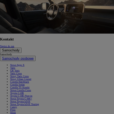
Kontakt
Napisz do nas
Samochody
Samochody
Samochody osobowe
Nowe Aygo X
Yaris
GR Yaris
Yaris Cross
Nowy Yaris Cross
Nowy Urban Cruiser
Corolla Hatchback
Corolla Sedan
Corolla TS Kombi
Nowa Corolla Cross
Toyota C-HR
Toyota C-HR Plug-in
Nowa Toyota C-HR+
Nowa Toyota bZ4X
Nowa Toyota bZ4X Touring
Camry
Prius
Mirai