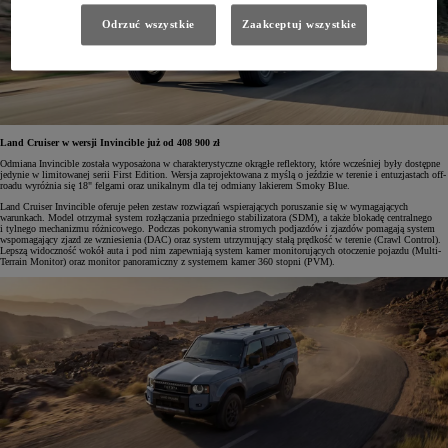
Odrzuć wszystkie
Zaakceptuj wszystkie
Land Cruiser w wersji Invincible już od 408 900 zł
Odmiana Invincible została wyposażona w charakterystyczne okrągłe reflektory, które wcześniej były dostępne
jedynie w limitowanej serii First Edition. Wersja zaprojektowana z myślą o jeździe w terenie i entuzjastach off-
roadu wyróżnia się 18" felgami oraz unikalnym dla tej odmiany lakierem Smoky Blue.
Land Cruiser Invincible oferuje pełen zestaw rozwiązań wspierających poruszanie się w wymagających
warunkach. Model otrzymał system rozłączania przedniego stabilizatora (SDM), a także blokadę centralnego
i tylnego mechanizmu różnicowego. Podczas pokonywania stromych podjazdów i zjazdów pomagają system
wspomagający zjazd ze wzniesienia (DAC) oraz system utrzymujący stałą prędkość w terenie (Crawl Control).
Lepszą widoczność wokół auta i pod nim zapewniają system kamer monitorujących otoczenie pojazdu (Multi-
Terrain Monitor) oraz monitor panoramiczny z systemem kamer 360 stopni (PVM).