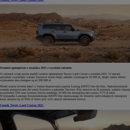
Ostatnie egzemplarze z rocznika 2025 z wysokim rabatem
W salonach wciąż można znaleźć ostatnie egzemplarze Toyoty Land Cruiser z rocznika 2025. W ramach
specjalnej wyprzedaży wariant Executive został objęty rabatem wynoszącym 50 000 zł, dzięki czemu dobrze
wyposażone auta dostępne są od 399 900 zł.
Model można również nabyć w formie finansowania poprzez Leasing KINTO One dla firm. Najkorzystniejsze
warunki przygotowano dla wersji Executive z pakietem Skyview. Przy umowie na 36 miesięcy, wpłacie własnej
na poziomie 10% oraz rocznym limicie przebiegu 20 000 km miesięczna rata wynosi 3775 zł netto.
W przypadku Leasingu Konsumenckiego KINTO One skierowanego do klientów indywidualnych miesięczny
koszt zaczyna się od 4643 zł brutto przy tych samych założeniach umowy.
Cennik Toyoty Land Cruiser 2025