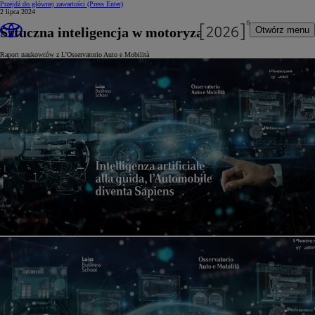
Przejdź do głównej zawartości
(Press Enter)
2 lipca 2024
Sztuczna inteligencja w motoryzacji
Otwórz menu
Raport naukowców z L’Osservatorio Auto e Mobilità