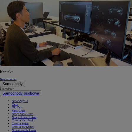
Kontakt
Napisz do nas
Samochody
Samochody
Samochody osobowe
Nowe Aygo X
Yaris
GR Yaris
Yaris Cross
Nowy Yaris Cross
Nowy Urban Cruiser
Corolla Hatchback
Corolla Sedan
Corolla TS Kombi
Nowa Corolla Cross