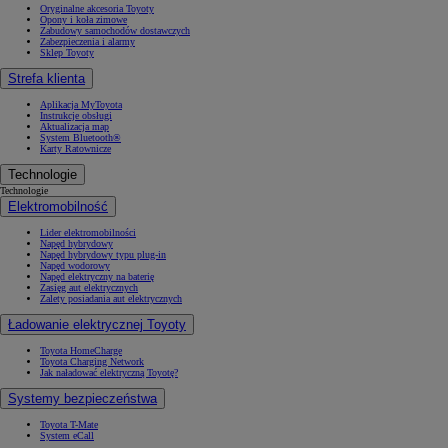
Oryginalne akcesoria Toyoty
Opony i koła zimowe
Zabudowy samochodów dostawczych
Zabezpieczenia i alarmy
Sklep Toyoty
Strefa klienta
Aplikacja MyToyota
Instrukcje obsługi
Aktualizacja map
System Bluetooth®
Karty Ratownicze
Technologie
Technologie
Elektromobilność
Lider elektromobilności
Napęd hybrydowy
Napęd hybrydowy typu plug-in
Napęd wodorowy
Napęd elektryczny na baterię
Zasięg aut elektrycznych
Zalety posiadania aut elektrycznych
Ładowanie elektrycznej Toyoty
Toyota HomeCharge
Toyota Charging Network
Jak naładować elektryczną Toyotę?
Systemy bezpieczeństwa
Toyota T-Mate
System eCall