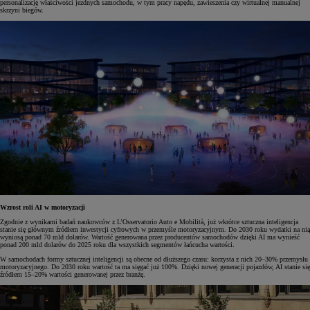
personalizację właściwości jezdnych samochodu, w tym pracy napędu, zawieszenia czy wirtualnej manualnej
skrzyni biegów.
Wzrost roli AI w motoryzacji
Zgodnie z wynikami badań naukowców z L’Osservatorio Auto e Mobilità, już wkrótce sztuczna inteligencja
stanie się głównym źródłem inwestycji cyfrowych w przemyśle motoryzacyjnym. Do 2030 roku wydatki na nią
wyniosą ponad 70 mld dolarów. Wartość generowana przez producentów samochodów dzięki AI ma wynieść
ponad 200 mld dolarów do 2025 roku dla wszystkich segmentów łańcucha wartości.
W samochodach formy sztucznej inteligencji są obecne od dłuższego czasu: korzysta z nich 20–30% przemysłu
motoryzacyjnego. Do 2030 roku wartość ta ma sięgać już 100%. Dzięki nowej generacji pojazdów, AI stanie się
źródłem 15–20% wartości generowanej przez branżę.