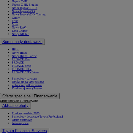
Toyota C-HR
Toyota C-HR Plug-in
Nowa Toyota C-HR+
Nowa Toyota bZ4X
Nowa Toyota bZ4X Touring
Camry
Prius
Mirai
Nowy RAV4
Land Cruiser
Nowy GR GT
Samochody dostawcze
Hilux
Nowy Hilux
Nowy Hilux Electric
PROACE Max
PROACE
PROACE Verso
PROACE CITY
PROACE CITY Verso
Samochody używane
Umów się na jazdę testową
Zobacz wszystkie cenniki
Konfiguruj swoją Toyotę
Oferty specjalne i Finansowanie
Oferty specjalne i Finansowanie
Aktualne oferty
Finał wyprzedaży 2025
Samochody dostawcze Toyota Professional
Oferta biznesowa
Auta używane
Toyota Financial Services