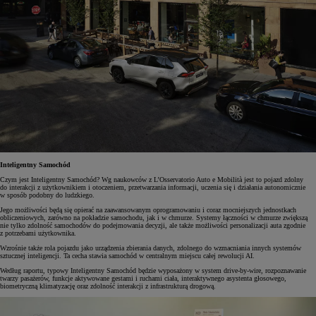
Inteligentny Samochód
Czym jest Inteligentny Samochód? Wg naukowców z L’Osservatorio Auto e Mobilità jest to pojazd zdolny
do interakcji z użytkownikiem i otoczeniem, przetwarzania informacji, uczenia się i działania autonomicznie
w sposób podobny do ludzkiego.
Jego możliwości będą się opierać na zaawansowanym oprogramowaniu i coraz mocniejszych jednostkach
obliczeniowych, zarówno na pokładzie samochodu, jak i w chmurze. Systemy łączności w chmurze zwiększą
nie tylko zdolność samochodów do podejmowania decyzji, ale także możliwości personalizacji auta zgodnie
z potrzebami użytkownika.
Wzrośnie także rola pojazdu jako urządzenia zbierania danych, zdolnego do wzmacniania innych systemów
sztucznej inteligencji. Ta cecha stawia samochód w centralnym miejscu całej rewolucji AI.
Według raportu, typowy Inteligentny Samochód będzie wyposażony w system drive-by-wire, rozpoznawanie
twarzy pasażerów, funkcje aktywowane gestami i ruchami ciała, interaktywnego asystenta głosowego,
biometryczną klimatyzację oraz zdolność interakcji z infrastrukturą drogową.