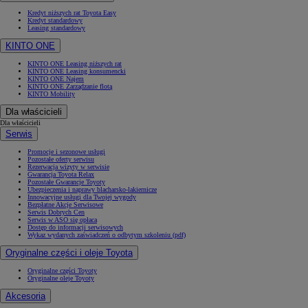
Kredyt niższych rat Toyota Easy
Kredyt standardowy
Leasing standardowy
KINTO ONE
KINTO ONE Leasing niższych rat
KINTO ONE Leasing konsumencki
KINTO ONE Najem
KINTO ONE Zarządzanie flotą
KINTO Mobility
Dla właścicieli
Dla właścicieli
Serwis
Promocje i sezonowe usługi
Pozostałe oferty serwisu
Rezerwacja wizyty w serwisie
Gwarancja Toyota Relax
Pozostałe Gwarancje Toyoty
Ubezpieczenia i naprawy blacharsko-lakiernicze
Innowacyjne usługi dla Twojej wygody
Bezpłatne Akcje Serwisowe
Serwis Dobrych Cen
Serwis w ASO się opłaca
Dostęp do informacji serwisowych
Wykaz wydanych zaświadczeń o odbytym szkoleniu (pdf)
Oryginalne części i oleje Toyota
Oryginalne części Toyoty
Oryginalne oleje Toyoty
Akcesoria