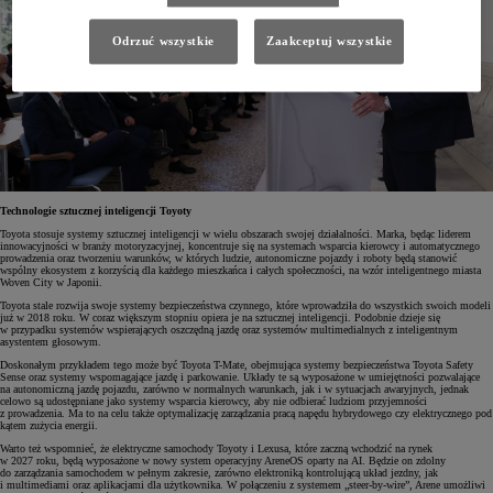
Odrzuć wszystkie
Zaakceptuj wszystkie
Technologie sztucznej inteligencji Toyoty
Toyota stosuje systemy sztucznej inteligencji w wielu obszarach swojej działalności. Marka, będąc liderem
innowacyjności w branży motoryzacyjnej, koncentruje się na systemach wsparcia kierowcy i automatycznego
prowadzenia oraz tworzeniu warunków, w których ludzie, autonomiczne pojazdy i roboty będą stanowić
wspólny ekosystem z korzyścią dla każdego mieszkańca i całych społeczności, na wzór inteligentnego miasta
Woven City w Japonii.
Toyota stale rozwija swoje systemy bezpieczeństwa czynnego, które wprowadziła do wszystkich swoich modeli
już w 2018 roku. W coraz większym stopniu opiera je na sztucznej inteligencji. Podobnie dzieje się
w przypadku systemów wspierających oszczędną jazdę oraz systemów multimedialnych z inteligentnym
asystentem głosowym.
Doskonałym przykładem tego może być Toyota T-Mate, obejmująca systemy bezpieczeństwa Toyota Safety
Sense oraz systemy wspomagające jazdę i parkowanie. Układy te są wyposażone w umiejętności pozwalające
na autonomiczną jazdę pojazdu, zarówno w normalnych warunkach, jak i w sytuacjach awaryjnych, jednak
celowo są udostępniane jako systemy wsparcia kierowcy, aby nie odbierać ludziom przyjemności
z prowadzenia. Ma to na celu także optymalizację zarządzania pracą napędu hybrydowego czy elektrycznego pod
kątem zużycia energii.
Warto też wspomnieć, że elektryczne samochody Toyoty i Lexusa, które zaczną wchodzić na rynek
w 2027 roku, będą wyposażone w nowy system operacyjny AreneOS oparty na AI. Będzie on zdolny
do zarządzania samochodem w pełnym zakresie, zarówno elektroniką kontrolującą układ jezdny, jak
i multimediami oraz aplikacjami dla użytkownika. W połączeniu z systemem „steer-by-wire”, Arene umożliwi