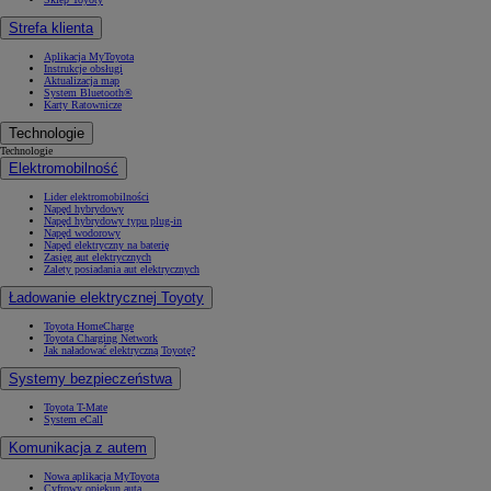
Strefa klienta
Aplikacja MyToyota
Instrukcje obsługi
Aktualizacja map
System Bluetooth®
Karty Ratownicze
Technologie
Technologie
Elektromobilność
Lider elektromobilności
Napęd hybrydowy
Napęd hybrydowy typu plug-in
Napęd wodorowy
Napęd elektryczny na baterię
Zasięg aut elektrycznych
Zalety posiadania aut elektrycznych
Ładowanie elektrycznej Toyoty
Toyota HomeCharge
Toyota Charging Network
Jak naładować elektryczną Toyotę?
Systemy bezpieczeństwa
Toyota T-Mate
System eCall
Komunikacja z autem
Nowa aplikacja MyToyota
Cyfrowy opiekun auta