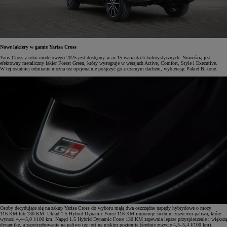
Nowe lakiery w gamie Yarisa Cross
Yaris Cross z roku modelowego 2025 jest dostępny w aż 15 wariantach kolorystycznych. Nowością jest
efektowny metaliczny lakier Forest Green, który występuje w wersjach Active, Comfort, Style i Executive.
W tej ostatniej odmianie można też opcjonalnie połączyć go z czarnym dachem, wybierając Pakiet Bi-tone.
Osoby decydujące się na zakup Yarisa Cross do wyboru mają dwa oszczędne napędy hybrydowe o mocy
116 KM lub 130 KM. Układ 1.5 Hybrid Dynamic Force 116 KM imponuje średnim zużyciem paliwa, które
wynosi 4,4–5,0 l/100 km. Napęd 1.5 Hybrid Dynamic Force 130 KM zapewnia lepsze przyspieszenie i większą
dynamikę, a zapotrzebowanie na paliwo też jest na niskim poziomie (średnie zużycie 4,5–5,4 l/100 km).