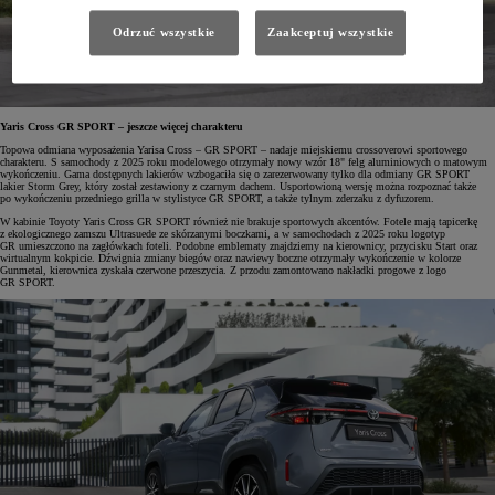
Odrzuć wszystkie
Zaakceptuj wszystkie
Yaris Cross GR SPORT – jeszcze więcej charakteru
Topowa odmiana wyposażenia Yarisa Cross – GR SPORT – nadaje miejskiemu crossoverowi sportowego
charakteru. S samochody z 2025 roku modelowego otrzymały nowy wzór 18" felg aluminiowych o matowym
wykończeniu. Gama dostępnych lakierów wzbogaciła się o zarezerwowany tylko dla odmiany GR SPORT
lakier Storm Grey, który został zestawiony z czarnym dachem. Usportowioną wersję można rozpoznać także
po wykończeniu przedniego grilla w stylistyce GR SPORT, a także tylnym zderzaku z dyfuzorem.
W kabinie Toyoty Yaris Cross GR SPORT również nie brakuje sportowych akcentów. Fotele mają tapicerkę
z ekologicznego zamszu Ultrasuede ze skórzanymi boczkami, a w samochodach z 2025 roku logotyp
GR umieszczono na zagłówkach foteli. Podobne emblematy znajdziemy na kierownicy, przycisku Start oraz
wirtualnym kokpicie. Dźwignia zmiany biegów oraz nawiewy boczne otrzymały wykończenie w kolorze
Gunmetal, kierownica zyskała czerwone przeszycia. Z przodu zamontowano nakładki progowe z logo
GR SPORT.