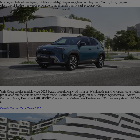
Mocniejsza hybryda dostępna jest także z inteligentnym napędem na cztery koła AWD-i, który poprawia
właściwości jezdne i pewność prowadzenia na drogach o mniejszej przyczepności.
Yaris Cross z roku modelowego 2025 będzie produkowany od maja br. W salonach marki w całym kraju można
już składać zamówienia na odświeżony model. Samochód dostępny jest w 5 wersjach wyposażenia – Active,
Comfort, Style, Executive i GR SPORT. Ceny – z uwzględnieniem Ekobonusu 1,5% zaczynają się od 106 300
zł
Cennik Toyoty Yaris Cross 2025