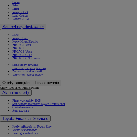
Camry
Prius
Mirai
Nowy RAV4
Land Cruiser
Nowy GR GT
Samochody dostawcze
Hilux
Nowy Hilux
Nowy Hilux Electric
PROACE Max
PROACE
PROACE Verso
PROACE CITY
PROACE CITY Verso
Samochody używane
Umów się na jazdę testową
Zobacz wszystkie cenniki
Konfiguruj swoją Toyotę
Oferty specjalne i Finansowanie
Oferty specjalne i Finansowanie
Aktualne oferty
Finał wyprzedaży 2025
Samochody dostawcze Toyota Professional
Oferta biznesowa
Auta używane
Toyota Financial Services
Kredyt niższych rat Toyota Easy
Kredyt standardowy
Leasing standardowy