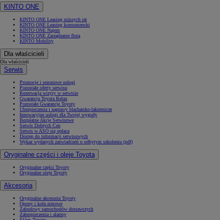
KINTO ONE
KINTO ONE Leasing niższych rat
KINTO ONE Leasing konsumencki
KINTO ONE Najem
KINTO ONE Zarządzanie flotą
KINTO Mobility
Dla właścicieli
Dla właścicieli
Serwis
Promocje i sezonowe usługi
Pozostałe oferty serwisu
Rezerwacja wizyty w serwisie
Gwarancja Toyota Relax
Pozostałe Gwarancje Toyoty
Ubezpieczenia i naprawy blacharsko-lakiernicze
Innowacyjne usługi dla Twojej wygody
Bezpłatne Akcje Serwisowe
Serwis Dobrych Cen
Serwis w ASO się opłaca
Dostęp do informacji serwisowych
Wykaz wydanych zaświadczeń o odbytym szkoleniu (pdf)
Oryginalne części i oleje Toyota
Oryginalne części Toyoty
Oryginalne oleje Toyoty
Akcesoria
Oryginalne akcesoria Toyoty
Opony i koła zimowe
Zabudowy samochodów dostawczych
Zabezpieczenia i alarmy
Sklep Toyoty