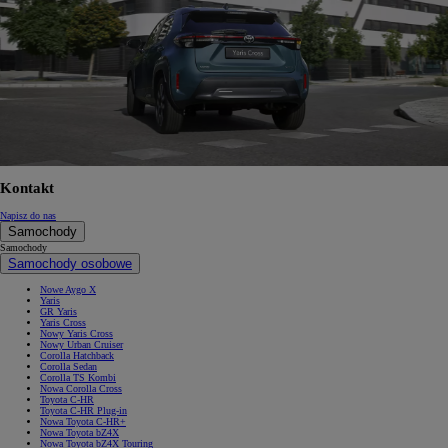
Kontakt
Napisz do nas
Samochody
Samochody
Samochody osobowe
Nowe Aygo X
Yaris
GR Yaris
Yaris Cross
Nowy Yaris Cross
Nowy Urban Cruiser
Corolla Hatchback
Corolla Sedan
Corolla TS Kombi
Nowa Corolla Cross
Toyota C-HR
Toyota C-HR Plug-in
Nowa Toyota C-HR+
Nowa Toyota bZ4X
Nowa Toyota bZ4X Touring