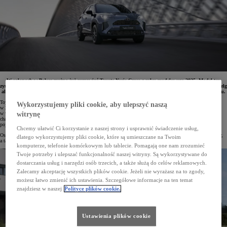
W salonach w Polsce można już zamawiać Toyotę Yaris Cross z roku modelowego 2025. Model ten
zyskał zupełnie nowy lakier Forest Green oraz odświeżoną wersję GR SPORT z nowym wzorem 18" felg
aluminiowych oraz zarezerwowanym dla niej kolorem nadwozia Storm Grey. Produkcja ruszy w maju.
Toyota Yaris Cross to lider segmentu B-SUV oraz najpopularniejszy model marki w Europie. Tylko
Wykorzystujemy pliki cookie, aby ulepszyć naszą
w 2024 roku klienci kupili ponad 200 tys. egzemplarzy tego crossovera. Samochód jest wyposażony
w wydajne napędy hybrydowe, a także najnowsze technologie oraz systemy bezpieczeństwa. Pojazd
witrynę
charakteryzują kompaktowe wymiary zewnętrzne, które ułatwiają poruszanie się w mieście. Wnętrze jest
pojemne i komfortowe.
Chcemy ułatwić Ci korzystanie z naszej strony i usprawnić świadczenie usług,
Ostatnio Toyota odświeżyła gamę Yarisa Cross. Auto z roku modelowego 2025 zyskało nową paletę lakierów,
dlatego wykorzystujemy pliki cookie, które są umieszczane na Twoim
a także jeszcze atrakcyjniejszą wersję GR SPORT.
komputerze, telefonie komórkowym lub tablecie. Pomagają one nam zrozumieć
Twoje potrzeby i ulepszać funkcjonalność naszej witryny. Są wykorzystywane do
dostarczania usług i narzędzi osób trzecich, a także służą do celów reklamowych.
Zalecamy akceptację wszystkich plików cookie. Jeżeli nie wyrażasz na to zgody,
możesz łatwo zmienić ich ustawienia. Szczegółowe informacje na ten temat
znajdziesz w naszej
Polityce plików cookie.
Ustawienia plików cookie