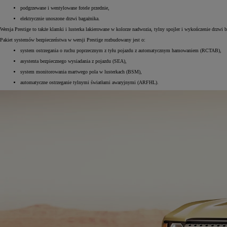
podgrzewane i wentylowane fotele przednie,
elektrycznie unoszone drzwi bagażnika.
Wersja Prestige to także klamki i lusterka lakierowane w kolorze nadwozia, tylny spojler i wykończenie drzwi 
Pakiet systemów bezpieczeństwa w wersji Prestige rozbudowany jest o:
system ostrzegania o ruchu poprzecznym z tyłu pojazdu z automatycznym hamowaniem (RCTAB),
asystenta bezpiecznego wysiadania z pojazdu (SEA),
system monitorowania martwego pola w lusterkach (BSM),
automatyczne ostrzeganie tylnymi światłami awaryjnymi (ARFHL).