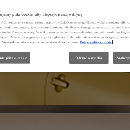
jemy pliki cookie, aby ulepszyć naszą witrynę
ć Ci korzystanie z naszej strony i usprawnić świadczenie usług, dlatego wykorzystujemy pliki co
na Twoim komputerze, telefonie komórkowym lub tablecie. Pomagają one nam zrozumieć Twoje 
cjonalność naszej witryny. Są wykorzystywane do dostarczania usług i narzędzi osób trzecich, a 
wych. Zalecamy akceptację wszystkich plików cookie. Jeżeli nie wyrażasz na to zgody, możesz 
a. Szczegółowe informacje na ten temat znajdziesz w naszej
Polityce plików cookie.
nia plików cookie
Odrzuć wszystkie
Zaakcept