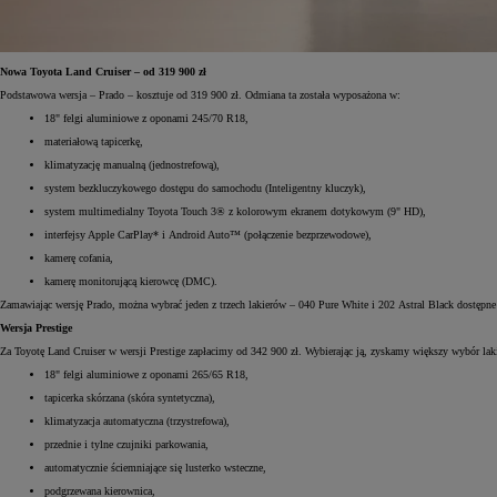
Nowa Toyota Land Cruiser – od 319 900 zł
Podstawowa wersja – Prado – kosztuje od 319 900 zł. Odmiana ta została wyposażona w:
18" felgi aluminiowe z oponami 245/70 R18,
materiałową tapicerkę,
klimatyzację manualną (jednostrefową),
system bezkluczykowego dostępu do samochodu (Inteligentny kluczyk),
system multimedialny Toyota Touch 3® z kolorowym ekranem dotykowym (9" HD),
interfejsy Apple CarPlay* i Android Auto™ (połączenie bezprzewodowe),
kamerę cofania,
kamerę monitorującą kierowcę (DMC).
Zamawiając wersję Prado, można wybrać jeden z trzech lakierów – 040 Pure White i 202 Astral Black dostępne 
Wersja Prestige
Za Toyotę Land Cruiser w wersji Prestige zapłacimy od 342 900 zł. Wybierając ją, zyskamy większy wybór lak
18" felgi aluminiowe z oponami 265/65 R18,
tapicerka skórzana (skóra syntetyczna),
klimatyzacja automatyczna (trzystrefowa),
przednie i tylne czujniki parkowania,
automatycznie ściemniające się lusterko wsteczne,
podgrzewana kierownica,