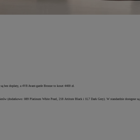
są bez dopłaty, a 4V8 Avant-garde Bronze to koszt 4400 zł.
ierów (dodatkowo: 089 Platinum White Pearl, 218 Attitute Black i 1L7 Dark Grey). W standardzie dostępne są