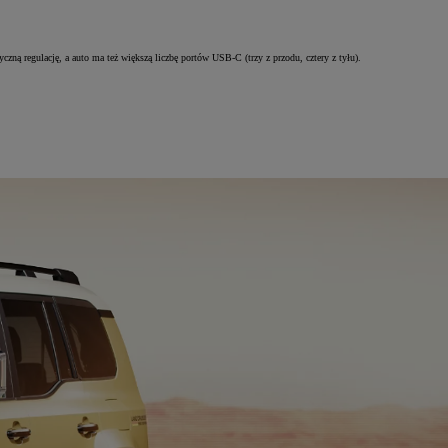
czną regulację, a auto ma też większą liczbę portów USB-C (trzy z przodu, cztery z tyłu).