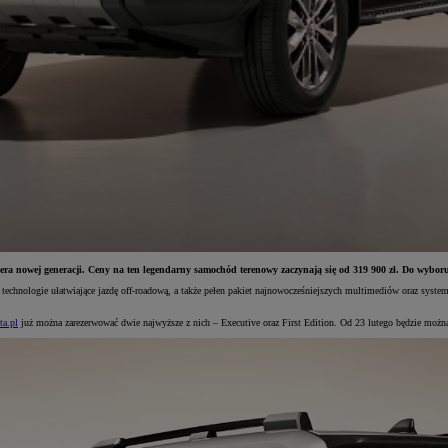
ra nowej generacji. Ceny na ten legendarny samochód terenowy zaczynają się od 319 900 zł. Do wyboru
echnologie ułatwiające jazdę off-roadową, a także pełen pakiet najnowocześniejszych multimediów oraz sys
ta.pl
już można zarezerwować dwie najwyższe z nich – Executive oraz First Edition. Od 23 lutego będzie możn