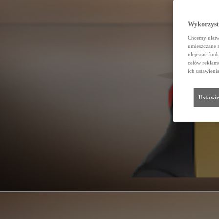
Wykorzystu
Chcemy ułatwi
umieszczane 
ulepszać funk
celów reklamo
ich ustawieni
Ustawie