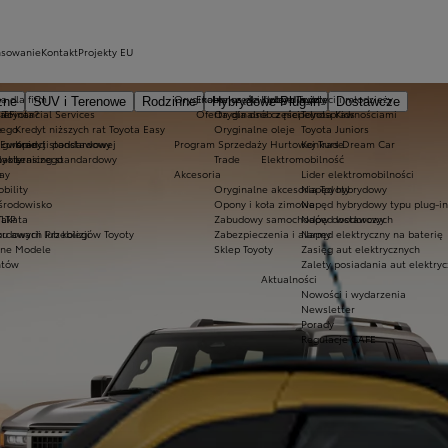
nsowanie
Kontakt
Projekty EU
a dla firm
Oryginalne części i oleje Toyoty
Ekobonus dla hybryd Toyoty
Kluby dla dzieci i młodzieży
zne
SUV i Terenowe
Rodzinne
Hybrydowe Plug-in
Dostawcze
ie
 Toyota?
a Financial Services
Oferta dla osób z niepełnosprawnościami
Oryginalne części
Toyota Kids
nego
e
Kredyt niższych rat Toyota Easy
Oryginalne oleje
Toyota Juniors
o gwarancji podstawowej
 Europie
Kredyt standardowy
Program Sprzedaży Hurtowej Trade
Konkurs Dream Car
lakierniczego
oyoty
Leasing standardowy
Trade
Elektromobilność
e
ay
Akcesoria
Lider elektromobilności
bility
Oryginalne akcesoria Toyoty
Napęd hybrydowy
 środowisko
Opony i koła zimowe
Napęd hybrydowy typu plug-in
Takata
LTP
Zabudowy samochodów dostawczych
Napęd wodorowy
awarii lub kolizji
ordowych Przebiegów Toyoty
Zabezpieczenia i alarmy
Napęd elektryczny na baterię
zne Modele
Sklep Toyoty
Zasięg aut elektrycznych
ntów
Zalety posiadania aut elektry
Aktualności
Nowości i wydarzenia
Newsletter
Porady
Regulacje CAFE