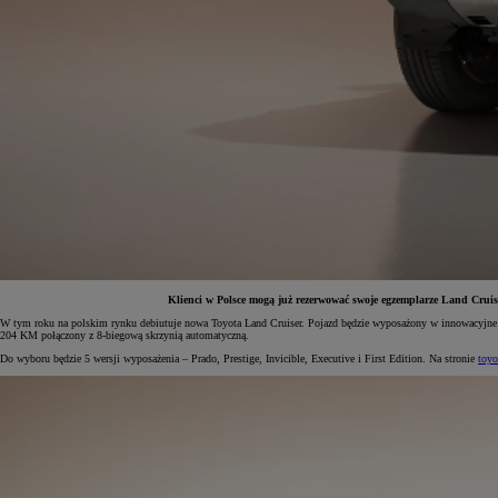
Klienci w Polsce mogą już rezerwować swoje egzemplarze Land Cruise
W tym roku na polskim rynku debiutuje nowa Toyota Land Cruiser. Pojazd będzie wyposażony w innowacyjne t
204 KM połączony z 8-biegową skrzynią automatyczną.
Od
81 900 zł
Do wyboru będzie 5 wersji wyposażenia – Prado, Prestige, Invicible, Executive i First Edition. Na stronie
toyo
Yaris Cross
HYBRID