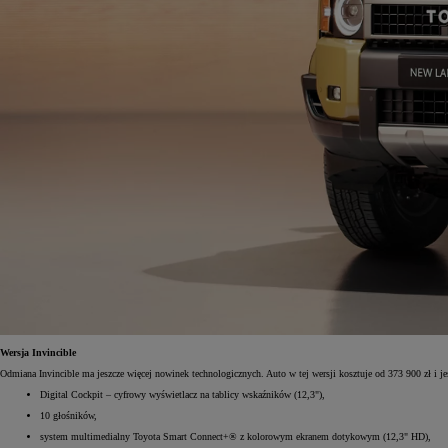
Od
105 300 zł
Corolla Hatchback
HYBRID
Wersja Invincible
Odmiana Invincible ma jeszcze więcej nowinek technologicznych. Auto w tej wersji kosztuje od 373 900 zł i j
Digital Cockpit – cyfrowy wyświetlacz na tablicy wskaźników (12,3"),
10 głośników,
system multimedialny Toyota Smart Connect+® z kolorowym ekranem dotykowym (12,3" HD),