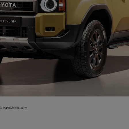
est wyposażone m.in. w: