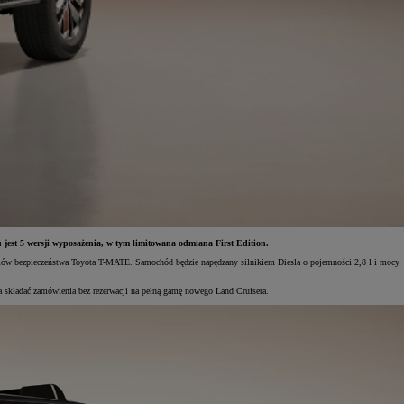
 jest 5 wersji wyposażenia, w tym limitowana odmiana First Edition.
temów bezpieczeństwa Toyota T-MATE. Samochód będzie napędzany silnikiem Diesla o pojemności 2,8 l i mocy
a składać zamówienia bez rezerwacji na pełną gamę nowego Land Cruisera.