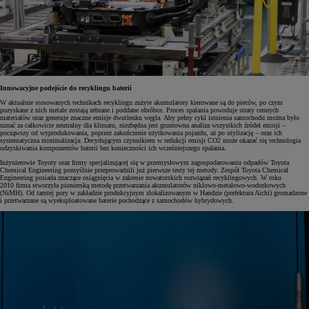
Innowacyjne podejście do recyklingu baterii
W aktualnie stosowanych technikach recyklingu zużyte akumulatory kierowane są do pieców, po czym
pozyskane z nich metale zostają zebrane i poddane obróbce. Proces spalania powoduje straty cennych
materiałów oraz generuje znaczne emisje dwutlenku węgla. Aby pełny cykl istnienia samochodu można było
uznać za całkowicie neutralny dla klimatu, niezbędna jest gruntowna analiza wszystkich źródeł emisji –
począwszy od wyprodukowania, poprzez zakończenie użytkowania pojazdu, aż po utylizację – oraz ich
systematyczna minimalizacja. Decydującym czynnikiem w redukcji emisji CO2 może okazać się technologia
odzyskiwania komponentów baterii bez konieczności ich wcześniejszego spalania.
Inżynierowie Toyoty oraz firmy specjalizującej się w przemysłowym zagospodarowaniu odpadów Toyota
Chemical Engineering pomyślnie przeprowadzili już pierwsze testy tej metody. Zespół Toyota Chemical
Engineering posiada znaczące osiągnięcia w zakresie nowatorskich rozwiązań recyklingowych. W roku
2010 firma stworzyła pionierską metodę przetwarzania akumulatorów niklowo-metalowo-wodorkowych
(NiMH). Od tamtej pory w zakładzie produkcyjnym zlokalizowanym w Handzie (prefektura Aichi) gromadzone
i przetwarzane są wyeksploatowane baterie pochodzące z samochodów hybrydowych.