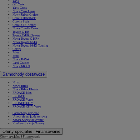
Yaris
GR Yaris
Yaris Cross
Nowy Yaris Cross
Nowy Urban Cruiser
Corolla Hatchback
Corolla Sedan
Corolla TS Kombi
Nowa Corolla Cross
Toyota C-HR
Toyota C-HR Plug-in
Nowa Toyota C-HR+
Nowa Toyota bZ4X
Nowa Toyota bZ4X Touring
Camry
Prius
Mirai
Nowy RAV4
Land Cruiser
Nowy GR GT
Samochody dostawcze
Hilux
Nowy Hilux
Nowy Hilux Electric
PROACE Max
PROACE
PROACE Verso
PROACE CITY
PROACE CITY Verso
Samochody używane
Umów się na jazdę testową
Zobacz wszystkie cenniki
Konfiguruj swoją Toyotę
Oferty specjalne i Finansowanie
Oferty specjalne i Finansowanie