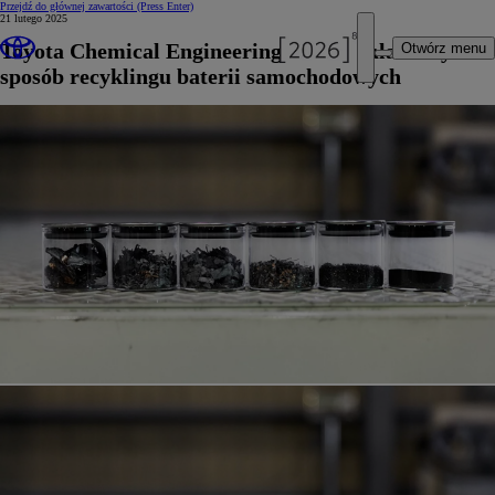
Przejdź do głównej zawartości
(Press Enter)
21 lutego 2025
Toyota Chemical Engineering opracowała nowy
Otwórz menu
sposób recyklingu baterii samochodowych