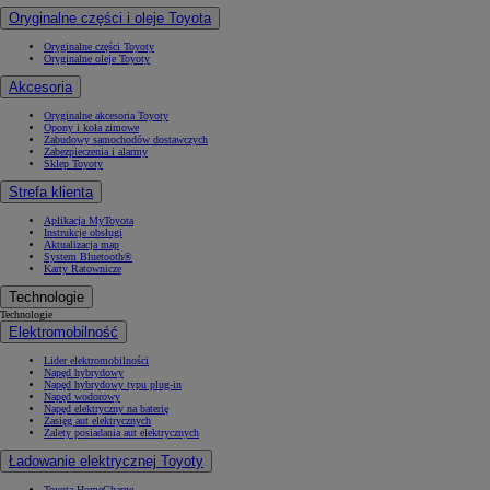
Oryginalne części i oleje Toyota
Oryginalne części Toyoty
Oryginalne oleje Toyoty
Akcesoria
Oryginalne akcesoria Toyoty
Opony i koła zimowe
Zabudowy samochodów dostawczych
Zabezpieczenia i alarmy
Sklep Toyoty
Strefa klienta
Aplikacja MyToyota
Instrukcje obsługi
Aktualizacja map
System Bluetooth®
Karty Ratownicze
Technologie
Technologie
Elektromobilność
Lider elektromobilności
Napęd hybrydowy
Napęd hybrydowy typu plug-in
Napęd wodorowy
Napęd elektryczny na baterię
Zasięg aut elektrycznych
Zalety posiadania aut elektrycznych
Ładowanie elektrycznej Toyoty
Toyota HomeCharge