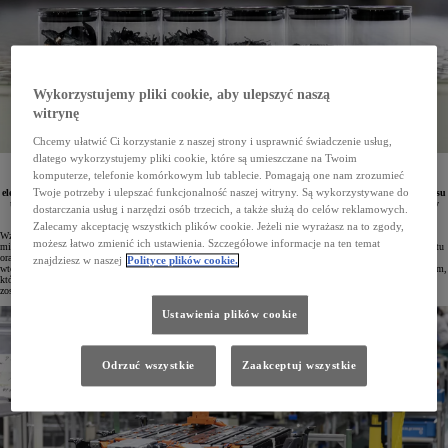
Wykorzystujemy pliki cookie, aby ulepszyć naszą
witrynę
Chcemy ułatwić Ci korzystanie z naszej strony i usprawnić świadczenie usług,
dlatego wykorzystujemy pliki cookie, które są umieszczane na Twoim
Inżynierowie z Toyota Chemical Engineering stworzyli innowacyjną metodę recyklingu baterii
komputerze, telefonie komórkowym lub tablecie. Pomagają one nam zrozumieć
wykorzystywanych w pojazdach o napędzie hybrydowym, hybrydach typu plug-in oraz autach
Twoje potrzeby i ulepszać funkcjonalność naszej witryny. Są wykorzystywane do
elektrycznych. Nowe rozwiązanie wyróżnia się redukcją emisji dwutlenku węgla podczas całego procesu
technologicznego oraz umożliwia efektywniejsze odzyskiwanie cennych materiałów, takich jak lit czy
dostarczania usług i narzędzi osób trzecich, a także służą do celów reklamowych.
kobalt.
Zalecamy akceptację wszystkich plików cookie. Jeżeli nie wyrażasz na to zgody,
Wzrost popularności pojazdów elektrycznych i hybrydowych prowadzi do zwiększonego popytu na kluczowe
możesz łatwo zmienić ich ustawienia. Szczegółowe informacje na ten temat
minerały niezbędne do wytwarzania baterii litowo-jonowych i innych rozwiązań elektrycznych, szczególnie litu
oraz kobaltu. Z uwagi na ograniczoną dostępność tych pierwiastków w przyrodzie odzyskiwanie surowców
znajdziesz w naszej
Polityce plików cookie.
wtórnych staje się kwestią priorytetową i doskonale wpisuje się w koncepcję gospodarki o obiegu zamkniętym,
która wesprze starania w osiągnięciu zerowego śladu węglowego. Dodatkowo producenci baterii w Europie
zostaną zobligowani od 2031 roku do stosowania metali pochodzących z recyklingu zużytych akumulatorów.
Ustawienia plików cookie
Odrzuć wszystkie
Zaakceptuj wszystkie