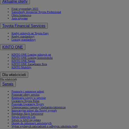
Aktualne oferty
Finał wyprzedaży 2025
Samochody dostawcze Toyota Professional
Oferta biznesowa
Auta używane
Toyota Financial Services
Kredyt niższych rat Toyota Easy
Kredyt standardowy
Leasing standardowy
KINTO ONE
KINTO ONE Leasing niższych rat
KINTO ONE Leasing konsumencki
KINTO ONE Najem
KINTO ONE Zarządzanie flotą
KINTO Mobility
Dla właścicieli
Dla właścicieli
Serwis
Promocje i sezonowe usługi
Pozostałe oferty serwisu
Rezerwacja wizyty w serwisie
Gwarancja Toyota Relax
Pozostałe Gwarancje Toyoty
Ubezpieczenia i naprawy blacharsko-lakiernicze
Innowacyjne usługi dla Twojej wygody
Bezpłatne Akcje Serwisowe
Serwis Dobrych Cen
Serwis w ASO się opłaca
Dostęp do informacji serwisowych
Wykaz wydanych zaświadczeń o odbytym szkoleniu (pdf)