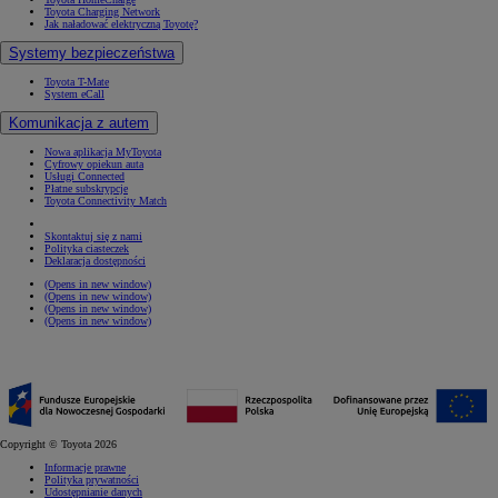
Toyota Charging Network
Jak naładować elektryczną Toyotę?
Systemy bezpieczeństwa
Toyota T-Mate
System eCall
Komunikacja z autem
Nowa aplikacja MyToyota
Cyfrowy opiekun auta
Usługi Connected
Płatne subskrypcje
Toyota Connectivity Match
Skontaktuj się z nami
Polityka ciasteczek
Deklaracja dostępności
(Opens in new window)
(Opens in new window)
(Opens in new window)
(Opens in new window)
Copyright © Toyota 2026
Informacje prawne
Polityka prywatności
Udostępnianie danych