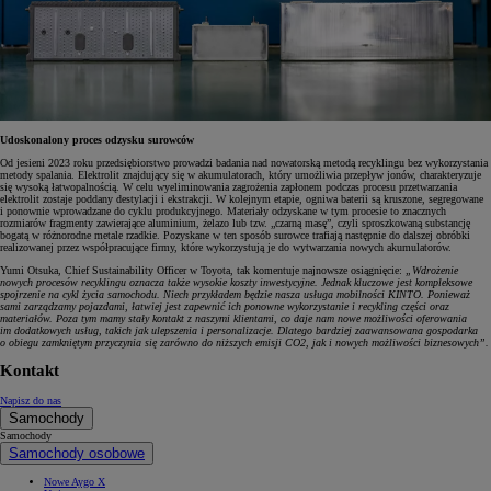
Udoskonalony proces odzysku surowców
Od jesieni 2023 roku przedsiębiorstwo prowadzi badania nad nowatorską metodą recyklingu bez wykorzystania
metody spalania. Elektrolit znajdujący się w akumulatorach, który umożliwia przepływ jonów, charakteryzuje
się wysoką łatwopalnością. W celu wyeliminowania zagrożenia zapłonem podczas procesu przetwarzania
elektrolit zostaje poddany destylacji i ekstrakcji. W kolejnym etapie, ogniwa baterii są kruszone, segregowane
i ponownie wprowadzane do cyklu produkcyjnego. Materiały odzyskane w tym procesie to znacznych
rozmiarów fragmenty zawierające aluminium, żelazo lub tzw. „czarną masę”, czyli sproszkowaną substancję
bogatą w różnorodne metale rzadkie. Pozyskane w ten sposób surowce trafiają następnie do dalszej obróbki
realizowanej przez współpracujące firmy, które wykorzystują je do wytwarzania nowych akumulatorów.
Yumi Otsuka, Chief Sustainability Officer w Toyota, tak komentuje najnowsze osiągnięcie:
„Wdrożenie
nowych procesów recyklingu oznacza także wysokie koszty inwestycyjne. Jednak kluczowe jest kompleksowe
spojrzenie na cykl życia samochodu. Niech przykładem będzie nasza usługa mobilności KINTO. Ponieważ
sami zarządzamy pojazdami, łatwiej jest zapewnić ich ponowne wykorzystanie i recykling części oraz
materiałów. Poza tym mamy stały kontakt z naszymi klientami, co daje nam nowe możliwości oferowania
im dodatkowych usług, takich jak ulepszenia i personalizacje. Dlatego bardziej zaawansowana gospodarka
o obiegu zamkniętym przyczynia się zarówno do niższych emisji CO2, jak i nowych możliwości biznesowych”.
Kontakt
Napisz do nas
Samochody
Samochody
Samochody osobowe
Nowe Aygo X