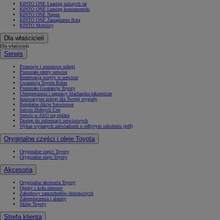
KINTO ONE Leasing niższych rat
KINTO ONE Leasing konsumencki
KINTO ONE Najem
KINTO ONE Zarządzanie flotą
KINTO Mobility
Dla właścicieli
Dla właścicieli
Serwis
Promocje i sezonowe usługi
Pozostałe oferty serwisu
Rezerwacja wizyty w serwisie
Gwarancja Toyota Relax
Pozostałe Gwarancje Toyoty
Ubezpieczenia i naprawy blacharsko-lakiernicze
Innowacyjne usługi dla Twojej wygody
Bezpłatne Akcje Serwisowe
Serwis Dobrych Cen
Serwis w ASO się opłaca
Dostęp do informacji serwisowych
Wykaz wydanych zaświadczeń o odbytym szkoleniu (pdf)
Oryginalne części i oleje Toyota
Oryginalne części Toyoty
Oryginalne oleje Toyoty
Akcesoria
Oryginalne akcesoria Toyoty
Opony i koła zimowe
Zabudowy samochodów dostawczych
Zabezpieczenia i alarmy
Sklep Toyoty
Strefa klienta