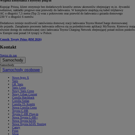
Wygoda korzystania z hybrydy plug-in
Kupując Priusa, klient otrzymuje bez dodatkowych kosztów zestaw akcesoriów obejmujący m.in. dywaniki
welurowe, nakładki progowe oraz przewody do ładowania. W komplecie znajdują się kabel trójfazowy
AC o długości 7,5 metra (Typ 2) wraz z pokrowcem oraz przewód do ładowania z gniazda domowego
230 V o długości 6 metrów.
Dodatkowo istnieje możliwość zamówienia domowej stacji ładowania Toyota HomeCharge dostosowanej
do pojazdu. Zarządzanie procesem ładowania odbywa się za pośrednictwem aplikacji MyToyota. Kierowcy mają
również dostęp do rozbudowanej sieci ładowania Toyota Charging Network obejmującej ponad milion punktów
w Europie oraz ponad 14 tysięcy w Polsce.
Cennik Toyoty Prius (RM 2026)
Kontakt
Napisz do nas
Samochody
Samochody
Samochody osobowe
Nowe Aygo X
Yaris
GR Yaris
Yaris Cross
Nowy Yaris Cross
Nowy Urban Cruiser
Corolla Hatchback
Corolla Sedan
Corolla TS Kombi
Nowa Corolla Cross
Toyota C-HR
Toyota C-HR Plug-in
Nowa Toyota C-HR+
Nowa Toyota bZ4X
Nowa Toyota bZ4X Touring
Camry
Prius
Mirai