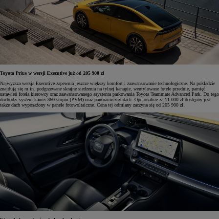
Toyota Prius w wersji Executive już od 205 900 zł
Najwyższa wersja Executive zapewnia jeszcze większy komfort i zaawansowanie technologiczne. Na pokładzie
znajdują się m.in. podgrzewane skrajne siedzenia na tylnej kanapie, wentylowane fotele przednie, pamięć
ustawień fotela kierowcy oraz zaawansowanego asystenta parkowania Toyota Teammate Advanced Park. Do tego
dochodzi system kamer 360 stopni (PVM) oraz panoramiczny dach. Opcjonalnie za 11 000 zł dostępny jest
także dach wyposażony w panele fotowoltaiczne. Cena tej odmiany zaczyna się od 205 900 zł.