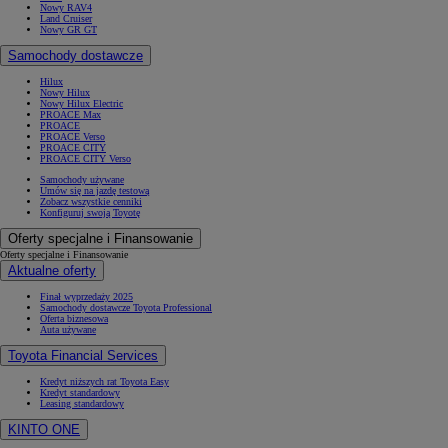
Nowy RAV4
Land Cruiser
Nowy GR GT
Samochody dostawcze
Hilux
Nowy Hilux
Nowy Hilux Electric
PROACE Max
PROACE
PROACE Verso
PROACE CITY
PROACE CITY Verso
Samochody używane
Umów się na jazdę testową
Zobacz wszystkie cenniki
Konfiguruj swoją Toyotę
Oferty specjalne i Finansowanie
Oferty specjalne i Finansowanie
Aktualne oferty
Finał wyprzedaży 2025
Samochody dostawcze Toyota Professional
Oferta biznesowa
Auta używane
Toyota Financial Services
Kredyt niższych rat Toyota Easy
Kredyt standardowy
Leasing standardowy
KINTO ONE