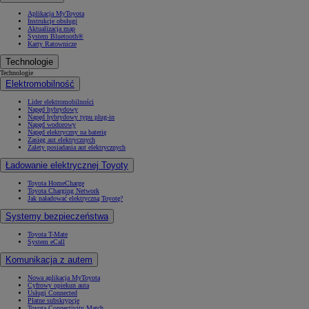
Aplikacja MyToyota
Instrukcje obsługi
Aktualizacja map
System Bluetooth®
Karty Ratownicze
Technologie
Technologie
Elektromobilność
Lider elektromobilności
Napęd hybrydowy
Napęd hybrydowy typu plug-in
Napęd wodorowy
Napęd elektryczny na baterię
Zasięg aut elektrycznych
Zalety posiadania aut elektrycznych
Ładowanie elektrycznej Toyoty
Toyota HomeCharge
Toyota Charging Network
Jak naładować elektryczną Toyotę?
Systemy bezpieczeństwa
Toyota T-Mate
System eCall
Komunikacja z autem
Nowa aplikacja MyToyota
Cyfrowy opiekun auta
Usługi Connected
Płatne subskrypcje
Toyota Connectivity Match