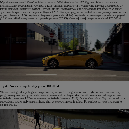
W podstawowej wersji Comfort Prius z rocznika 2026 oferuje m.in. 17” felgi aluminiowe oraz system
multimedialny Toyota Smart Connect z 12,3” ekranem dotykowym i wbudowaną nawigacją Connected z 4-
letnim pakietem transmisji danych i trybem offline. Standardowo auto wyposażone jest również w pakiet
systemów bezpieczeństwa i wsparcia Toyota T-MATE obejmujący, m.in.: układ wczesnego reagowania w razie
ryzyka zderzenia (PCS), asystenta utrzymania pasa ruchu (LTA), asystenta bezpiecznego wysiadania z pojazdu
(SEA) oraz układ awaryjnego zatrzymania pojazdu (EDSS). Cena tej wersji rozpoczyna się od 176 900 zł.
Toyota Prius w wersji Prestige już od 188 900 zł
Wariant Prestige oferuje bogatsze wyposażenie, w tym 19” felgi aluminiowe, cyfrowe lusterko wsteczne,
podgrzewaną kierownicę oraz elektrycznie unoszone drzwi bagażnika. Dodatkowo samochód wyposażono
w światła matrycowe LED oraz adaptacyjne światła drogowe (AHS). Opcjonalny pakiet Skyview umożliwia
doposażenie auta w stały panoramiczny dach ze sterowaną ręcznie roletą. Po obniżce cen wersja ta startuje
od 188 900 zł.