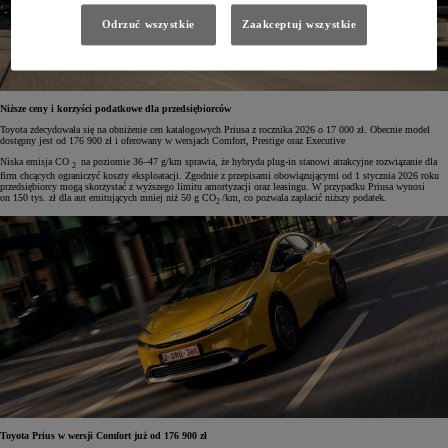
Odrzuć wszystkie
Zaakceptuj wszystkie
Niższe ceny i korzyści podatkowe dla przedsiębiorców
Toyota zdecydowała się na obniżenie cen katalogowych Priusa z rocznika 2026 o 17 000 zł. Obecnie model
dostępny jest od 176 900 zł i oferowany w wersjach Comfort, Prestige oraz Executive
Niska emisja CO
na poziomie 36–47 g/km sprawia, że hybryda plug-in stanowi atrakcyjne rozwiązanie dla
2
firm chcących ograniczyć koszty eksploatacji. Zgodnie z przepisami obowiązującymi od 1 stycznia 2026 roku
przedsiębiorcy mogą skorzystać z wyższego limitu amortyzacji oraz leasingu. W przypadku Priusa wynosi
on 150 tys. zł dla aut emitujących mniej niż 50 g CO
/km, co pozwala zapłacić niższy podatek.
2
Toyota Prius w wersji Comfort już od 176 900 zł