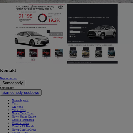
Kontakt
Napisz do nas
Samochody
Samochody
Samochody osobowe
Nowe Aygo X
Yaris
GR Yaris
Yaris Cross
Nowy Yaris Cross
Nowy Urban Cruiser
Corolla Hatchback
Corolla Sedan
Corolla TS Kombi
Nowa Corolla Cross
Toyota C-HR