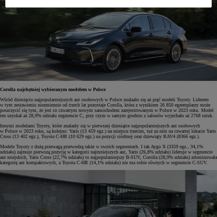
Corolla najchętniej wybieranym modelem w Polsce
Wśród dziesięciu najpopularniejszych aut osobowych w Polsce znalazło się aż pięć modeli Toyoty. Liderem
w tym zestawieniu niezmiennie od trzech lat pozostaje Corolla, która z wynikiem 26 850 egzemplarzy może
poszczycić się tym, że jest co czwartym nowym samochodem zarejestrowanym w Polsce w 2023 roku. Model
ten uzyskał aż 28,9% udziału segmencie C, przy czym w samym grudniu z salonów wyjechało aż 2768 sztuk.
Innymi modelami Toyoty, które znalazły się w pierwszej dziesiątce najpopularniejszych aut osobowych
w Polsce w 2023 roku, są kolejno: Yaris (13 459 egz.) na miejscu trzecim, tuż za nim na czwartej lokacie Yaris
Cross (13 402 egz.), Toyota C-HR (10 629 egz.) na pozycji siódmej oraz dziewiąty RAV4 (8366 egz.).
Modele Toyoty z dużą przewagą przewodzą także w swoich segmentach. I tak Aygo X (3359 egz., 34,1%
udziału) zajmuje pierwszą pozycję w kategorii najmniejszych aut, Yaris (26,8% udziału) lideruje w segmencie
aut miejskich, Yaris Cross (22,7% udziału) to najpopularniejszy B-SUV, Corolla (28,9% udziału) zdominowała
kategorię aut kompaktowych, a Toyota C-HR (14,1% udziału) nie ma sobie równych w segmencie C-SUV.