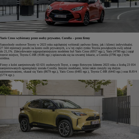
Yaris Cross wybierany przez osoby prywatne, Corolla – przez firmy
Samochody osobowe Toyoty w 2023 roku najchętniej wybierali zarówno firmy, jak i klienci indywidualni.
27 564 rejestracji poszło na konto osób prywatnych, a w tej części rynku Toyota powiększyła swój udział
do 21,1%. Zdecydowanie najpopularniejszym modelem był Yaris Cross (6917 egz.), Yaris (4780 egz.) zajął
trzecie miejsce, Toyota C-HR (4186 egz.) uplasowała się na czwartej lokacie, a Corolla (3796 egz.) była
siódma.
Firmy z kolei zarejestrowały 63 631 osobowych Toyot, z czego flotowym liderem 2023 roku z liczbą 23 054
zarejestrowanych egzemplarzy została Corolla. Innymi modelami, które także cieszyły się dużym
zainteresowaniem, okazał się Yaris (8679 egz.), Yaris Cross (6485 egz.), Toyota C-HR (6443 egz.) oraz RAV4
(5774 egz.).