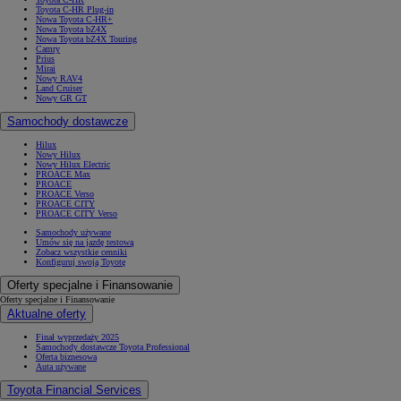
Toyota C-HR Plug-in
Nowa Toyota C-HR+
Nowa Toyota bZ4X
Nowa Toyota bZ4X Touring
Camry
Prius
Mirai
Nowy RAV4
Land Cruiser
Nowy GR GT
Samochody dostawcze
Hilux
Nowy Hilux
Nowy Hilux Electric
PROACE Max
PROACE
PROACE Verso
PROACE CITY
PROACE CITY Verso
Samochody używane
Umów się na jazdę testową
Zobacz wszystkie cenniki
Konfiguruj swoją Toyotę
Oferty specjalne i Finansowanie
Oferty specjalne i Finansowanie
Aktualne oferty
Finał wyprzedaży 2025
Samochody dostawcze Toyota Professional
Oferta biznesowa
Auta używane
Toyota Financial Services