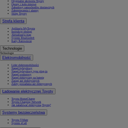
Oryginalne akcesoria Toyoty
Opony i koła zimowe
Zabudowy samochodów dostawczych
Zabezpieczenia i alarmy
Sklep Toyoty
Strefa klienta
Aplikacja MyToyota
Instrukcje obsługi
Aktualizacja map
System Bluetooth®
Karty Ratownicze
Technologie
Technologie
Elektromobilność
Lider elektromobilności
Napęd hybrydowy
Napęd hybrydowy typu plug-in
Napęd wodorowy
Napęd elektryczny na baterię
Zasięg aut elektrycznych
Zalety posiadania aut elektrycznych
Ładowanie elektrycznej Toyoty
Toyota HomeCharge
Toyota Charging Network
Jak naładować elektryczną Toyotę?
Systemy bezpieczeństwa
Toyota T-Mate
System eCall