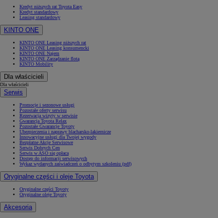
Kredyt niższych rat Toyota Easy
Kredyt standardowy
Leasing standardowy
KINTO ONE
KINTO ONE Leasing niższych rat
KINTO ONE Leasing konsumencki
KINTO ONE Najem
KINTO ONE Zarządzanie flotą
KINTO Mobility
Dla właścicieli
Dla właścicieli
Serwis
Promocje i sezonowe usługi
Pozostałe oferty serwisu
Rezerwacja wizyty w serwisie
Gwarancja Toyota Relax
Pozostałe Gwarancje Toyoty
Ubezpieczenia i naprawy blacharsko-lakiernicze
Innowacyjne usługi dla Twojej wygody
Bezpłatne Akcje Serwisowe
Serwis Dobrych Cen
Serwis w ASO się opłaca
Dostęp do informacji serwisowych
Wykaz wydanych zaświadczeń o odbytym szkoleniu (pdf)
Oryginalne części i oleje Toyota
Oryginalne części Toyoty
Oryginalne oleje Toyoty
Akcesoria