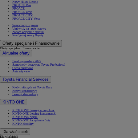
Nowy Hilux Electric
PROACE Max
PROACE
PROACE Verso
PROACE CITY
PROACE CITY Verso
Samochody używane
Umów się na jazdę testową
Zobacz wszystkie cenniki
Konfiguruj swoją Toyotę
Oferty specjalne i Finansowanie
Oferty specjalne i Finansowanie
Aktualne oferty
Finał wyprzedaży 2025
Samochody dostawcze Toyota Professional
Oferta biznesowa
Auta używane
Toyota Financial Services
Kredyt niższych rat Toyota Easy
Kredyt standardowy
Leasing standardowy
KINTO ONE
KINTO ONE Leasing niższych rat
KINTO ONE Leasing konsumencki
KINTO ONE Najem
KINTO ONE Zarządzanie flotą
KINTO Mobility
Dla właścicieli
Dla właścicieli