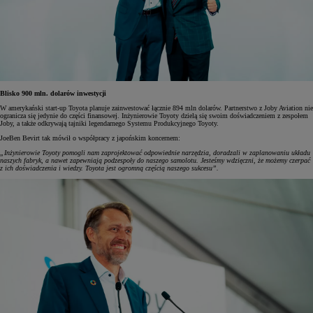
Blisko 900 mln. dolarów inwestycji
W amerykański start-up Toyota planuje zainwestować łącznie 894 mln dolarów. Partnerstwo z Joby Aviation nie
ogranicza się jedynie do części finansowej. Inżynierowie Toyoty dzielą się swoim doświadczeniem z zespołem
Joby, a także odkrywają tajniki legendarnego Systemu Produkcyjnego Toyoty.
JoeBen Bevirt tak mówił o współpracy z japońskim koncernem:
„Inżynierowie Toyoty pomogli nam zaprojektować odpowiednie narzędzia, doradzali w zaplanowaniu układu
naszych fabryk, a nawet zapewniają podzespoły do naszego samolotu. Jesteśmy wdzięczni, że możemy czerpać
z ich doświadczenia i wiedzy. Toyota jest ogromną częścią naszego sukcesu”.