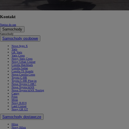
Kontakt
Napisz do nas
Samochody
Samochody
Samochody osobowe
Nowe Aygo X
Yaris
GR Yaris
Yaris Cross
Nowy Yaris Cross
Nowy Urban Cruiser
Corolla Hatchback
Corolla Sedan
Corolla TS Kombi
Nowa Corolla Cross
Toyota C-HR
Toyota C-HR Plug-in
Nowa Toyota C-HR+
Nowa Toyota bZ4X
Nowa Toyota bZ4X Touring
Camry
Prius
Mirai
Nowy RAV4
Land Cruiser
Nowy GR GT
Samochody dostawcze
Hilux
Nowy Hilux