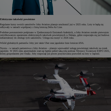
Elektryczne taksówki powietrzne
Regularne kursy swoich samolotów Joby Aviation planuje uruchomić już w 2025 roku. Loty te będą się
odbywały w ramach współpracy z linią lotniczą Delta Air Line.
Podobne porozumienie podpisano w Zjednoczonych Emiratach Arabskich, a Joby Aviation zostało pierwszym
certyfikowanym operatorem elektrycznych taksówek powietrznych w Dubaju, gdzie rozpoczęła się już budowa
infrastruktury do obsługi tych samolotów. Usługa ma ruszyć w 2026 roku.
Wśród globalnych partnerów Joby jest także Uber oraz japońskie linie lotnicze ANA.
Toyota – w ramach partnerstwa z Joby Aviation – planuje wprowadzić usługę powietrznej taksówki na rynek
japoński. W 2025 roku amerykański start-up będzie pełnił taką rolę podczas Wystawy Światowej EXPO 2025,
której gospodarzem jest Osaka. Joby rozpoczął już proces pozyskiwania pozwoleń na loty w Japonii.