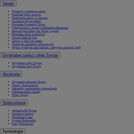
Serwis
Promocje i sezonowe usługi
Pozostałe oferty serwisu
Rezerwacja wizyty w serwisie
Gwarancja Toyota Relax
Pozostałe Gwarancje Toyoty
Ubezpieczenia i naprawy blacharsko-lakiernicze
Innowacyjne usługi dla Twojej wygody
Bezpłatne Akcje Serwisowe
Serwis Dobrych Cen
Serwis w ASO się opłaca
Dostęp do informacji serwisowych
Wykaz wydanych zaświadczeń o odbytym szkoleniu (pdf)
Oryginalne części i oleje Toyota
Oryginalne części Toyoty
Oryginalne oleje Toyoty
Akcesoria
Oryginalne akcesoria Toyoty
Opony i koła zimowe
Zabudowy samochodów dostawczych
Zabezpieczenia i alarmy
Sklep Toyoty
Strefa klienta
Aplikacja MyToyota
Instrukcje obsługi
Aktualizacja map
System Bluetooth®
Karty Ratownicze
Technologie