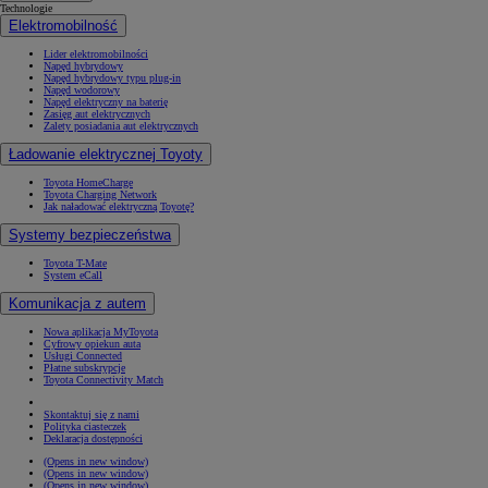
Technologie
Elektromobilność
Lider elektromobilności
Napęd hybrydowy
Napęd hybrydowy typu plug-in
Napęd wodorowy
Napęd elektryczny na baterię
Zasięg aut elektrycznych
Zalety posiadania aut elektrycznych
Ładowanie elektrycznej Toyoty
Toyota HomeCharge
Toyota Charging Network
Jak naładować elektryczną Toyotę?
Systemy bezpieczeństwa
Toyota T-Mate
System eCall
Komunikacja z autem
Nowa aplikacja MyToyota
Cyfrowy opiekun auta
Usługi Connected
Płatne subskrypcje
Toyota Connectivity Match
Skontaktuj się z nami
Polityka ciasteczek
Deklaracja dostępności
(Opens in new window)
(Opens in new window)
(Opens in new window)