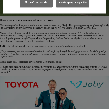
Odrzuć wszystkie
Zaakceptuj wszystkie
Historyczny przelot w centrum technicznym Toyoty
Nowa maszyna lotnicza jest obecnie w trakcie testów oraz certyfikacji. Dwa prototypowe egzemplarze wykonały
już 1500 lotów próbnych (w tym pokazowy przelot taxi w Nowym Jorku) i pokonały 33 tys. mil.
Na początku listopada samolot Joby wykonał swój pierwszy testowy lot poza USA. Próba odbyła się
w należącym do Toyoty Higashi-Fuji Technical Center w Shizuoce. Świadkami tego wydarzenia byli m.in.
Akio Toyoda, prezes zarządu Toyota Motor Corporation, JoeBen Bevirt, założyciel i prezes Joby, a także
przedstawiciele japońskiego urzędu lotnictwa cywilnego.
JoeBen Bevirt, założyciel i prezes Joby, mówiąc o znaczeniu tego wydarzenia, podkreślił:
„To przełomowy moment na naszej drodze do realizacji regularnych bezemisyjnych lotów. Podzielamy wizję
mobilności Toyoty i jesteśmy wdzięczni, że mogliśmy zaprezentować w Japonii, jak może wyglądać lotnictwo
w przyszłości”.
Hiroki Nakajima, wiceprezes Toyota Motor Corporation, dodał:
„Toyota chce zapewnić ludziom swobodę poruszania się. Transport powietrzny ma szansę zmienić to, w jaki
sposób się przemieszczamy. Toyota zamierza pogłębiać współpracę z Joby, by zrealizować nasze wspólne
marzenia”.