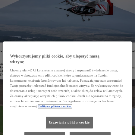
Toyota Motor Coroporation pogłębia współpracę ze start-upem Joby Aviation, specjalizującym się
w produkcji elektrycznego samolotu pionowego startu i lądowania (eVTOL). W Higashi-Fuji Technical
Center w Shizuoce przeprowadzono już pierwszy testowy lot powietrznej taksówki poza USA.
Wykorzystujemy pliki cookie, aby ulepszyć naszą
Komercjalizacja usługi planowana jest na przyszły rok.
witrynę
Amerykański start-up Joby Aviation zaprojektował samolot, który będzie wykorzystywany podczas
krótkodystansowych lotów. Na pokład może on zabrać pilota i 4 pasażerów. Lata on z prędkością przekraczającą
Chcemy ułatwić Ci korzystanie z naszej strony i usprawnić świadczenie usług,
320 km/h, a zasięg na jednym ładowaniu wynosi blisko 280 km. Zastosowanie elektrycznego napędu
gwarantuje cichą pracę oraz niskie koszty utrzymania.
dlatego wykorzystujemy pliki cookie, które są umieszczane na Twoim
komputerze, telefonie komórkowym lub tablecie. Pomagają one nam zrozumieć
Twoje potrzeby i ulepszać funkcjonalność naszej witryny. Są wykorzystywane do
dostarczania usług i narzędzi osób trzecich, a także służą do celów reklamowych.
Zalecamy akceptację wszystkich plików cookie. Jeżeli nie wyrażasz na to zgody,
możesz łatwo zmienić ich ustawienia. Szczegółowe informacje na ten temat
znajdziesz w naszej
Polityce plików cookie.
Ustawienia plików cookie