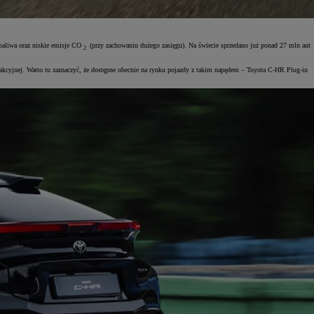
 paliwa oraz niskie emisje CO
(przy zachowaniu dużego zasięgu). Na świecie sprzedano już ponad 27 mln aut
2
trakcyjnej. Warto tu zaznaczyć, że dostępne obecnie na rynku pojazdy z takim napędem – Toyota C-HR Plug-in