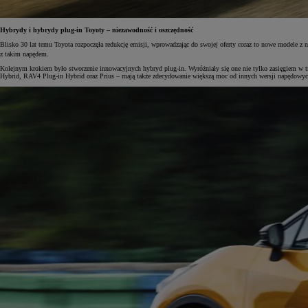
Hybrydy i hybrydy plug-in Toyoty – niezawodność i oszczędność
Blisko 30 lat temu Toyota rozpoczęła redukcję emisji, wprowadzając do swojej oferty coraz to nowe modele z
z takim napędem.
Kolejnym krokiem było stworzenie innowacyjnych hybryd plug-in. Wyróżniały się one nie tylko zasięgiem w try
Hybrid, RAV4 Plug-in Hybrid oraz Prius – mają także zdecydowanie większą moc od innych wersji napędowyc