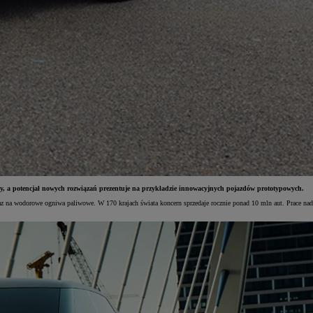
ędy, a potencjał nowych rozwiązań prezentuje na przykładzie innowacyjnych pojazdów prototypowych.
oraz na wodorowe ogniwa paliwowe. W 170 krajach świata koncern sprzedaje rocznie ponad 10 mln aut. Prace nad