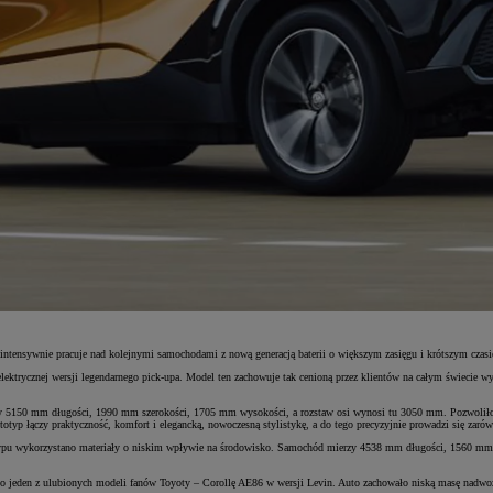
tensywnie pracuje nad kolejnymi samochodami z nową generacją baterii o większym zasięgu i krótszym czasi
 elektrycznej wersji legendarnego pick-upa. Model ten zachowuje tak cenioną przez klientów na całym świecie w
 5150 mm długości, 1990 mm szerokości, 1705 mm wysokości, a rozstaw osi wynosi tu 3050 mm. Pozwoliło to
p łączy praktyczność, komfort i elegancką, nowoczesną stylistykę, a do tego precyzyjnie prowadzi się zarówno
typu wykorzystano materiały o niskim wpływie na środowisko. Samochód mierzy 4538 mm długości, 1560 mm 
o jeden z ulubionych modeli fanów Toyoty – Corollę AE86 w wersji Levin. Auto zachowało niską masę nadwoz