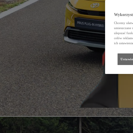
Wykorzystu
Chcemy ułatwi
umieszczane 
ulepszać funk
celów reklamo
ich ustawieni
Ustawie