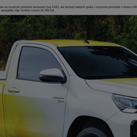
ie na czwartym poziomie autonomii (wg SAE), nie emituje żadnych spalin i oczyszcza powietrze z ozonu z 60-p
g w przypadku tego modelu wynosi do 300 km.