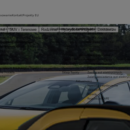
nsowanie
Kontakt
Projekty EU
a dla firm
Oryginalne części i oleje Toyoty
Ekobonus dla hybryd Toyoty
Kluby dla dzieci i młodzieży
zne
SUV i Terenowe
Rodzinne
Hybrydowe Plug-in
Dostawcze
ie
 Toyota?
a Financial Services
Oferta dla osób z niepełnosprawnościami
Oryginalne części
Toyota Kids
nego
e
Kredyt niższych rat Toyota Easy
Oryginalne oleje
Toyota Juniors
o gwarancji podstawowej
 Europie
Kredyt standardowy
Program Sprzedaży Hurtowej Trade
Konkurs Dream Car
lakierniczego
oyoty
Leasing standardowy
Trade
Elektromobilność
e
ay
Akcesoria
Lider elektromobilności
bility
Oryginalne akcesoria Toyoty
Napęd hybrydowy
 środowisko
Opony i koła zimowe
Napęd hybrydowy typu plug-in
Takata
LTP
Zabudowy samochodów dostawczych
Napęd wodorowy
awarii lub kolizji
ordowych Przebiegów Toyoty
Zabezpieczenia i alarmy
Napęd elektryczny na baterię
zne Modele
Sklep Toyoty
Zasięg aut elektrycznych
ntów
Zalety posiadania aut elektry
Aktualności
Nowości i wydarzenia
Newsletter
Porady
Regulacje CAFE