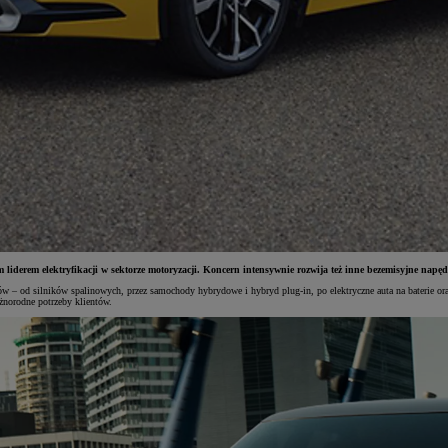
liderem elektryfikacji w sektorze motoryzacji. Koncern intensywnie rozwija też inne bezemisyjne nap
pędów – od silników spalinowych, przez samochody hybrydowe i hybryd plug-in, po elektryczne auta na baterie 
żnorodne potrzeby klientów.