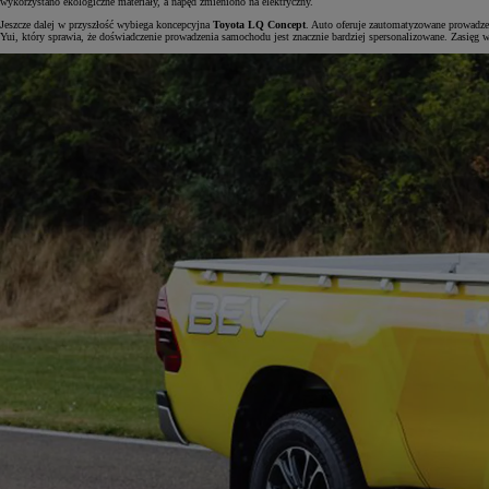
wykorzystano ekologiczne materiały, a napęd zmieniono na elektryczny.
Jeszcze dalej w przyszłość wybiega koncepcyjna
Toyota LQ Concept
. Auto oferuje zautomatyzowane prowadzen
Yui, który sprawia, że doświadczenie prowadzenia samochodu jest znacznie bardziej spersonalizowane. Zasię
Od
105 300 zł
Corolla Hatchback
HYBRID