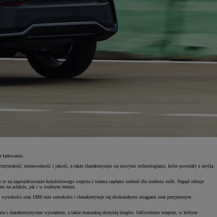
e ładowania.
ytrzymałość, niezawodność i jakość, a także charakteryzuje się nowymi technologiami, które powstały z myślą
 na zaprojektowanie komfortowego wnętrza z trzema rzędami siedzeń dla siedmiu osób. Napęd oferuje
 na asfalcie, jak i w trudnym terenie.
wysokości oraz 1888 mm szerokości i charakteryzuje się doskonałymi osiągami oraz przyjemnym
ia i charakterystyczne wyważenie, a także manualną skrzynię biegów. Odświeżono wnętrze, w którym