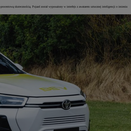
rocentową skutecznością. Pojazd został wyposażony w interfejs z awatarem sztucznej inteligencji o imieniu