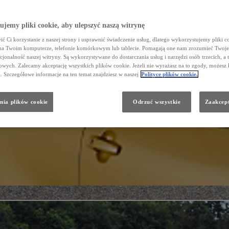
jemy pliki cookie, aby ulepszyć naszą witrynę
ć Ci korzystanie z naszej strony i usprawnić świadczenie usług, dlatego wykorzystujemy pliki co
na Twoim komputerze, telefonie komórkowym lub tablecie. Pomagają one nam zrozumieć Twoje 
cjonalność naszej witryny. Są wykorzystywane do dostarczania usług i narzędzi osób trzecich, a 
wych. Zalecamy akceptację wszystkich plików cookie. Jeżeli nie wyrażasz na to zgody, możesz 
a. Szczegółowe informacje na ten temat znajdziesz w naszej
Polityce plików cookie.
nia plików cookie
Odrzuć wszystkie
Zaakcept