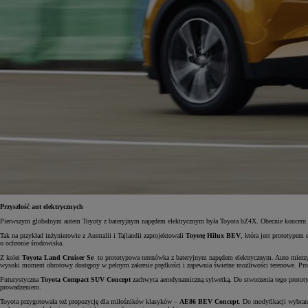
Przyszłość aut elektrycznych
Pierwszym globalnym autem Toyoty z bateryjnym napędem elektrycznym była Toyota bZ4X. Obecnie koncern in
Tak na przykład inżynierowie z Australii i Tajlandii
zaprojektowali
Toyotę Hilux BEV
, która jest prototypem
o ochronie środowiska.
Z kolei
Toyota Land Cruiser Se
to prototypowa terenówka z bateryjnym napędem elektrycznym. Auto mierzy
wysoki moment obrotowy dostępny w pełnym zakresie prędkości i zapewnia świetne możliwości terenowe. Prototy
Futurystyczna
Toyota Compact SUV Concept
zachwyca aerodynamiczną sylwetką. Do stworzenia tego proto
prowadzeniem.
Toyota przygotowała też propozycję dla miłośników klasyków –
AE86 BEV Concept
. Do modyfikacji wybran