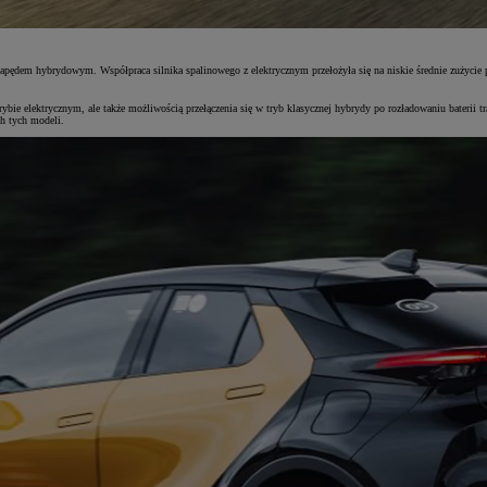
 napędem hybrydowym. Współpraca silnika spalinowego z elektrycznym przełożyła się na niskie średnie zużycie
bie elektrycznym, ale także możliwością przełączenia się w tryb klasycznej hybrydy po rozładowaniu baterii 
h tych modeli.