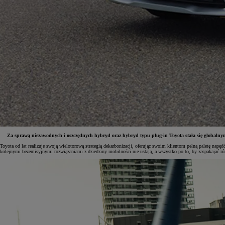
Za sprawą niezawodnych i oszczędnych hybryd oraz hybryd typu plug-in Toyota stała się globalnym 
Toyota od lat realizuje swoją wielotorową strategią dekarbonizacji, oferując swoim klientom pełną paletę na
kolejnymi bezemisyjnymi rozwiązaniami z dziedziny mobilności nie ustają, a wszystko po to, by zaspakajać ró
Od
81 900 zł
Yaris Cross
HYBRID